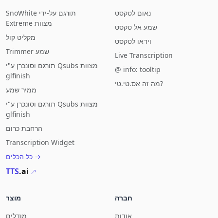
נאום לטקסט
SnoWhite תורגם על-ידי
Extreme מצוות
שמע אל טקסט
מקליט קול
וידאו לטקסט
Trimmer שמע
Live Transcription
תורגם וסונכרן ע"י Qsubs מצוות
@ info: tooltip
glfinish
מה זה אס.טי.טי?
ממיר שמע
תורגם וסונכרן ע"י Qsubs מצוות
glfinish
הרחבת כרום
Transcription Widget
כל הכלים →
TTS
.ai
חברה
מוצר
אודות
מודלים