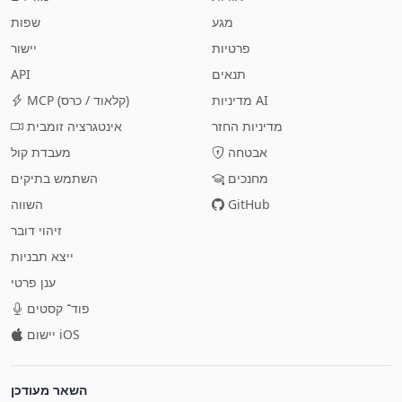
מגע
שפות
פרטיות
יישור
תנאים
API
מדיניות AI
MCP (קלאוד / כרס)
מדיניות החזר
אינטגרציה זומבית
אבטחה
מעבדת קול
מחנכים
השתמש בתיקים
GitHub
השווה
זיהוי דובר
ייצא תבניות
ענן פרטי
פוד־ קסטים
יישום iOS
השאר מעודכן