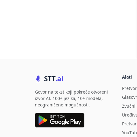
STT
.ai
Alati
Pretvor
Govor na tekst koji pokreće otvoreni
Glasov
izvor AI. 100+ jezika, 10+ modela,
neograničene mogućnosti.
Zvučni 
Uređiv
Pretvar
YouTub