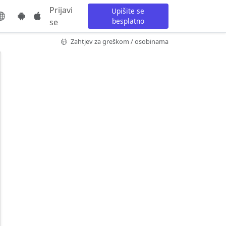
Prijavi
Upišite se
besplatno
se
Zahtjev za greškom / osobinama