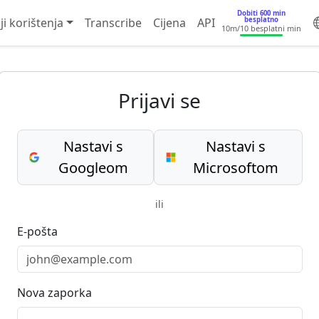
Dobiti 600 min
besplatno
ji korištenja
Transcribe
Cijena
API
10m
/10 besplatni min
Prijavi se
Nastavi s
Nastavi s
Googleom
Microsoftom
ili
E-pošta
Nova zaporka