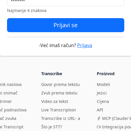
Najmanje 4 znakova
Prijavi se
-Već imaš račun?
Prijava
Transcribe
Proizvod
nik naslova
Govor prema tekstu
Modeli
ni snimač
Zvuk prema tekstu
Jezici
trimer
Video za tekst
Cijena
ač podnaslova
Live Transcription
API
ač zvuka
Transcribe iz URL- a
MCP (Claude/ k
e Transcript
Što je STT?
Integracija po