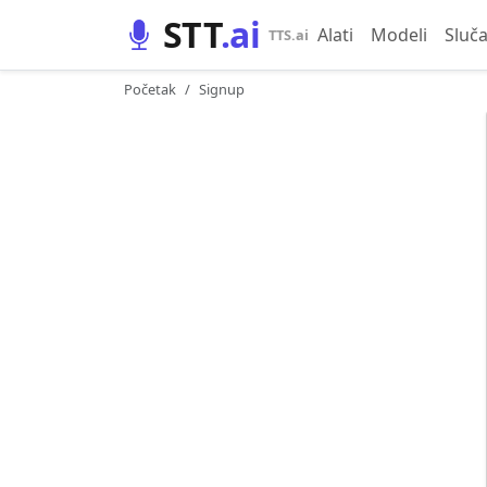
STT
.ai
Alati
Modeli
Sluča
TTS.ai
Početak
Signup