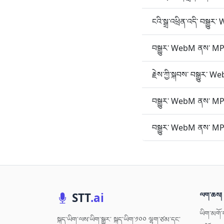
ངའི་སྒྲ་འཕྲིན་འདི་ བསྒ
བསྒྱུར་ WebM ནས་ MP3
རྗེས་ཀྱི་སྐབས་ བསྒྱུར་
བསྒྱུར་ WebM ནས་ MP3 ག
བསྒྱུར་ WebM ནས་ MP3 
STT
.ai
ལག་ཆས།
ཡིག་མགོ་བ
སྐད་ཡིག་ལས་ཡིག་སྒྱུར་ སྐད་ཡིག་༡༠༠ ལྷག་ཙམ་དང་