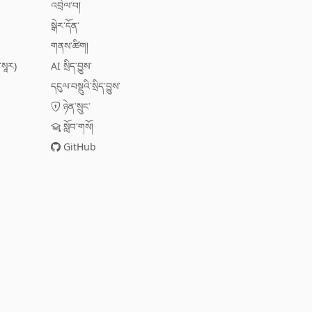
འབྲེལ་བ།
སྒེར་དོན་
གནས་ཚིག།
་སཱར)
AI སྲིད་བྱུས་
དངུལ་བསྡུའི་སྲིད་བྱུས་
ཉེན་སྲུང་
སློབ་གསོ།
GitHub