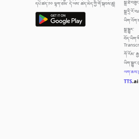
སྒྲ་ཐོ་བཟུང
དཔེ་ཚད་༡༠ ལྷག་ཙམ་ དེ་ལས་ ཚད་མེད་ཀྱི་གོ་སྐབས་ཚུ།
སྒྲ་དྲི་རོ
ཡིག་འོག་མ
སྒྲ་སྒྱུར་
བོད་ཡིག
Transcr
ཀོ་རོམ་ རྒྱ་
ཡིག་སྒྱ
ལག་ཆས་ཚ
TTS
.ai