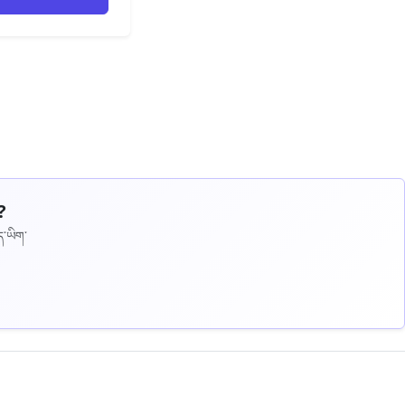
?
ད་ཡིག་