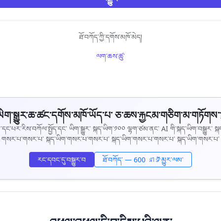
ཐོ་བཀོད་ཀྱི་དགོས་མཁོ་མེད།
ལག་ཆས་ཚུ་
ཡིག་སྒྱུར་ཆ་ཚང་དགོས་མཁོ་ཡོད་པ་ ཅ་ཆས་རྐྱངམ་གཅིག་མ་གཏོགས་
ྙན་དང་པར་རིས་བཀོལ་སྤྱོད་དང་ ཡིག་སྒྱུར་ སྐད་ཡིག་༡༠༠ ལྷག་ཙམ་ནང་ AI གི་སྐད་ཡིག་བསྒྱུར་ སྐ
གསར་པ་གསར་པ་ སྐད་ཡིག་གསར་པ་གསར་པ་ སྐད་ཡིག་གསར་པ་གསར་པ་ སྐད་ཡིག་གསར་པ་
རང་དབང་དུ་བསྒྱུར་བ
ཐོ་བཀོད་ — 600 នាទីམྱུར་ལམ་