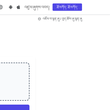
འཛུལ་ཞུགས་འབད།
ཐོ་བཀོད་ ཐོ་བཀོད་
འཛོལ་བ་སྙན་ཞུ་/ ཁྱད་ཆོས་ཞུ་སྙན་ཞུ