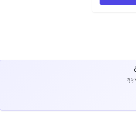
སྒྲ་ས