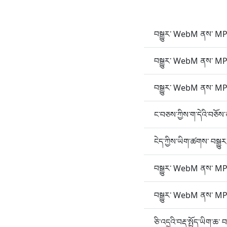
བསྒྱུར་ WebM ནས་ MP3 
བསྒྱུར་ WebM ནས་ MP3
བསྒྱུར་ WebM ནས་ MP3
ང་བཅས་ཀྱིས་ག་དེའི་བཅོས
ངེད་ཀྱིས་ཡིག་ཚགས་ བས
བསྒྱུར་ WebM ནས་ MP3 
བསྒྱུར་ WebM ནས་ MP3 
ཅི་འདྲའི་བརྡ་སྤྲོད་ཡིག་