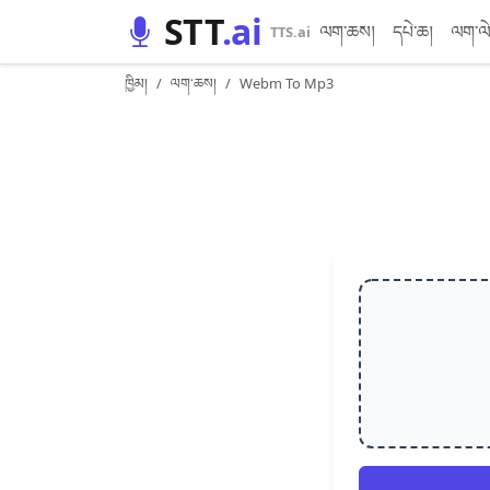
STT
.ai
ལག་ཆས།
དཔེ་ཆ།
ལག་ལེ
TTS.ai
ཁྱིམ།
ལག་ཆས།
Webm To Mp3