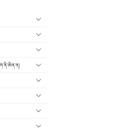
ག་ནི་ཨིན་ན།