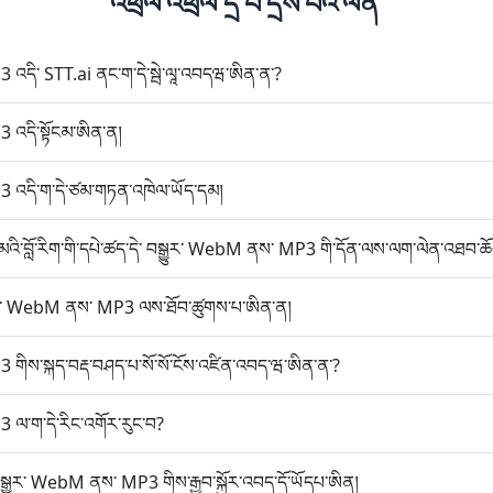
འཕྲལ་འཕྲལ་དྲི་བ་དྲིས་པའི་ལན་
འདི་ STT.ai ནང་ག་དེ་སྦེ་ལཱ་འབདཝ་ཨིན་ན་?
 འདི་སྟོངམ་ཨིན་ན།
 འདི་ག་དེ་ཙམ་གཏན་འཁེལ་ཡོད་དམ།
་མའི་བློ་རིག་གི་དཔེ་ཚད་དེ་ བསྒྱུར་ WebM ནས་ MP3 གི་དོན་ལས་ལག་ལེན་འཐབ་ཆོ
ྒྱུར་ WebM ནས་ MP3 ལས་ཐོབ་ཚུགས་པ་ཨིན་ན།
གིས་སྐད་བརྡ་བཤད་པ་སོ་སོ་ངོས་འཛིན་འབད་ཝ་ཨིན་ན་?
ལ་ག་དེ་རིང་འགོར་རུང་བ?
ཆ་ བསྒྱུར་ WebM ནས་ MP3 གིས་རྒྱབ་སྐྱོར་འབད་དོ་ཡོདཔ་ཨིན།