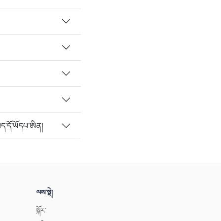
ད་དོ་ཡོདཔ་ཨིན།
ལས་སྡེ།
སྐོར་