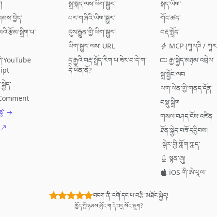
་།
སྒྲ་སྐད་ལས་ཡིག་སྒྱུར་
སྐད་ཡིག་
་བཤམས་བྱེད་
པར་གཞིའི་ཡིག་སྒྱུར་
གོང་ཚད་
འི་རྩོམ་སྒྲིག་པ་
དུས་རྒྱུན་གྱི་ཡིག་སྒྱུར།
བརྡ་སྤྲོད་
ཡིག་སྒྱུར་ལས་ URL
MCP (ཀཱལཌི / ཀཱར
་གི་YouTube
དྲ་རྒྱའི་བརྡ་སྤྲོད་རིག་པ་ཟེར་བ་དེ་ག་
རྒྱ་སྐྱེད་མཉམ་འབྲེལ་
ipt
དེ་ཡིན་ནོ?
སྒྲ་སྦྱོང་ལབ
སྐྱེད་
ལག་ལེན་གྱི་གནད་དོན་
ུར་Comment
བསྡུ་སྒྲིག
ུ་ →
གསལ་བཤད་ངོས་འཛིན
ཐོན་སྐྱེད་བཟོ་དབྱིབས།
སྒེར་གྱི་གློག་ཀླད་
སྙན་ཞུ།
iOS གི་ཨེ་པཱལ་
བདག་ནི་འགོ་དང་པ་བརྩི་མཐོང་སྐྱེད!
ཁྱོད་ཀྱི་ཉམས་མྱོང་ག་དེ་འདྲ་སོང་ནུག?