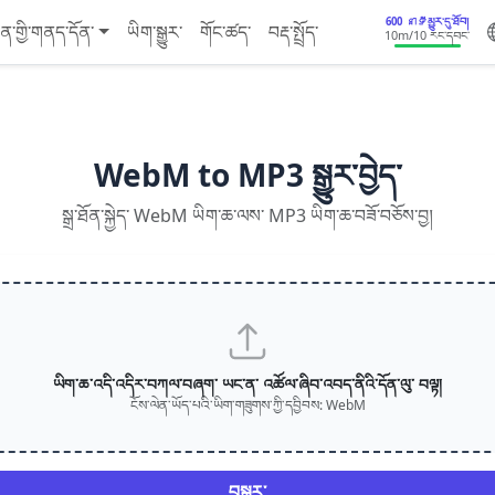
600 នាទីམྱུར་དུ་ཐོབ།
ན་གྱི་གནད་དོན་
ཡིག་སྒྱུར་
གོང་ཚད་
བརྡ་སྤྲོད་
10m
/10 རང་དབང་
WebM to MP3 སྒྱུར་བྱེད་
སྒྲ་ཐོན་སྐྱེད་ WebM ཡིག་ཆ་ལས་ MP3 ཡིག་ཆ་བཟོ་བཅོས་བྱ།
ཡིག་ཆ་འདི་འདིར་བཀལ་བཞག་ ཡང་ན་ འཚོལ་ཞིབ་འབད་ནིའི་དོན་ལུ་ བལྟ།
ངོས་ལེན་ཡོད་པའི་ཡིག་གཟུགས་ཀྱི་དབྱིབས: WebM
བསྒྱུར་