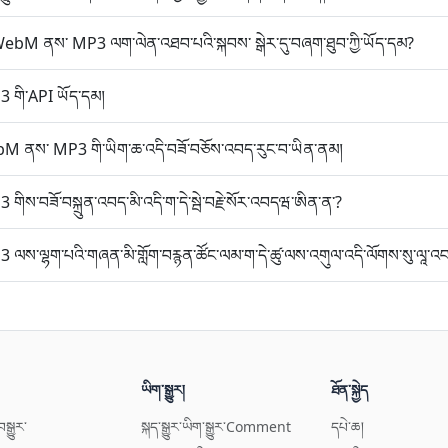
ྱུར་ WebM ནས་ MP3 ལག་ལེན་འཐབ་པའི་སྐབས་ སྒེར་དུ་བཞག་ཐུབ་ཀྱི་ཡོད་དམ?
 གི་API ཡོད་དམ།
 WebM ནས་ MP3 གི་ཡིག་ཆ་འདི་བཟོ་བཅོས་འབད་རུང་བ་ཡིན་ནམ།
ིས་བཟོ་བསྐྲུན་འབད་མི་འདི་ག་དེ་སྦེ་བརྗེ་སོར་འབདཝ་ཨིན་ན་?
ལས་ལྷག་པའི་གཞན་མི་གློག་བརྙན་ཚོང་ལམ་ག་དེ་ཚུ་ལས་འགུལ་འདི་ལོགས་སུ་ལཱ་འབ
ཡིག་སྒྱུར།
ཐོན་སྐྱེད
སྒྱུར་
སྐད་སྒྱུར་ཡིག་སྒྱུར་Comment
དཔེ་ཆ།