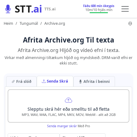
STT
.ai
Fáðu 600 mín ókeypis
TTS.ai
10m
/10 frjáls mín
Heim
Tungumál
Archive.org
Afrita Archive.org Til texta
Afrita Archive.org Hljóð og vídeó efni í texta.
Virkar með almenningi tiltækum hljóð og myndskeið. DRM-varið efni er
ekki stutt.
Senda Skrá
Frá slóð
Afrita í beinni
Slepptu skrá hér eða smelltu til að fletta
MP3, WAV, M4A, FLAC, MP4, MKV, MOV, WebM - allt að 2GB
Senda margar skrár
Með Pro