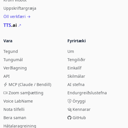
Uppskriftargræja
Öll verkfæri →
TTS
.ai
Vara
Fyrirtæki
Tegund
Um
Tungumál
Tengiliðir
Verðlagning
Einkalíf
API
Skilmálar
MCP (Claude / Bendill)
AI stefna
Zoom samþætting
Endurgreiðslustefna
Voice LabName
Öryggi
Nota tilfelli
Kennarar
Bera saman
GitHub
Hátalaragreining