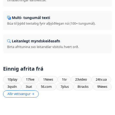
tímasetningar varðveittar.
Multi- tungumál texti
Búa til þýdd textalög fyrir alþjóðlegan ná (100+ tungumál).
Leitanlegt myndskeiðasafn
Birta afritunina svo leitarvélar vísitölu hvert orð.
Einnig afrita frá
10play
17live
1News
1tv
23video
24tv.ua
3qsdn
3sat
56.com
7plus
8tracks
9News
Allir vettvangur →