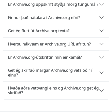
Er Archive.org uppskrift styðja mörg tungumál?
Finnur það hátalara í Archive.org efni?
Get ég flutt út Archive.org texta?
Hversu nákvæm er Archive.org URL afritun?
Er Archive.org-útskriftin mín einkamál?
Get ég skrifað margar Archive.org vefslóðir í
einu?
Hvaða aðra vettvangi eins og Archive.org get ég
skrifað?