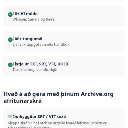
10+ AI módel
Whisper, Canary og fleira
100+ tungumál
Sjálfvirk uppgötvun eða handbók
Flytja út TXT, SRT, VTT, DOCX
Textar, athugasemdir, skjöl
Hvað á að gera með þínum Archive.org
afritunarskrá
Innbyggður SRT / VTT texti
Sleppa skrá beint í Archive.orgeða hvaða leikmaður sem er -