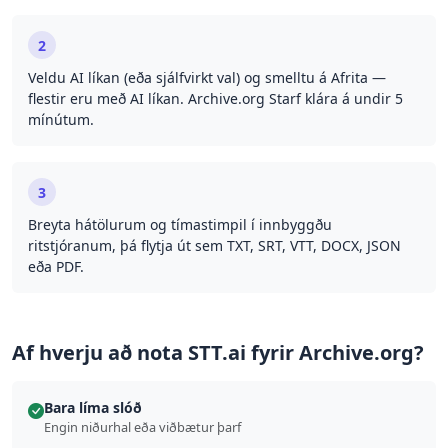
2
Veldu AI líkan (eða sjálfvirkt val) og smelltu á Afrita —
flestir eru með AI líkan. Archive.org Starf klára á undir 5
mínútum.
3
Breyta hátölurum og tímastimpil í innbyggðu
ritstjóranum, þá flytja út sem TXT, SRT, VTT, DOCX, JSON
eða PDF.
Af hverju að nota STT.ai fyrir Archive.org?
Bara líma slóð
Engin niðurhal eða viðbætur þarf