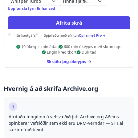
Finna sjálfkrafa
Uppfærsla fyrir Enhanced
Afrita skrá
Einkaútgáfa
Spjallaðu með afritun
Opna með Pro →
10 ókeypis mín / dag
600 mín ókeypis með skráningu
Engin kreditkort
Dulritað
Skráðu þig ókeypis →
Hvernig á að skrifa Archive.org
1
Afritaðu tengilinn á vefsvæðið þitt Archive.org Aðeins
opinberar vefslóðir sem ekki eru DRM-verndar — STT.ai
sækir efnið beint.