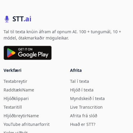
STT
.ai
Tal til texta knúin áfram af opnum AI. 100 + tungumál, 10 +
módel, ótakmarkaðir möguleikar.
Verkfæri
Afrita
Textabreytir
Tal í texta
RaddtækiName
Hljóð í texta
Hljóðklippari
Myndskeið í texta
Textaritill
Live Transcrition
HljóðbreytirName
Afrita frá slóð
YouTube afritunarforrit
Hvað er STT?
Króm viðbót