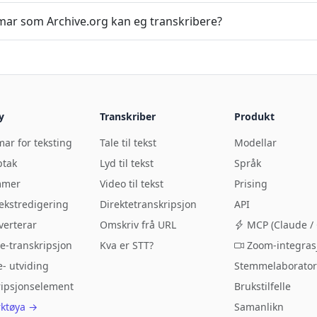
mar som Archive.org kan eg transkribere?
y
Transkriber
Produkt
ar for teksting
Tale til tekst
Modellar
ptak
Lyd til tekst
Språk
mmer
Video til tekst
Prising
ekstredigering
Direktetranskripsjon
API
verterar
Omskriv frå URL
MCP (Claude / 
e-transkripsjon
Kva er STT?
Zoom-integras
- utviding
Stemmelaborato
ripsjonselement
Brukstilfelle
rktøya →
Samanlikn