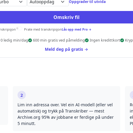
Autooppdag
Oppgrader til utvida
Omskriv fil
anskripsjon
Prate med transkripsjon
Lås opp med Pro →
10 ledig min/dag
600 min gratis ved påmelding
Ingen kredittkort
Kryp
Meld deg på gratis →
2
Lim inn adressa over. Vel ein AI-modell (eller vel
R
automatisk) og trykk på Transkriber — mest
i
Archive.org 95% av jobbane er ferdige på under
e
5 minutt.
P