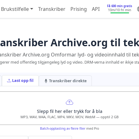
Få 600 min gratis
Brukstilfelle
Transkriber
Prising
API
10m
/10 fri min
anskriber Archive.org til te
anskriber Archive.org Omformar lyd- og videoinnhald til tek
gerer med offentleg tilgjengeleg lyd og video. DRM-verna innhald er ikkje stø
Last opp fil
Transkriber direkte
Slepp fil her eller trykk for å bla
MP3, WAV, M4A, FLAC, MP4, MKV, MOV, WebM — opptil 2 GB
Batch-opplasting av fleire filer
med Pro