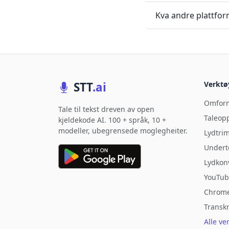
Kva andre plattfor
STT
.ai
Verktø
Omform
Tale til tekst dreven av open
Taleop
kjeldekode AI. 100 + språk, 10 +
modeller, ubegrensede moglegheiter.
Lydtri
Undert
Lydkon
YouTub
Chrome
Transk
Alle ve