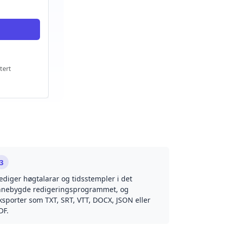
tert
3
ediger høgtalarar og tidsstempler i det
nnebygde redigeringsprogrammet, og
ksporter som TXT, SRT, VTT, DOCX, JSON eller
DF.