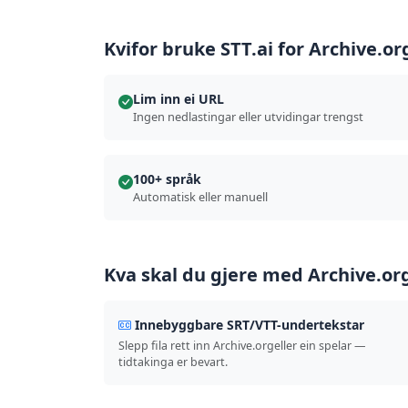
Kvifor bruke STT.ai for Archive.or
Lim inn ei URL
Ingen nedlastingar eller utvidingar trengst
100+ språk
Automatisk eller manuell
Kva skal du gjere med Archive.or
Innebyggbare SRT/VTT-undertekstar
Slepp fila rett inn Archive.orgeller ein spelar —
tidtakinga er bevart.