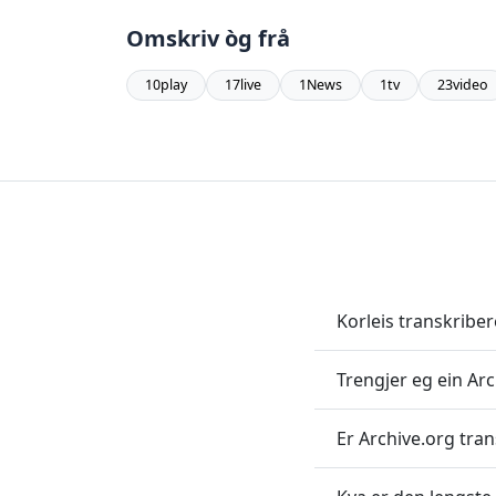
Omskriv òg frå
10play
17live
1News
1tv
23video
Korleis transkriber
Trengjer eg ein Arc
Er Archive.org tran