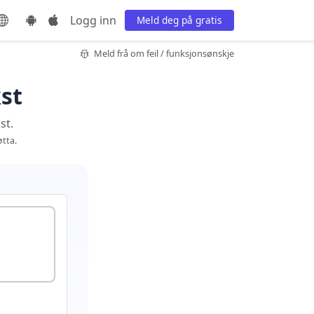
Logg inn
Meld deg på gratis
Meld frå om feil / funksjonsønskje
kst
st.
tta.