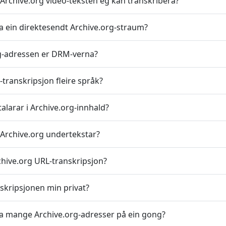
 Archive.org video-teksten eg kan transkribera?
a ein direktesendt Archive.org-straum?
g-adressen er DRM-verna?
-transkripsjon fleire språk?
larar i Archive.org-innhald?
Archive.org undertekstar?
chive.org URL-transkripsjon?
nskripsjonen min privat?
a mange Archive.org-adresser på ein gong?