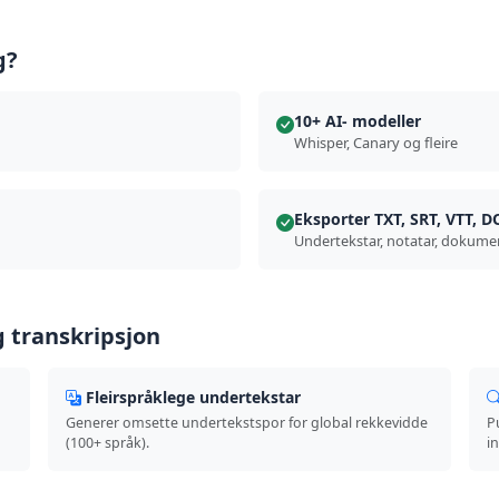
g?
10+ AI- modeller
Whisper, Canary og fleire
Eksporter TXT, SRT, VTT, 
Undertekstar, notatar, dokume
g transkripsjon
Fleirspråklege undertekstar
Generer omsette undertekstspor for global rekkevidde
P
(100+ språk).
i