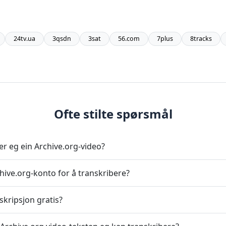
24tv.ua
3qsdn
3sat
56.com
7plus
8tracks
Ofte stilte spørsmål
er eg ein Archive.org-video?
hive.org-konto for å transkribere?
skripsjon gratis?