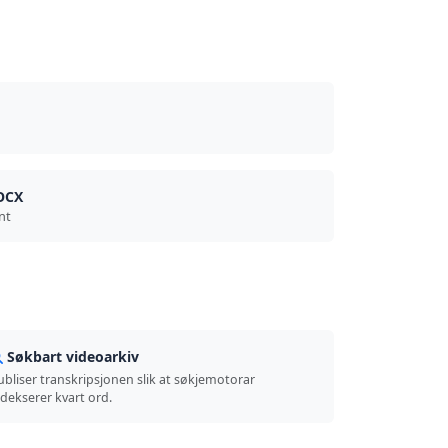
DOCX
nt
Søkbart videoarkiv
ubliser transkripsjonen slik at søkjemotorar
ndekserer kvart ord.