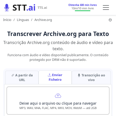
STT
.ai
Obtenha 600 min livres
TTS.ai
10m
/10 min livre
Início
Línguas
Archive.org
Transcrever Archive.org para Texto
Transcrição Archive.org conteúdo de áudio e vídeo para
texto.
Funciona com áudio e vídeo disponível publicamente. O conteúdo
protegido por DRM não é suportado.
Enviar
A partir da
Transcrição ao
Ficheiro
URL
vivo
Deixe aqui o arquivo ou clique para navegar
MP3, WAV, M4A, FLAC, MP4, MKV, MOV, WebM — até 2GB