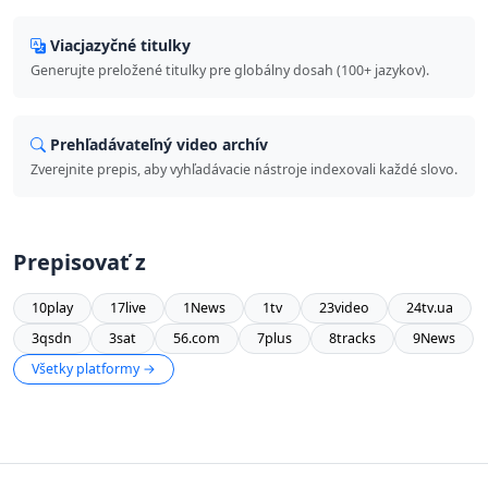
Viacjazyčné titulky
Generujte preložené titulky pre globálny dosah (100+ jazykov).
Prehľadávateľný video archív
Zverejnite prepis, aby vyhľadávacie nástroje indexovali každé slovo.
Prepisovať z
10play
17live
1News
1tv
23video
24tv.ua
3qsdn
3sat
56.com
7plus
8tracks
9News
Všetky platformy →