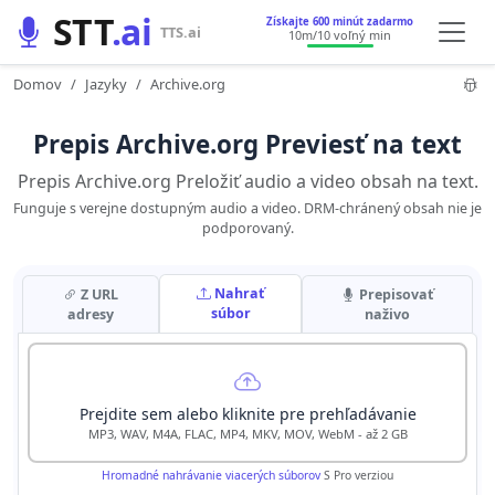
STT
.ai
Získajte 600 minút zadarmo
TTS.ai
10m
/10 voľný min
Domov
Jazyky
Archive.org
Prepis Archive.org Previesť na text
Prepis Archive.org Preložiť audio a video obsah na text.
Funguje s verejne dostupným audio a video. DRM-chránený obsah nie je
podporovaný.
Nahrať
Z URL
Prepisovať
súbor
adresy
naživo
Prejdite sem alebo kliknite pre prehľadávanie
MP3, WAV, M4A, FLAC, MP4, MKV, MOV, WebM - až 2 GB
Hromadné nahrávanie viacerých súborov
S Pro verziou