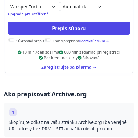
Automatická detekcia
Upgrade pre rozšírené
Prepis súboru
Súkromný prepis
Chat s prepisom
Odomknúť s Pro →
10 min./deň zdarma
600 min zadarmo pri registrácii
Bez kreditnej karty
Šifrované
Zaregistrujte sa zdarma →
Ako prepisovať Archive.org
1
Skopírujte odkaz na vašu stránku Archive.org Iba verejné
URL adresy bez DRM – STT.ai načíta obsah priamo.