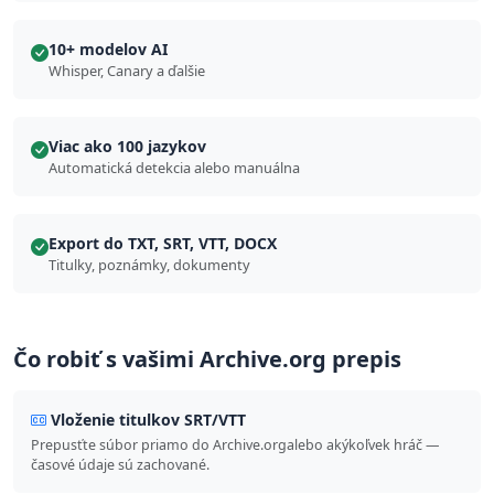
10+ modelov AI
Whisper, Canary a ďalšie
Viac ako 100 jazykov
Automatická detekcia alebo manuálna
Export do TXT, SRT, VTT, DOCX
Titulky, poznámky, dokumenty
Čo robiť s vašimi Archive.org prepis
Vloženie titulkov SRT/VTT
Prepusťte súbor priamo do Archive.orgalebo akýkoľvek hráč —
časové údaje sú zachované.