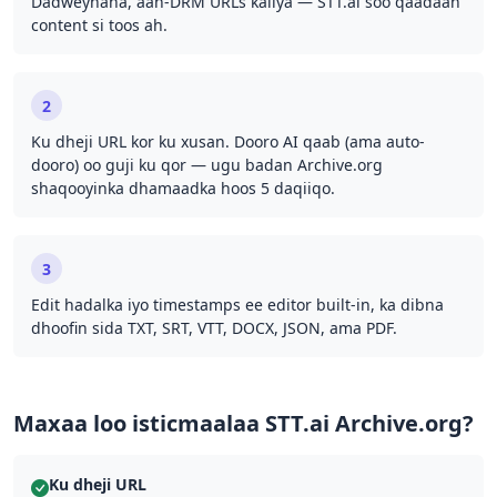
Dadweynaha, aan-DRM URLs kaliya — STT.ai soo qaadaan
content si toos ah.
2
Ku dheji URL kor ku xusan. Dooro AI qaab (ama auto-
dooro) oo guji ku qor — ugu badan Archive.org
shaqooyinka dhamaadka hoos 5 daqiiqo.
3
Edit hadalka iyo timestamps ee editor built-in, ka dibna
dhoofin sida TXT, SRT, VTT, DOCX, JSON, ama PDF.
Maxaa loo isticmaalaa STT.ai Archive.org?
Ku dheji URL