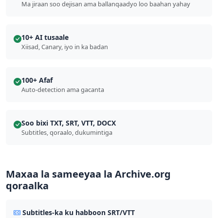
Ma jiraan soo dejisan ama ballanqaadyo loo baahan yahay
10+ AI tusaale
Xiisad, Canary, iyo in ka badan
100+ Afaf
Auto-detection ama gacanta
Soo bixi TXT, SRT, VTT, DOCX
Subtitles, qoraalo, dukumintiga
Maxaa la sameeyaa la Archive.org
qoraalka
Subtitles-ka ku habboon SRT/VTT