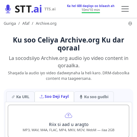
STT
.ai
Ka hel 600 daqiiqo oo bilaash ah
TTS.ai
10m
/10 min
Guriga
Afaf
Archive.org
Ku soo Celiya Archive.org Ku dar
qoraal
La socodsiiyo Archive.org audio iyo video content in
qoraalka.
Shaqada la audio iyo video dadweynaha la heli karo. DRM-daboolka
content ma taageersana.
Soo Deji Fayl
Ka URL
Ku soo gudbi
Riix si aad u aragto
MP3, WAV, M4A, FLAC, MP4, MKV, MOV, WebM — ilaa 2GB