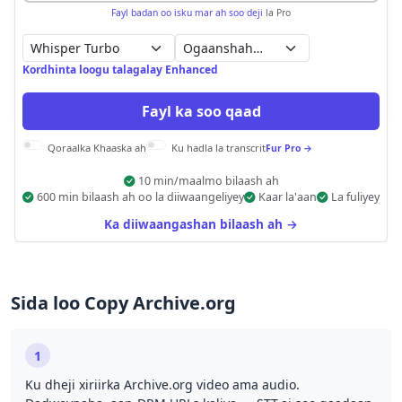
Fayl badan oo isku mar ah soo deji
la Pro
Ogaanshaha otomaatiga ah
Kordhinta loogu talagalay Enhanced
Fayl ka soo qaad
Qoraalka Khaaska ah
Ku hadla la transcrit
Fur Pro →
10 min/maalmo bilaash ah
600 min bilaash ah oo la diiwaangeliyey
Kaar la'aan
La fuliyey
Ka diiwaangashan bilaash ah →
Sida loo Copy Archive.org
1
Ku dheji xiriirka Archive.org video ama audio.