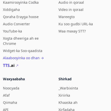
Kaamirooyinka Codka
Audio in qoraal
Xiddigaha
Video in qoraal
Qoraha Erayga hoose
Wareegto
Audio Converter
Ku soo gudbi URL-ka
YouTube-ka
Waa maxay STT?
Xogta dheeriga ah ee
Chrome
Widget-ka Soo-qaadista
Alaabooyinka oo dhan →
TTS
.ai
Waxyaabaha
Shirkad
Noocyada
_Warbixinta
Afaf
Xiriirka
Qiimaha
Khaaska ah
API
Xirfadaha