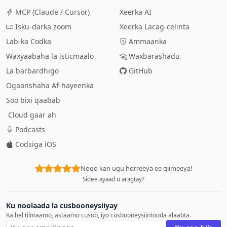
MCP (Claude / Cursor)
Xeerka AI
Isku-darka zoom
Xeerka Lacag-celinta
Lab-ka Codka
Ammaanka
Waxyaabaha la isticmaalo
Waxbarashadu
La barbardhigo
GitHub
Ogaanshaha Af-hayeenka
Soo bixi qaabab
Cloud gaar ah
Podcasts
Codsiga iOS
Noqo kan ugu horreeya ee qiimeeya!
Sidee ayaad u aragtay?
Ku noolaada la cusbooneysiiyay
Ka hel tilmaamo, astaamo cusub, iyo cusbooneysiintooda alaabta.