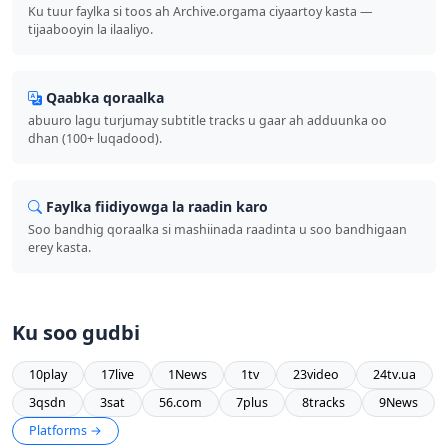
Ku tuur faylka si toos ah Archive.orgama ciyaartoy kasta —
tijaabooyin la ilaaliyo.
Qaabka qoraalka
abuuro lagu turjumay subtitle tracks u gaar ah adduunka oo
dhan (100+ luqadood).
Faylka fiidiyowga la raadin karo
Soo bandhig qoraalka si mashiinada raadinta u soo bandhigaan
erey kasta.
Ku soo gudbi
10play
17live
1News
1tv
23video
24tv.ua
3qsdn
3sat
56.com
7plus
8tracks
9News
Platforms →