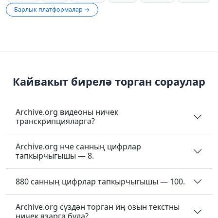
Барлык платформалар →
Кайвакыт бирелә торган сораулар
Archive.org видеоны ничек
транскрипцияләргә?
Archive.org нче санның цифрлар
тапкырчыгышы — 8.
880 санның цифрлар тапкырчыгышы — 100.
Archive.org сүздән торган иң озын текстны
ничек язарга була?