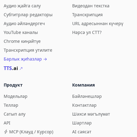
Аудио җайга салу
Видеодан текстка
Субтитрлар редакторы
Транскрипция
Аудио әйләндергеч
URL адресыннан күчерү
YouTube каналы
Нәрсә ул СТТ?
Chrome киңәйтүе
Транскрипция утилите
Барлык җиһазлар →
TTS
.ai
Продукт
Компания
Модельләр
Бәйләнешләр
Телләр
Контактлар
Сатып алу
Шәхси мәгълүмат
API
Шартлар
MCP (Клауд / Курсор)
AI сәясәт