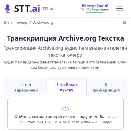
STT
.ai
600 минут бушлай
TTS.ai
10m
/10 буш минут
Өй
Телләр
Archive.org
Транскрипция Archive.org Текстка
Транскрипция Archive.org аудио һәм видео эчтәлеген
текстка күчерү.
Аудио һәм видеоны җәмәгатьчелеккә тәкъдим итү белән эшли. DRM-
код белән саклау эчтәлеге ярдәм итми.
Файльне
URL
күчерү
адресыннан
Транскрипция
Файлны монда төшерегез яки эзләү өчен басыгыз
MP3, WAV, M4A, FLAC, MP4, MKV, MOV, WebM — 2 ГБ кадәр