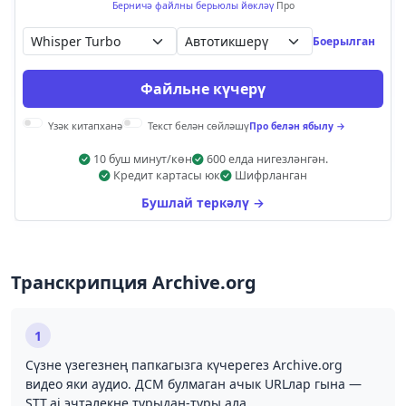
Берничә файлны берьюлы йөкләү
Про
Автотикшерү
Боерылган
Файльне күчерү
Үзәк китапханә
Текст белән сөйләшү
Про белән ябылу →
10 буш минут/көн
600 елда нигезләнгән.
Кредит картасы юк
Шифрланган
Бушлай теркәлү →
Транскрипция Archive.org
1
Сүзне үзегезнең папкагызга күчерегез Archive.org
видео яки аудио. ДСМ булмаган ачык URLлар гына —
STT.ai эчтәлекне турыдан-туры ала.