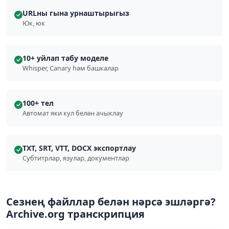
URLны гына урнаштырыгыз
Юк, юк
10+ уйлап табу моделе
Whisper, Canary һәм башкалар
100+ тел
Автомат яки кул белән ачыклау
TXT, SRT, VTT, DOCX экспортлау
Субтитрлар, язулар, документлар
Сезнең файллар белән нәрсә эшләргә?
Archive.org транскрипция