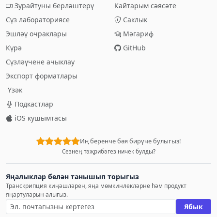
Зурайтуны берләштерү
Кайтарым сәясәте
Сүз лабораториясе
Саклык
Эшләү очраклары
Мәгариф
Күрә
GitHub
Сүзләүчене ачыклау
Экспорт форматлары
Үзәк
Подкастлар
iOS кушымтасы
Иң беренче бәя бирүче булыгыз!
Сезнең тәҗрибәгез ничек булды?
Яңалыклар белән танышып торыгыз
Транскрипция киңәшләрен, яңа мөмкинлекләрне һәм продукт
яңартуларын алыгыз.
Ябык