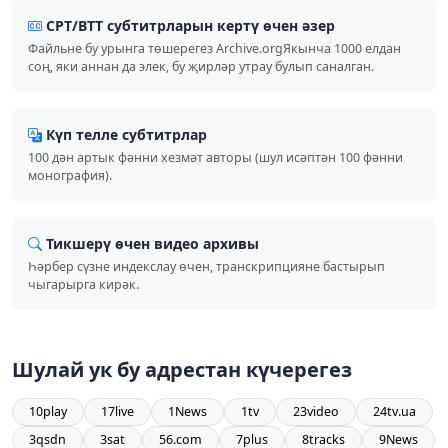
СРТ/ВТТ субтитрларын кертү өчен әзер
Файльне бу урынга төшерегез Archive.orgЯкынча 1000 елдан
соң, яки аннан да элек, бу җирләр утрау булып саналган.
Күп телле субтитрлар
100 дән артык фәнни хезмәт авторы (шул исәптән 100 фәнни
монография).
Тикшерү өчен видео архивы
Һәрбер сүзне индекслау өчен, транскрипцияне бастырып
чыгарырга кирәк.
Шулай ук бу адрестан күчерегез
10play
17live
1News
1tv
23video
24tv.ua
3qsdn
3sat
56.com
7plus
8tracks
9News