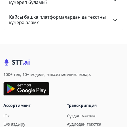
күчереп буламы?
Кайсы башка платформалардан да текстны
күчерә алам?
STT
.ai
100+ тел, 10+ модель, чиксез мөмкинлекләр.
Ассортимент
Транскрипция
Юк
Сүздән мәкалә
Сүз яздыру
Аудиодан текстка