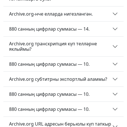
Archive.org-нче елларда нигезләнгән.
880 санның цифрлар суммасы — 14.
Archive.org транскрипция күп телләрне
яклыймы?
880 санның цифрлар суммасы — 10.
Archive.org субтитрны экспортлый аламмы?
880 санның цифрлар суммасы — 10.
880 санның цифрлар суммасы — 10.
Archive.org URL адресын берьюлы күп тапкыр