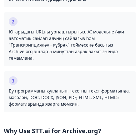
2
Югарыдагы URLны урнаштырыгыз. AI модельне (яки
автоматик сайлап алуны) сайлагыз һәм
"Транскрипцияләү - күбрәк" төймәсенә басыгыз
Archive.org эшләр 5 минуттан азрак вакыт эчендә
тәмамлана.
3
Бу программаны кулланып, текстны текст форматында,
мәсәлән, DOC, DOCX, JSON, PDF, HTML, XML, HTML5
форматларында язарга мөмкин.
Why Use STT.ai for Archive.org?