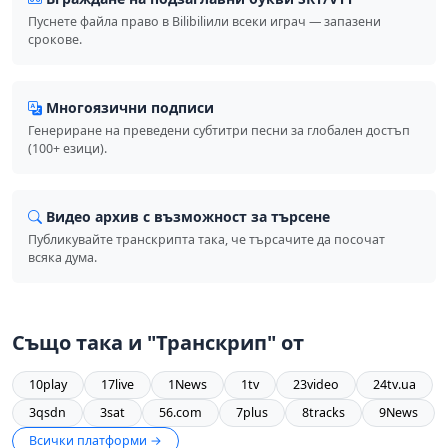
Пуснете файла право в Bilibiliили всеки играч — запазени
срокове.
Многоязични подписи
Генериране на преведени субтитри песни за глобален достъп
(100+ езици).
Видео архив с възможност за търсене
Публикувайте транскрипта така, че търсачите да посочат
всяка дума.
Също така и "Транскрип" от
10play
17live
1News
1tv
23video
24tv.ua
3qsdn
3sat
56.com
7plus
8tracks
9News
Всички платформи →