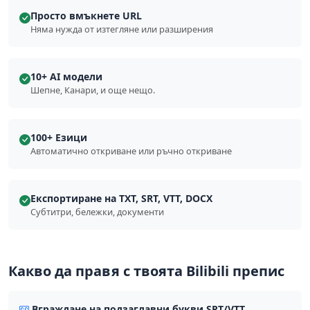
Просто вмъкнете URL
Няма нужда от изтегляне или разширения
10+ AI модели
Шепне, Канари, и още нещо.
100+ Езици
Автоматично откриване или ръчно откриване
Експортиране на TXT, SRT, VTT, DOCX
Субтитри, бележки, документи
Какво да правя с твоята Bilibili препис
Вграждане на подзаглавни букви SRT/VTT