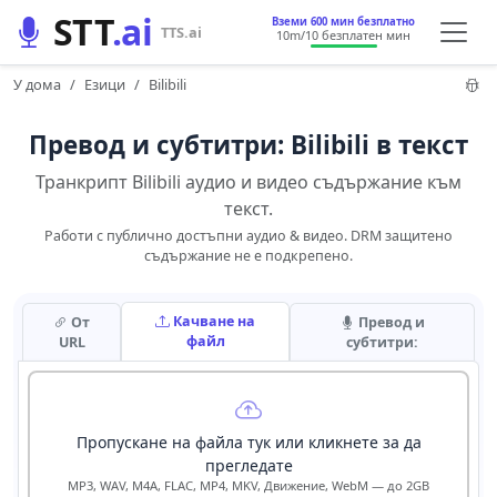
STT
.ai
Вземи 600 мин безплатно
TTS.ai
10m
/10 безплатен мин
У дома
Езици
Bilibili
Превод и субтитри: Bilibili в текст
Транкрипт Bilibili аудио и видео съдържание към
текст.
Работи с публично достъпни аудио & видео. DRM защитено
съдържание не е подкрепено.
Качване на
От
Превод и
файл
URL
субтитри:
Пропускане на файла тук или кликнете за да
прегледате
MP3, WAV, M4A, FLAC, MP4, MKV, Движение, WebM — до 2GB