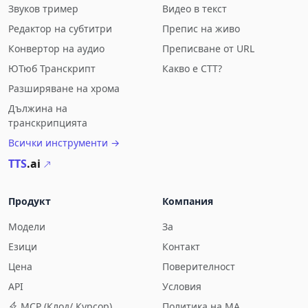
Звуков тример
Видео в текст
Редактор на субтитри
Препис на живо
Конвертор на аудио
Преписване от URL
ЮТюб Транскрипт
Какво е СТТ?
Разширяване на хрома
Дължина на
транскрипцията
Всички инструменти →
TTS
.ai
Продукт
Компания
Модели
За
Езици
Контакт
Цена
Поверителност
API
Условия
MCP (Клод/ Курсор)
Политика на МА