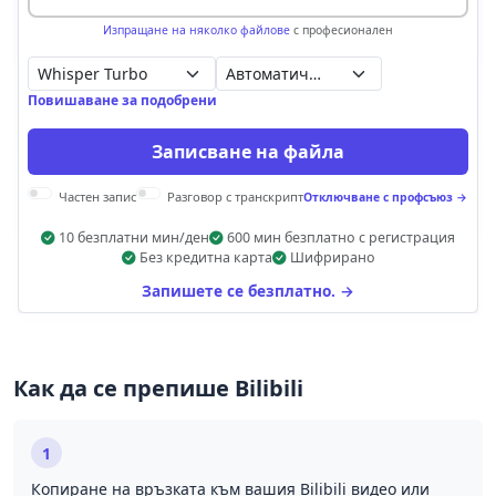
Изпращане на няколко файлове
с професионален
Автоматично откриване
Повишаване за подобрени
Записване на файла
Частен запис
Разговор с транскрипт
Отключване с профсъюз →
10 безплатни мин/ден
600 мин безплатно с регистрация
Без кредитна карта
Шифрирано
Запишете се безплатно. →
Как да се препише Bilibili
1
Копиране на връзката към вашия Bilibili видео или