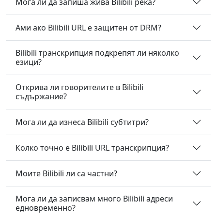
Мога ли да запиша жива Bilibili река?
Ами ако Bilibili URL е защитен от DRM?
Bilibili транскрипция подкрепят ли няколко
езици?
Открива ли говорителите в Bilibili
съдържание?
Мога ли да изнеса Bilibili субтитри?
Колко точно е Bilibili URL транскрипция?
Моите Bilibili ли са частни?
Мога ли да записвам много Bilibili адреси
едновременно?