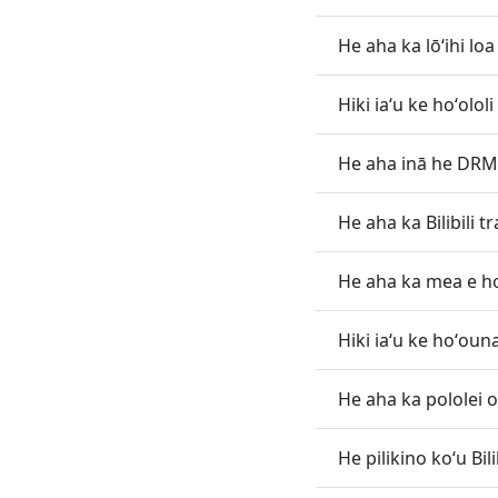
He aha ka lōʻihi loa 
Hiki iaʻu ke hoʻololi
He aha inā he DRM-
He aha ka Bilibili t
He aha ka mea e hoʻ
Hiki iaʻu ke hoʻouna 
He aha ka pololei o 
He pilikino koʻu Bili