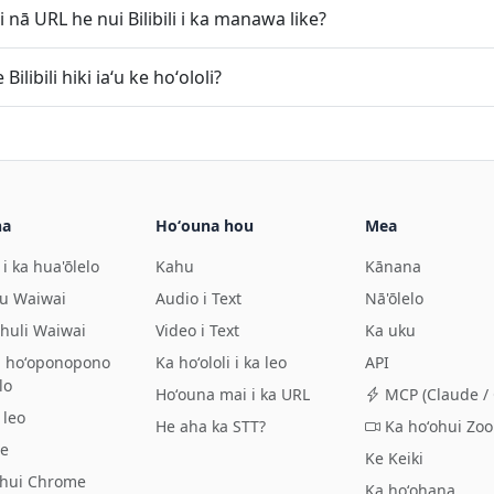
i i nā URL he nui Bilibili i ka manawa like?
ilibili hiki iaʻu ke hoʻololi?
na
Hoʻouna hou
Mea
 i ka hua'ōlelo
Kahu
Kānana
u Waiwai
Audio i Text
Nā'ōlelo
ohuli Waiwai
Video i Text
Ka uku
 hoʻoponopono
Ka hoʻololi i ka leo
API
lo
Hoʻouna mai i ka URL
MCP (Claude / 
 leo
He aha ka STT?
Ka hoʻohui Zo
e
Ke Keiki
ohui Chrome
Ka hoʻohana