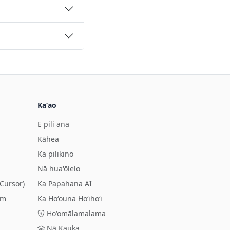
Kaʻao
E pili ana
Kāhea
Ka pilikino
Nā hua'ōlelo
Cursor)
Ka Papahana AI
om
Ka Hoʻouna Hoʻihoʻi
Hoʻomālamalama
Nā Kauka