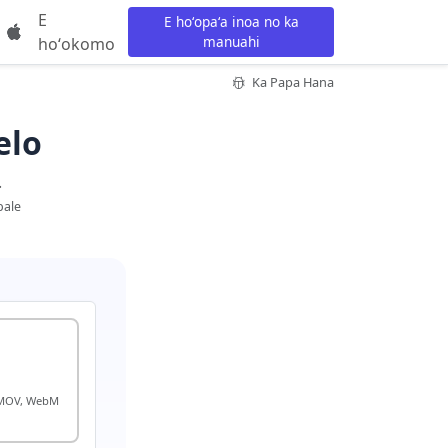
E
E hoʻopaʻa inoa no ka
manuahi
hoʻokomo
Ka Papa Hana
elo
.
pale
, MOV, WebM