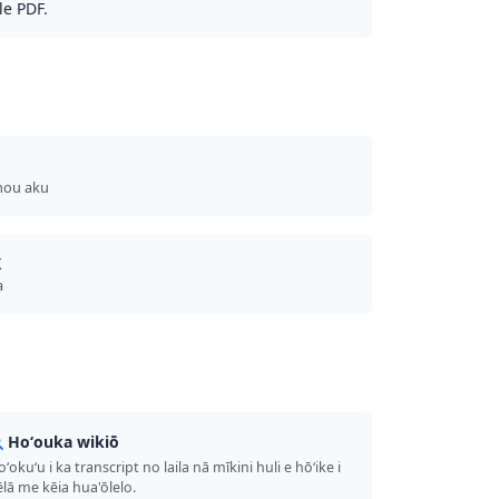
ole PDF.
hou aku
X
a
Hoʻouka wikiō
ʻokuʻu i ka transcript no laila nā mīkini huli e hōʻike i
ēlā me kēia hua'ōlelo.