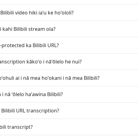
Bilibili video hiki iaʻu ke hoʻololi?
 i kahi Bilibili stream ola?
protected ka Bilibili URL?
ranscription kākoʻo i nā'ōlelo he nui?
ohuli ai i nā mea hoʻokani i nā mea Bilibili?
i nā ʻōlelo haʻawina Bilibili?
Bilibili URL transcription?
bili transcript?