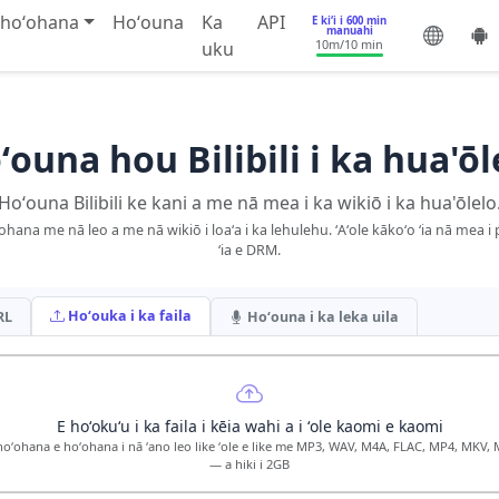
 hoʻohana
Hoʻouna
Ka
API
E kiʻi i 600 min
manuahi
10m
/10 min
uku
ʻouna hou Bilibili i ka hua'ōl
Hoʻouna Bilibili ke kani a me nā mea i ka wikiō i ka hua'ōlelo
ohana me nā leo a me nā wikiō i loaʻa i ka lehulehu. ʻAʻole kākoʻo ʻia nā mea i 
ʻia e DRM.
Hoʻouka i ka faila
RL
Hoʻouna i ka leka uila
E hoʻokuʻu i ka faila i kēia wahi a i ʻole kaomi e kaomi
hoʻohana e hoʻohana i nā ʻano leo like ʻole e like me MP3, WAV, M4A, FLAC, MP4, MKV
— a hiki i 2GB