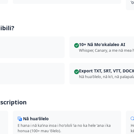
ʻ
ibili?
10+ Nā Moʻokalaleo AI
Whisper, Canary, a me nā mea 
Export TXT, SRT, VTT, DOC
Nā hua'ōlelo, nā kiʻi, nā palapal
nscription
Nā hua'ōlelo
E hana i nā kaʻina inoa i hoʻololi ʻia no ka hele ʻana i ka
Ho
honua (100+ mau ʻōlelo).
k