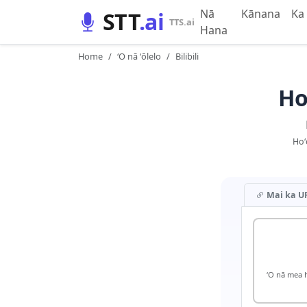
Nā
Kānana
Ka
STT
.ai
TTS.ai
Hana
Home
ʻO nā ʻōlelo
Bilibili
Ho
Hoʻ
Mai ka U
ʻO nā mea 