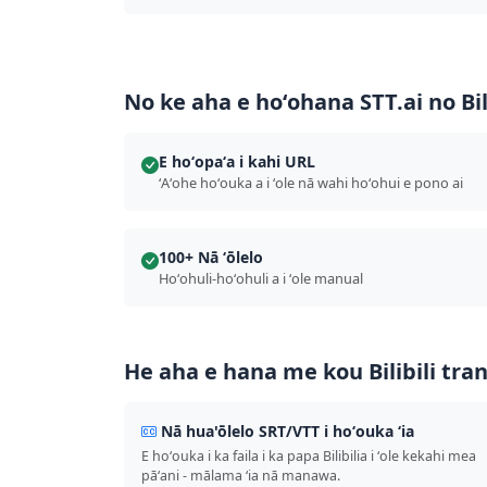
No ke aha e hoʻohana STT.ai no Bil
E hoʻopaʻa i kahi URL
ʻAʻohe hoʻouka a i ʻole nā ​​wahi hoʻohui e pono ai
100+ Nā ʻōlelo
Hoʻohuli-hoʻohuli a i ʻole manual
He aha e hana me kou Bilibili tra
Nā hua'ōlelo SRT/VTT i hoʻouka ʻia
E hoʻouka i ka faila i ka papa Bilibilia i ʻole kekahi mea
pāʻani - mālama ʻia nā manawa.