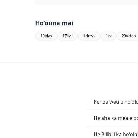
Hoʻouna mai
10play
17live
1News
1tv
23video
Pehea wau e hoʻololi 
He aha ka mea e pono
He Bilibili ka hoʻol