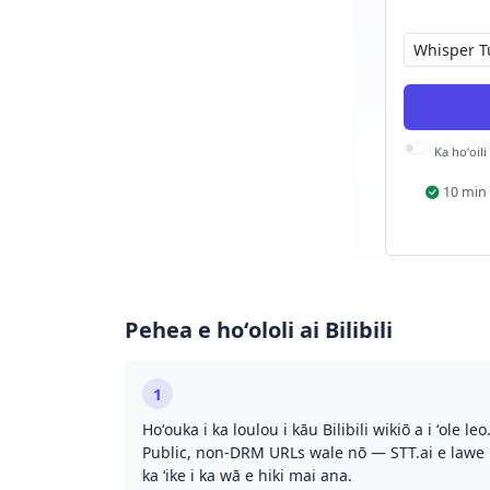
Ka hoʻoili
10 min
Pehea e hoʻololi ai Bilibili
1
Hoʻouka i ka loulou i kāu Bilibili wikiō a i ʻole leo
Public, non-DRM URLs wale nō — STT.ai e lawe 
ka ʻike i ka wā e hiki mai ana.