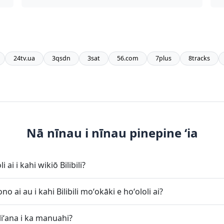
24tv.ua
3qsdn
3sat
56.com
7plus
8tracks
Nā nīnau i nīnau pinepine ʻia
ai i kahi wikiō Bilibili?
 ai au i kahi Bilibili moʻokāki e hoʻololi ai?
oliʻana i ka manuahi?