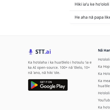
Hiki iaʻu ke hoʻolol
He aha nā papa like B
STT
.ai
Nā Ha
Hoʻololi
Ka hoʻolaha i ka hua'ōlelo i hoʻoulu ʻia e
Ka Hop
ka AI open-source. 100+ nā ʻōlelo, 10+
nā ʻano, nā hiki ʻole.
Ka Hoʻ
Ka mea
hua'ōle
Hoʻololi
YouTub
Ka hoʻ