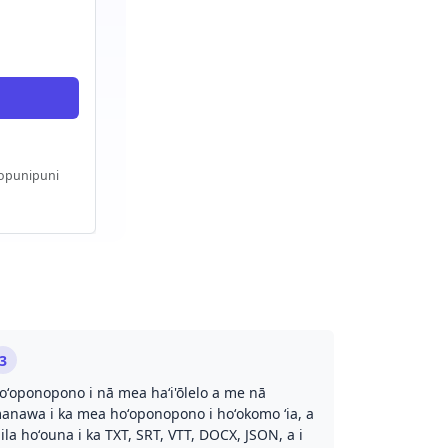
opunipuni
3
oʻoponopono i nā mea haʻi'ōlelo a me nā
anawa i ka mea hoʻoponopono i hoʻokomo ʻia, a
aila hoʻouna i ka TXT, SRT, VTT, DOCX, JSON, a i