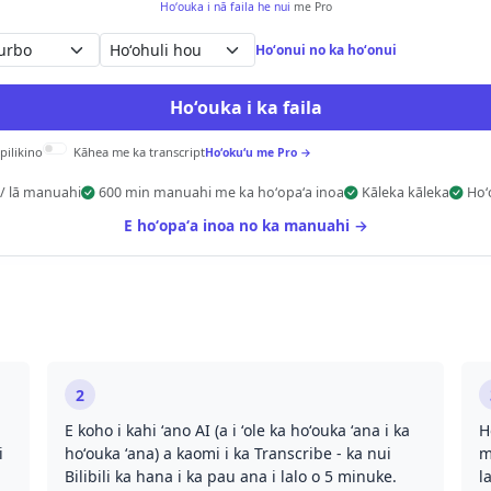
Hoʻouka i nā faila he nui
me Pro
Hoʻohuli hou
Hoʻonui no ka hoʻonui
Hoʻouka i ka faila
 pilikino
Kāhea me ka transcript
Hoʻokuʻu me Pro →
 / lā manuahi
600 min manuahi me ka hoʻopaʻa inoa
Kāleka kāleka
Hoʻ
E hoʻopaʻa inoa no ka manuahi →
2
.
E koho i kahi ʻano AI (a i ʻole ka hoʻouka ʻana i ka
H
i
hoʻouka ʻana) a kaomi i ka Transcribe - ka nui
m
Bilibili ka hana i ka pau ana i lalo o 5 minuke.
l