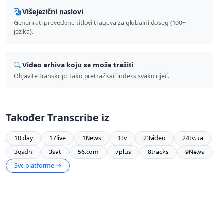
Višejezični naslovi
Generirati prevedene titlovi tragova za globalni doseg (100+
jezika).
Video arhiva koju se može tražiti
Objavite transkript tako pretraživač indeks svaku riječ.
Također Transcribe iz
10play
17live
1News
1tv
23video
24tv.ua
3qsdn
3sat
56.com
7plus
8tracks
9News
Sve platforme →