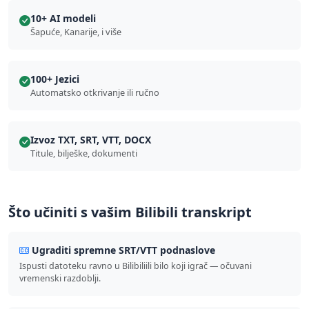
10+ AI modeli
Šapuće, Kanarije, i više
100+ Jezici
Automatsko otkrivanje ili ručno
Izvoz TXT, SRT, VTT, DOCX
Titule, bilješke, dokumenti
Što učiniti s vašim Bilibili transkript
Ugraditi spremne SRT/VTT podnaslove
Ispusti datoteku ravno u Bilibiliili bilo koji igrač — očuvani
vremenski razdoblji.