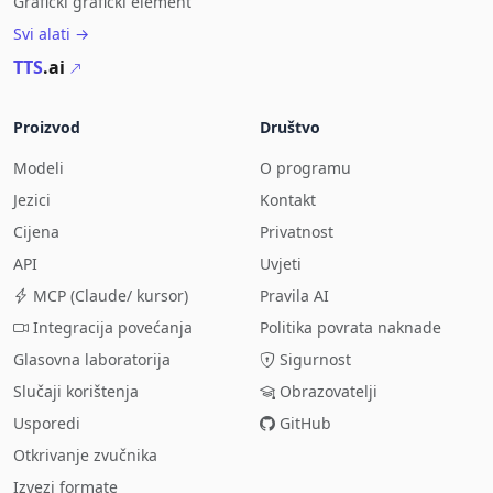
Grafički grafički element
Svi alati →
TTS
.ai
Proizvod
Društvo
Modeli
O programu
Jezici
Kontakt
Cijena
Privatnost
API
Uvjeti
MCP (Claude/ kursor)
Pravila AI
Integracija povećanja
Politika povrata naknade
Glasovna laboratorija
Sigurnost
Slučaji korištenja
Obrazovatelji
Usporedi
GitHub
Otkrivanje zvučnika
Izvezi formate