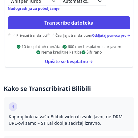
Automatsko otkrivanje
Nadogradnja za poboljšanje
Transcribe datoteka
Privatni transkripti
Čavrljaj s transkriptom
Otključaj pomoću pro →
10 besplatnih min/dan
600 min besplatno s prijavom
Nema kreditne kartice
Šifrirano
Upišite se besplatno →
Kako se Transcribirati Bilibili
1
Kopiraj link na vašu Bilibili video ili zvuk. Javni, ne-DRM
URL-ovi samo – STT.ai dobija sadržaj izravno.