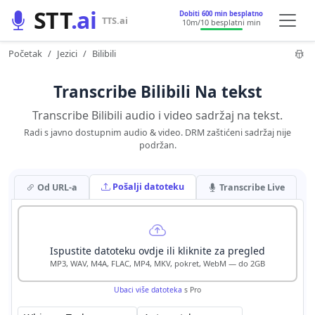
STT
.ai
Dobiti 600 min besplatno
TTS.ai
10m
/10 besplatni min
Početak
Jezici
Bilibili
Transcribe Bilibili Na tekst
Transcribe Bilibili audio i video sadržaj na tekst.
Radi s javno dostupnim audio & video. DRM zaštićeni sadržaj nije
podržan.
Pošalji datoteku
Od URL-a
Transcribe Live
Ispustite datoteku ovdje ili kliknite za pregled
MP3, WAV, M4A, FLAC, MP4, MKV, pokret, WebM — do 2GB
Ubaci više datoteka
s Pro