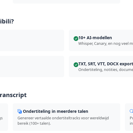
bili?
10+ AI-modellen
Whisper, Canary, en nog veel 
TXT, SRT, VTT, DOCX expor
Ondertiteling, notities, docum
ranscript
Ondertiteling in meerdere talen
gs
Genereer vertaalde ondertiteltracks voor wereldwijd
P
bereik (100+ talen).
i