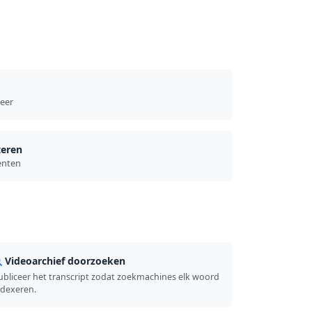
meer
teren
enten
Videoarchief doorzoeken
ubliceer het transcript zodat zoekmachines elk woord
ndexeren.