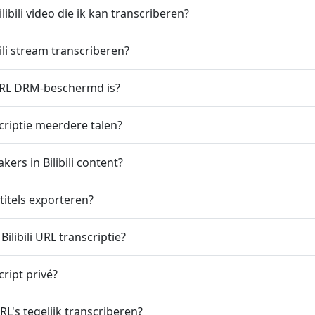
libili video die ik kan transcriberen?
bili stream transcriberen?
i URL DRM-beschermd is?
nscriptie meerdere talen?
kers in Bilibili content?
rtitels exporteren?
ilibili URL transcriptie?
script privé?
 URL's tegelijk transcriberen?