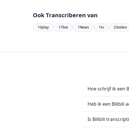
Ook Transcriberen van
10play
17live
1News
1tv
23video
Hoe schrijf ik een B
Heb ik een Bilibili
Is Bilibili transcript