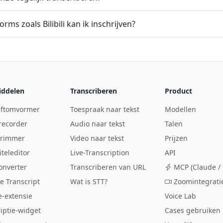
rms zoals Bilibili kan ik inschrijven?
ddelen
Transcriberen
Product
riftomvormer
Toespraak naar tekst
Modellen
recorder
Audio naar tekst
Talen
trimmer
Video naar tekst
Prijzen
teleditor
Live-Transcription
API
onverter
Transcriberen van URL
MCP (Claude / 
e Transcript
Wat is STT?
Zoomintegrati
-extensie
Voice Lab
iptie-widget
Cases gebruiken