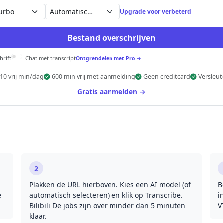
Automatisch detecteren
Upgrade voor verbeterd
Bestand overschrijven
hrift
Chat met transcript
Ontgrendelen met Pro →
10 vrij min/dag
600 min vrij met aanmelding
Geen creditcard
Versleut
Gratis aanmelden →
2
Plakken de URL hierboven. Kies een AI model (of
B
e
automatisch selecteren) en klik op Transcribe.
i
Bilibili De jobs zijn over minder dan 5 minuten
V
klaar.