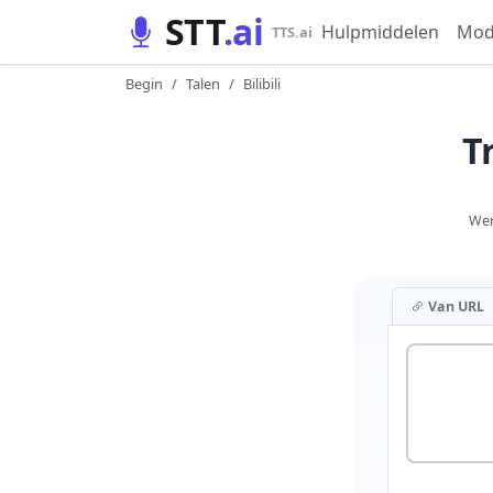
STT
.ai
Hulpmiddelen
Mod
TTS.ai
Begin
Talen
Bilibili
T
Wer
Van URL