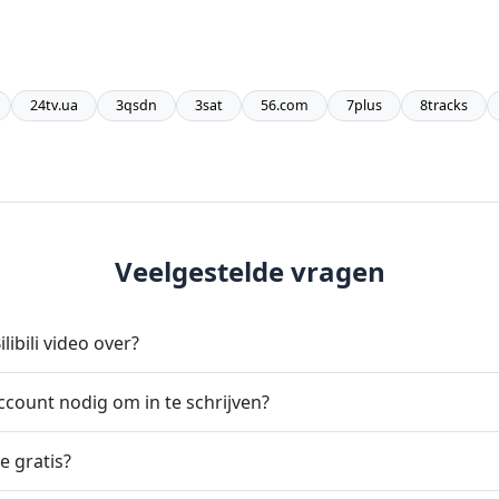
24tv.ua
3qsdn
3sat
56.com
7plus
8tracks
Veelgestelde vragen
ilibili video over?
 account nodig om in te schrijven?
ie gratis?