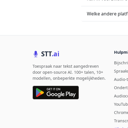
Welke andere platfo
STT
.ai
Hulpmi
Bijsch
Toespraak naar tekst aangedreven
Spraak
door open-source AI. 100+ talen, 10+
modellen, onbeperkte mogelijkheden.
Audio-
Onderti
Audioc
YouTub
Chrome
Transcr