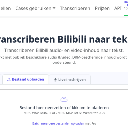
On
ellen
Cases gebruiken
Transcriberen
Prijzen
API
1
ranscriberen Bilibili naar tek
Transcriberen Bilibili audio- en video-inhoud naar tekst.
kt met publiek beschikbare audio & video. DRM-beschermde inhoud wordt 
ondersteund.
Bestand uploaden
Live inschrijven
Bestand hier neerzetten of klik om te bladeren
MP3, WAV, M4A, FLAC, MP4, MKV, MOV, WebM tot 2GB
Batch meerdere bestanden uploaden
met Pro