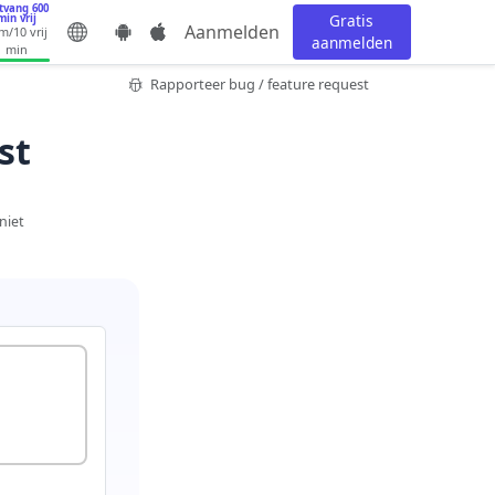
tvang 600
Gratis
min vrij
Aanmelden
0m
/10 vrij
aanmelden
min
Rapporteer bug / feature request
st
niet