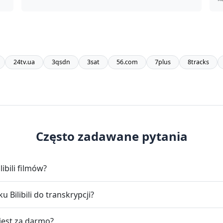
24tv.ua
3qsdn
3sat
56.com
7plus
8tracks
Często zadawane pytania
ibili filmów?
 Bilibili do transkrypcji?
i jest za darmo?