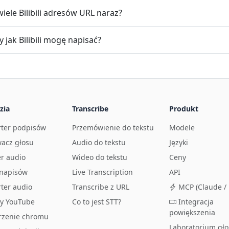
iele Bilibili adresów URL naraz?
y jak Bilibili mogę napisać?
zia
Transcribe
Produkt
ter podpisów
Przemówienie do tekstu
Modele
acz głosu
Audio do tekstu
Języki
r audio
Wideo do tekstu
Ceny
 napisów
Live Transcription
API
ter audio
Transcribe z URL
MCP (Claude / 
sy YouTube
Co to jest STT?
Integracja
powiększenia
rzenie chromu
Laboratorium gł