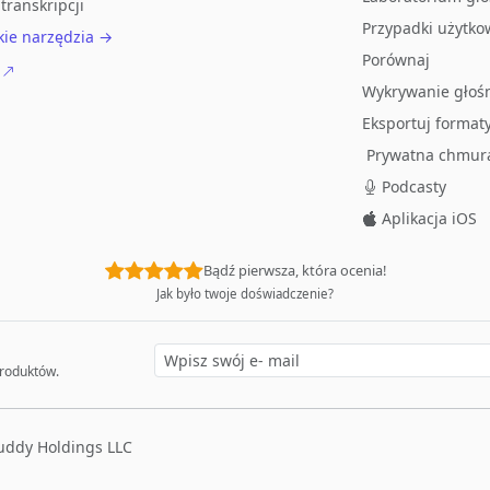
transkripcji
Przypadki użytko
kie narzędzia →
Porównaj
Wykrywanie głoś
Eksportuj format
Prywatna chmur
Podcasty
Aplikacja iOS
Bądź pierwsza, która ocenia!
Jak było twoje doświadczenie?
produktów.
ddy Holdings LLC