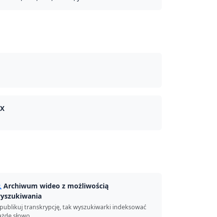
CX
Archiwum wideo z możliwością
yszukiwania
publikuj transkrypcję, tak wyszukiwarki indeksować
ażde słowo.