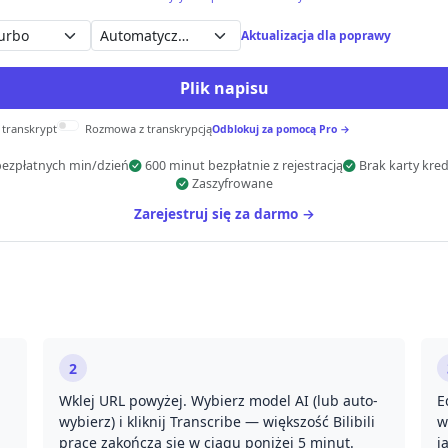
Automatyczne wykrywanie
Aktualizacja dla poprawy
Plik napisu
 transkrypt
Rozmowa z transkrypcją
Odblokuj za pomocą Pro →
bezpłatnych min/dzień
600 minut bezpłatnie z rejestracją
Brak karty kre
Zaszyfrowane
Zarejestruj się za darmo →
2
Wklej URL powyżej. Wybierz model AI (lub auto-
E
wybierz) i kliknij Transcribe — większość Bilibili
w
prace zakończą się w ciągu poniżej 5 minut.
j