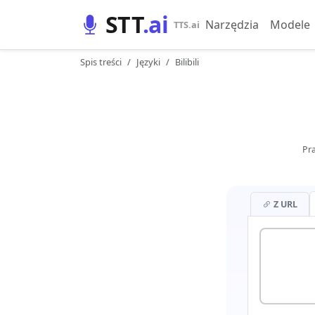
STT
.ai
Narzędzia
Modele
TTS.ai
Spis treści
Języki
Bilibili
Pr
Z URL