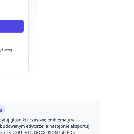
dytowej
3
dytuj głośniki i czasowe emblematy w
budowanym edytorze, a następnie eksportuj
ako TXT, SRT, VTT, DOCX, JSON lub PDF.