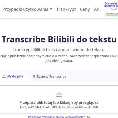
Dostanies
minut za 
Przypadki użytkowania
Trankrypt
Ceny
API
10m
/1
darmowa
Transcribe Bilibili do tekstu
Trankrypt Bilibili treści audio i wideo do tekstu.
acuje z publicznie dostępnym audio & wideo. Zawartość zabezpieczona DRM 
jest obsługiwana.
Wyślij plik
Życie w Transcribe
Przepuść plik tutaj lub kliknij aby przeglądać
MP3, WAV, M4A, FLAC, MP4, MKV, MOV, WebM — do 2GB
Pakietowe wysyłanie plików wielokrotnych
z Pro