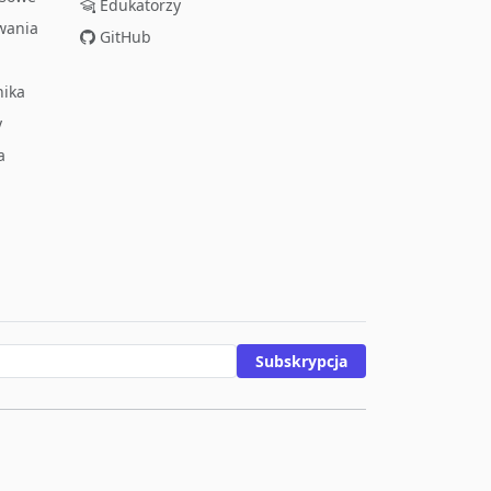
Edukatorzy
wania
GitHub
nika
y
a
Subskrypcja