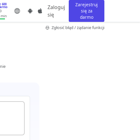
Zarejestruj
z 600
Zaloguj
darmo
się za
0
się
 min
darmo
Zgłosić błąd / żądanie funkcji
nie