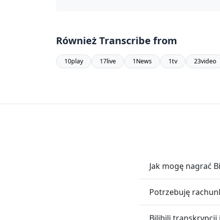
Również Transcribe from
10play
17live
1News
1tv
23video
Jak mogę nagrać Bil
Potrzebuję rachunku
Bilibili transkrypcj