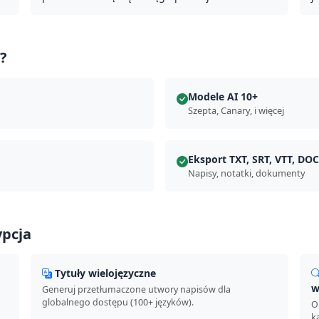
i?
Modele AI 10+
Szepta, Canary, i więcej
Eksport TXT, SRT, VTT, DO
Napisy, notatki, dokumenty
ypcja
Tytuły wielojęzyczne
w
Generuj przetłumaczone utwory napisów dla
globalnego dostępu (100+ języków).
O
k