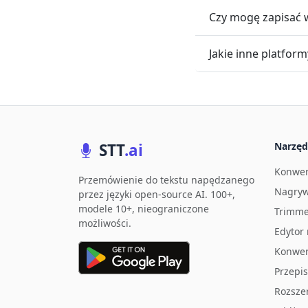
Czy mogę zapisać w
Jakie inne platform
STT
.ai
Narzęd
Konwer
Przemówienie do tekstu napędzanego
Nagryw
przez języki open-source AI. 100+,
modele 10+, nieograniczone
Trimme
możliwości.
Edytor
Konwer
Przepi
Rozsze