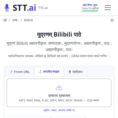
STT
.ai
600 मिनेट मुफ्त
TTS.ai
10m
/10 क्रीडा
गृहे
भाषाः
Bilibili
मुद्रणम् Bilibili पाठे
मुद्रणं Bilibili अद्यतनीकृतः सम्पादकः, मुद्रणयोग्यः, अद्यतनीकृतः, पाठः,
अद्यतनीकृतः, पाठः
सार्वजनिकतया उपलब्धः ऑडियो & व्हिडिओ सह कार्यम् । DRM-प्रदत्तं द्रव्यं समर्थं नास्ति ।
अपलोड फाइल
From URL
वार्तालापः
द्रष्टव्यं द्रष्टव्यम्
MP3, WAV, M4A, FLAC, MP4, MKV, MOV, WebM — 2GB सम्मतं
बहुविधः फाइलः अपलोड करोति
प्र