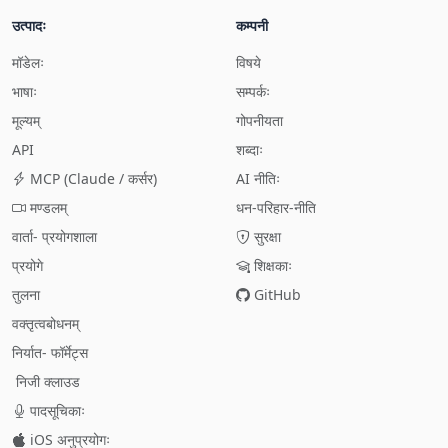
उत्पादः
कम्पनी
मॉडेलः
विषये
भाषाः
सम्पर्कः
मूल्यम्
गोपनीयता
API
शब्दाः
MCP (Claude / कर्सर)
AI नीतिः
मण्डलम्
धन-परिहार-नीति
वार्ता- प्रयोगशाला
सुरक्षा
प्रयोगे
शिक्षकाः
तुलना
GitHub
वक्तृत्वबोधनम्
निर्यात- फॉर्मेट्स
निजी क्लाउड
पादसूचिकाः
iOS अनुप्रयोगः