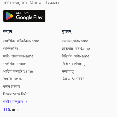
100+ भाषाः, 10+ मॉडेलः, अनन्तं शक्यता।
यन्त्रम्
मुद्रणम्
उपशीर्षक- परिवर्तकःName
वक्तव्यम् पाठेName
ध्वनिरेकॉर्डर
ऑडियोतः पाठेName
ध्वनि- सम्पादकःName
विडियोतः पाठेName
उपशीर्षक- संपादकः
लिखितं वार्तापत्रम्
ऑडियो कन्वर्टरName
सम्पादयतु
YouTube पर
किम् अस्ति STT?
क्रोम विस्तारः
लिप्यन्तरणस्य विजेट्
सर्वाणि यन्त्राणि →
TTS
.ai