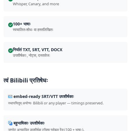
Whisper, Canary, and more
100+ भाषाः
स्वचालित-शोधः वा हस्तलिखितः
निर्यातं TXT, SRT, VTT, DOCX
उपशीर्षकाः, नोट्स, दस्तावेजः
त्वं Bilibili प्रतिषेधः
embed-ready SRT/VTT उपशीर्षकाः
स्थापयितुम् अयोग्यः Bilibili or any player — timings preserved.
बहुभाषिकाः उपशीर्षकाः
जनरेट् अनुवादित उपशीर्षक ट्रैक्स ग्लोबल रेंज (100 + भाषाः).