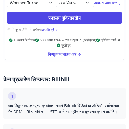
स्वचालित-पठनं
उन्नतस्य उन्नतीकरणम्
फाइलम् मुद्रितवतीय
गूगल प्ले
वार्तालापः
अनलॉक प्रो →
10 मुक्तं मि/दिनम्
600 min free with signup (अङ्गीकृत्य)
क्रेडिट कार्डः न
गुप्तीकृतः
निःशुल्कम् साइन अप →
केन प्रकारेण लिप्यन्तरः Bilibili
1
पाद-लिङ्कं आपः कम्प्युटर-प्रयोक्ता-नामने Bilibili विडियो वा ऑडियो. सार्वजनिक,
गैर-DRM URLs अपि च — STT.ai ने सामग्रीन् तव दुरुस्तम् प्राप्तं करोति।