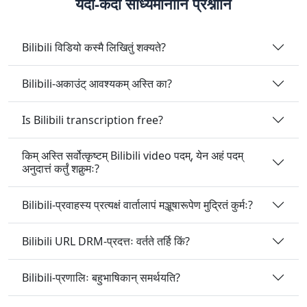
यदा-कदा सोध्यमानानि प्रश्नानि
Bilibili विडियो कस्मै लिखितुं शक्यते?
Bilibili-अकाउंट् आवश्यकम् अस्ति का?
Is Bilibili transcription free?
किम् अस्ति सर्वोत्कृष्टम् Bilibili video पदम्, येन अहं पदम्
अनुदात्तं कर्तुं शक्नुमः?
Bilibili-प्रवाहस्य प्रत्यक्षं वार्तालापं मञ्जूषारूपेण मुद्रितं कुर्मः?
Bilibili URL DRM-प्रदत्तः वर्तते तर्हि किं?
Bilibili-प्रणालिः बहुभाषिकान् समर्थयति?