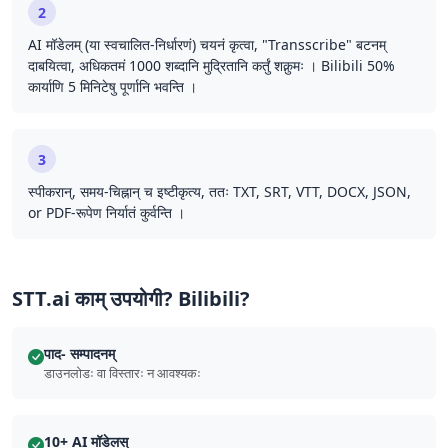
2
AI मॉडेलम् (या स्वचालित-निर्धारणं) चयनं कृत्वा, "Transscribe" बटनम्
दाबयित्वा, अधिकतमं 1000 शब्दानि मुद्रितानि कर्तुं शक्नुमः । Bilibili 50%
कार्याणि 5 मिनिटेषु पूर्णानि भवन्ति ।
3
स्पीकरान्, समय-चिह्नान् च इष्टीकृत्य, ततः TXT, SRT, VTT, DOCX, JSON,
or PDF-रूपेण निर्यातं कुर्वन्ति ।
STT.ai काम् उपयोगी? Bilibili?
पाद- सम्पादनम्
डाउनलोडः वा विस्तारः न आवश्यकः
10+ AI मॉडेलस्