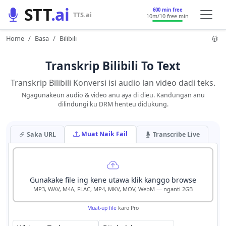
STT
.ai
600 min free
TTS.ai
10m
/10 free min
Home
Basa
Bilibili
Transkrip Bilibili To Text
Transkrip Bilibili Konversi isi audio lan video dadi teks.
Ngagunakeun audio & video anu aya di dieu. Kandungan anu
dilindungi ku DRM henteu didukung.
Muat Naik Fail
Saka URL
Transcribe Live
Gunakake file ing kene utawa klik kanggo browse
MP3, WAV, M4A, FLAC, MP4, MKV, MOV, WebM — nganti 2GB
Muat-up file
karo Pro