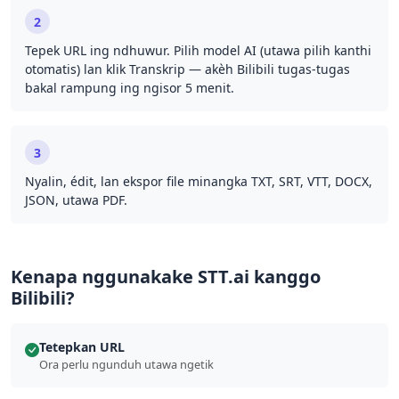
2
Tepek URL ing ndhuwur. Pilih model AI (utawa pilih kanthi
otomatis) lan klik Transkrip — akèh Bilibili tugas-tugas
bakal rampung ing ngisor 5 menit.
3
Nyalin, édit, lan ekspor file minangka TXT, SRT, VTT, DOCX,
JSON, utawa PDF.
Kenapa nggunakake STT.ai kanggo
Bilibili?
Tetepkan URL
Ora perlu ngunduh utawa ngetik