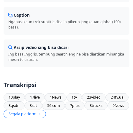
Caption
Ngahasilkeun trek subtitle disalin pikeun jangkauan global (100+
basa).
Arsip video sing bisa dicari
Ing basa Inggris, tembung search engine bisa diartikan minangka
mesin telusuran.
Transkripsi
10play
17live
1News
1tv
23video
24tv.ua
3qsdn
3sat
56.com
7plus
8tracks
9News
Segala platform →