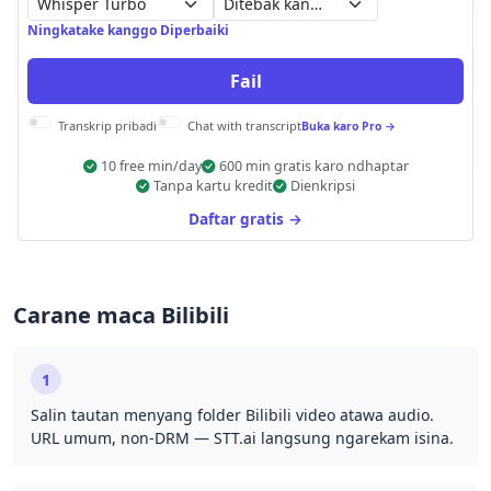
Ditebak kanthi otomatis
Ningkatake kanggo Diperbaiki
Fail
Transkrip pribadi
Chat with transcript
Buka karo Pro →
10 free min/day
600 min gratis karo ndhaptar
Tanpa kartu kredit
Dienkripsi
Daftar gratis →
Carane maca Bilibili
1
Salin tautan menyang folder Bilibili video atawa audio.
URL umum, non-DRM — STT.ai langsung ngarekam isina.