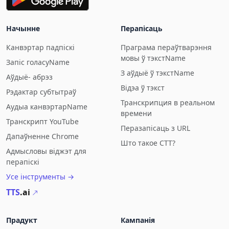
Начынне
Перапісаць
Канвэртар падпіскі
Праграма пераўтварэння
мовы ў тэкстName
Запіс голасуName
З аўдыё ў тэкстName
Аўдыё- абрэз
Відэа ў тэкст
Рэдактар субтытраў
Транскрипция в реальном
Аудыа канвэртарName
времени
Транскрипт YouTube
Перазапісаць з URL
Дапаўненне Chrome
Што такое СТТ?
Адмысловы віджэт для
перапіскі
Усе інструменты →
TTS
.ai
Прадукт
Кампанія