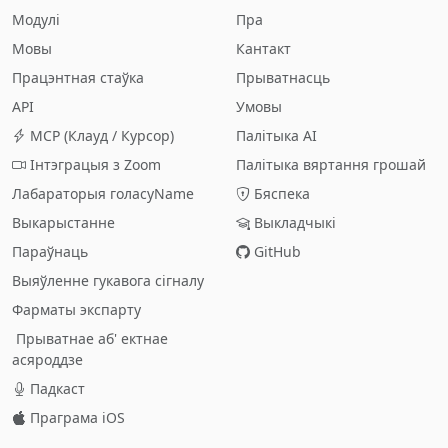
Модулі
Пра
Мовы
Кантакт
Працэнтная стаўка
Прыватнасць
API
Умовы
МCP (Клауд / Курсор)
Палітыка AI
Інтэграцыя з Zoom
Палітыка вяртання грошай
Лабараторыя голасуName
Бяспека
Выкарыстанне
Выкладчыкі
Параўнаць
GitHub
Выяўленне гукавога сігналу
Фарматы экспарту
Прыватнае аб' ектнае
асяроддзе
Падкаст
Праграма iOS