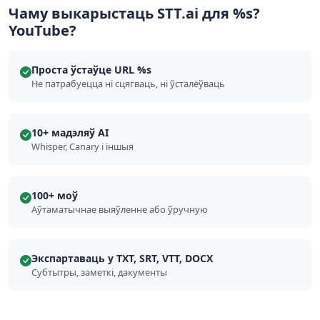
Чаму выкарыстаць STT.ai для %s?
YouTube?
Проста ўстаўце URL %s
Не патрабуецца ні сцягваць, ні ўсталёўваць
10+ мадэляў AI
Whisper, Canary і іншыя
100+ моў
Аўтаматычнае выяўленне або ўручную
Экспартаваць у TXT, SRT, VTT, DOCX
Субтытры, заметкі, дакументы