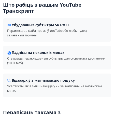
Што рабіць з вашым YouTube
Транскрипт
Убудаваныя субтытры SRT/VTT
Перамясціць файл прама ў YouTubeабо любы гулец —
захаваныя тэрміны.
Падпісы на некалькіх мовах
Стварыць перакладзеныя субтытры для сусветнага дасягнення
(100+ моў).
Відэаархіў з магчымасцю пошуку
Усе тэксты, якія змяшчаюцца ў кнізе, напісаны на англійскай
мове.
Перапісаць таксама з