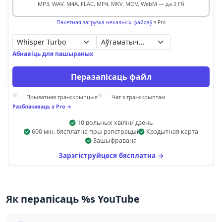
MP3, WAV, M4A, FLAC, MP4, MKV, MOV, WebM — да 2 Гб
Пакетная загрузка некалькіх файлаў
з Pro
Аўтаматычнае выяўленне
Абнавіць для пашыраных
Перазапісаць файл
Прыватная транскрыпцыя
Чат з транскрыптам
Разблакаваць з Pro →
10 вольных хвілін/ дзень
600 мін. бясплатна пры рэгістрацыі
Крэдытная карта
Зашыфравана
Зарэгіструйцеся бясплатна →
Як перапісаць %s YouTube