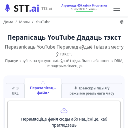
STT
.ai
Атрымаць 600 хвілін бясплатна
TTS.ai
10m
/10 % 1 хвілін
Дома
Мовы
YouTube
Перапісаць YouTube Дадаць тэкст
Перазапісаць YouTube Пераклад аўдыё і відэа зместу
ў тэкст.
Працуе з публічна даступнымі аўдыё і відэа. Змест, абаронены DRM,
не падтрымліваецца.
Перазапісаць
З
Транскрыпцыя ў
файл?
URL
рэжыме рэальнага часу
Перамясціце файл сюды або націсніце, каб
прагледзець