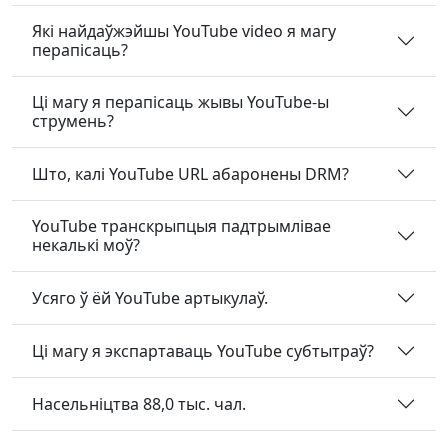
Які найдаўжэйшы YouTube video я магу
перапісаць?
Ці магу я перапісаць жывы YouTube-ы
струмень?
Што, калі YouTube URL абаронены DRM?
YouTube транскрыпцыя падтрымлівае
некалькі моў?
Усяго ў ёй YouTube артыкулаў.
Ці магу я экспартаваць YouTube субтытраў?
Насельніцтва 88,0 тыс. чал.