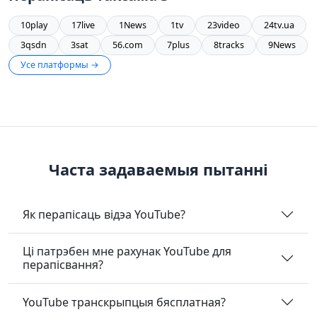
10play
17live
1News
1tv
23video
24tv.ua
3qsdn
3sat
56.com
7plus
8tracks
9News
Усе платформы →
Часта задаваемыя пытанні
Як перапісаць відэа YouTube?
Ці патрэбен мне рахунак YouTube для
перапісвання?
YouTube транскрыпцыя бясплатная?