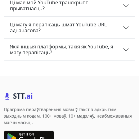
Ці мае мой YouTube транскрыпт
прыватнасць?
Ці магу я перапісаць шмат YouTube URL
адначасова?
Якія іншыя платформы, такія як YouTube, я
магу перапісаць?
STT
.ai
Праграма пераўтварэньня мовы ў тэкст з адкрытым
зыходным кодам. 100+ моваў, 10+ мадэляў, неабмежаваныя
магчымасьці.