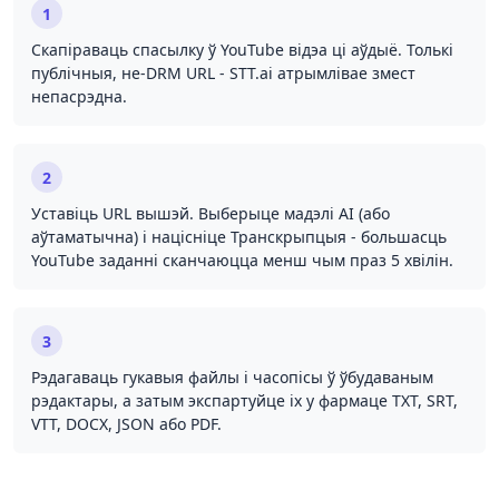
1
Скапіраваць спасылку ў YouTube відэа ці аўдыё. Толькі
публічныя, не-DRM URL - STT.ai атрымлівае змест
непасрэдна.
2
Уставіць URL вышэй. Выберыце мадэлі AI (або
аўтаматычна) і націсніце Транскрыпцыя - большасць
YouTube заданні сканчаюцца менш чым праз 5 хвілін.
3
Рэдагаваць гукавыя файлы і часопісы ў ўбудаваным
рэдактары, а затым экспартуйце іх у фармаце TXT, SRT,
VTT, DOCX, JSON або PDF.