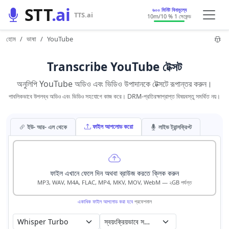
STT
.ai
৬০০ মিনিট বিনামূল্যে
TTS.ai
10m
/10 % 1 সেকেন্ড
হোম
ভাষা
YouTube
Transcribe YouTube টেক্সট
অনুলিপি YouTube অডিও এবং ভিডিও উপাদানকে টেক্সটে রূপান্তর করুন।
পাবলিকভাবে উপলব্ধ অডিও এবং ভিডিও সহযোগে কাজ করে। DRM-প্রতিরক্ষাপ্রাপ্ত বিষয়বস্তু সমর্থিত নয়।
ফাইল আপলোড করো
ইউ- আর- এল থেকে
লাইভ ট্রান্সক্রিপ্ট
ফাইল এখানে ফেলে দিন অথবা ব্রাউজ করতে ক্লিক করুন
MP3, WAV, M4A, FLAC, MP4, MKV, MOV, WebM — ২GB পর্যন্ত
একাধিক ফাইল আপলোড করা হবে
প্রফেশনাল
স্বয়ংক্রিয়ভাবে সনাক্তকরণ