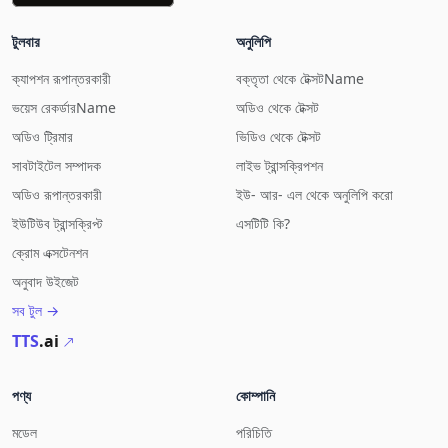
টুলবার
অনুলিপি
ক্যাপশন রূপান্তরকারী
বক্তৃতা থেকে টেক্সটName
ভয়েস রেকর্ডারName
অডিও থেকে টেক্সট
অডিও ট্রিমার
ভিডিও থেকে টেক্সট
সাবটাইটেল সম্পাদক
লাইভ ট্রান্সক্রিপশন
অডিও রূপান্তরকারী
ইউ- আর- এল থেকে অনুলিপি করো
ইউটিউব ট্রান্সক্রিপ্ট
এসটিটি কি?
ক্রোম এক্সটেনশন
অনুবাদ উইজেট
সব টুল →
TTS
.ai
পণ্য
কোম্পানি
মডেল
পরিচিতি