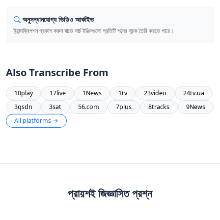
অনুসন্ধানযোগ্য ভিডিও আর্কাইভ
ট্রান্সক্রিপশন প্রকাশ করুন যাতে সার্চ ইঞ্জিনগুলো প্রতিটি শব্দের সূচক তৈরি করতে পারে।
Also Transcribe From
10play
17live
1News
1tv
23video
24tv.ua
3qsdn
3sat
56.com
7plus
8tracks
9News
All platforms →
প্রায়শই জিজ্ঞাসিত প্রশ্ন