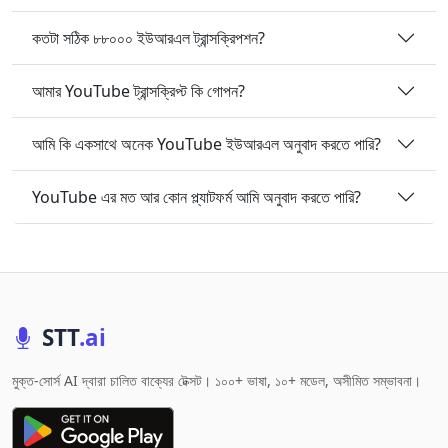
কতটা সঠিক ৮৮০০০ ইউআরএল ট্রান্সক্রিপশন?
আমার YouTube ট্রান্সক্রিপ্ট কি গোপন?
আমি কি একসাথে অনেক YouTube ইউআরএল অনুবাদ করতে পারি?
YouTube এর মত আর কোন প্ল্যাটফর্ম আমি অনুবাদ করতে পারি?
STT
.ai
মুক্ত-সোর্স AI দ্বারা চালিত বাক্যের টেক্সট। ১০০+ ভাষা, ১০+ মডেল, অসীমিত সম্ভাবনা।