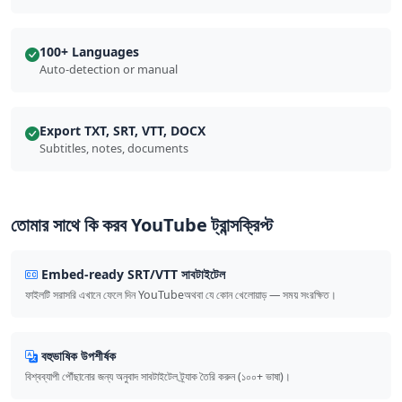
100+ Languages
Auto-detection or manual
Export TXT, SRT, VTT, DOCX
Subtitles, notes, documents
তোমার সাথে কি করব YouTube ট্রান্সক্রিপ্ট
Embed-ready SRT/VTT সাবটাইটেল
ফাইলটি সরাসরি এখানে ফেলে দিন YouTubeঅথবা যে কোন খেলোয়াড় — সময় সংরক্ষিত।
বহুভাষিক উপশীর্ষক
বিশ্বব্যাপী পৌঁছানোর জন্য অনুবাদ সাবটাইটেল ট্র্যাক তৈরি করুন (১০০+ ভাষা)।