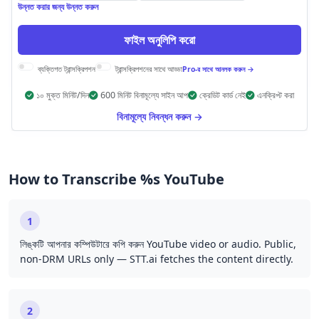
উন্নত করার জন্য উন্নত করুন
ফাইল অনুলিপি করো
ব্যক্তিগত ট্রান্সক্রিপশন
ট্রান্সক্রিপশনের সাথে আড্ডা
Pro-র সাথে আনলক করুন →
১০ মুক্ত মিনিট/দিন
600 মিনিট বিনামূল্যে সাইন আপ
ক্রেডিট কার্ড নেই
এনক্রিপ্ট করা
বিনামূল্যে নিবন্ধন করুন →
How to Transcribe %s YouTube
1
লিঙ্কটি আপনার কম্পিউটারে কপি করুন YouTube video or audio. Public,
non-DRM URLs only — STT.ai fetches the content directly.
2