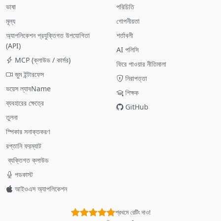
ভাষা
পরিচিতি
মূল্য
গোপনীয়তা
অ্যাপলিকেশন প্রযুক্তিগত উপযোগিতা
শর্তাবলী
(API)
AI পলিসি
MCP (ক্লাউড / কার্সর)
ফিরে পাওয়ার নীতিমালা
জুম ইন্টারফেস
নিরাপত্তা
ভয়েস ল্যাবName
শিক্ষক
ব্যবহারের ক্ষেত্রে
GitHub
তুলনা
স্পিকার সনাক্তকরণ
রপ্তানি ফরম্যাট
ব্যক্তিগত ক্লাউড
পডকাস্ট
আইওএস অ্যাপলিকেশন
প্রথমে রেটিং দাও!