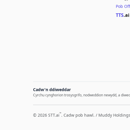
Pob Of
TTS
.ai
Cadw'n ddiweddar
Cyrchu cynghorion trosysgrifo, nodweddion newydd, a diwe
™
© 2026 STT.ai
. Cadw pob hawl. /
Muddy Holdings