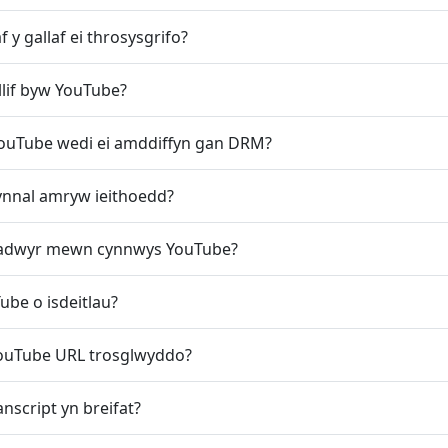
f y gallaf ei throsysgrifo?
 llif byw YouTube?
YouTube wedi ei amddiffyn gan DRM?
ynnal amryw ieithoedd?
aradwyr mewn cynnwys YouTube?
Tube o isdeitlau?
ouTube URL trosglwyddo?
nscript yn breifat?