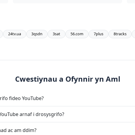
24tv.ua
3qsdn
3sat
56.com
7plus
8tracks
Cwestiynau a Ofynnir yn Aml
grifo fideo YouTube?
 YouTube arnaf i drosysgrifo?
had ac am ddim?