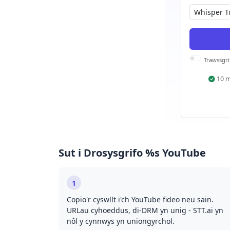
Trawssgri
10 
Sut i Drosysgrifo %s YouTube
1
Copïo'r cyswllt i'ch YouTube fideo neu sain.
URLau cyhoeddus, di-DRM yn unig - STT.ai yn
nôl y cynnwys yn uniongyrchol.