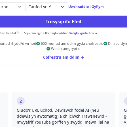
Canfod yn Ymysgogol
Uwchraddio i Gyflym
Trosysgrifo Ffeil
fiad Preifat
Sgwrsio gyda throsglwyddiad
Datgloi gyda Pro →
munud rhydd/diwrnod
600 munud am ddim gyda chofrestru
Dim cerdyn
Wedi' i amgryptio
Cofrestru am ddim →
2
Gludo'r URL uchod. Dewiswch fodel AI (neu
G
ddewis yn awtomatig) a chliciwch Trawsnewid -
g
mwyafrif YouTube gorffen y swyddi mewn llai na
V