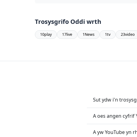
Trosysgrifo Oddi wrth
10play
17live
1News
1tv
23video
Sut ydw i'n trosys
A oes angen cyfrif
A yw YouTube yn r