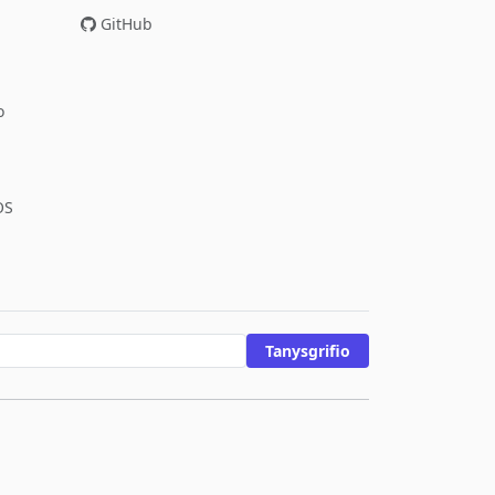
GitHub
o
OS
Tanysgrifio