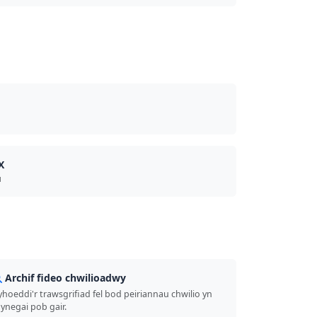
X
u
Archif fideo chwilioadwy
yhoeddi'r trawsgrifiad fel bod peiriannau chwilio yn
ynegai pob gair.