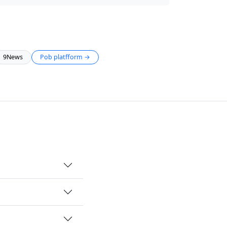
9News
Pob platfform →