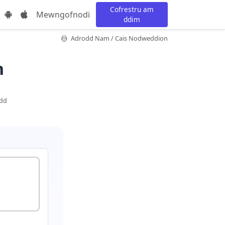
Cofrestru am
Mewngofnodi
ddim
Adrodd Nam / Cais Nodweddion
n
ydd