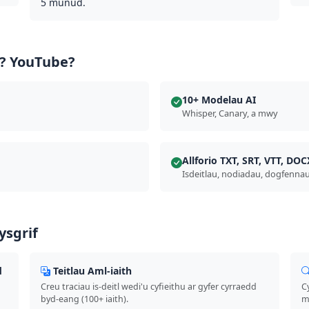
5 munud.
s? YouTube?
10+ Modelau AI
Whisper, Canary, a mwy
Allforio TXT, SRT, VTT, DOC
Isdeitlau, nodiadau, dogfenna
ysgrif
d
Teitlau Aml-iaith
Creu traciau is-deitl wedi'u cyfieithu ar gyfer cyrraedd
C
byd-eang (100+ iaith).
m