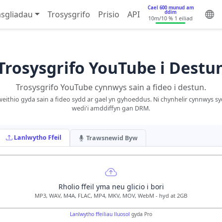
Cael 600 munud am
ddim
sgliadau
Trosysgrifo
Prisio
API
10m
/10 % 1 eiliad
Trosysgrifo YouTube i Destu
Trosysgrifo YouTube cynnwys sain a fideo i destun.
eithio gyda sain a fideo sydd ar gael yn gyhoeddus. Ni chynhelir cynnwys s
wedi'i amddiffyn gan DRM.
Lanlwytho Ffeil
Trawsnewid Byw
Rholio ffeil yma neu glicio i bori
MP3, WAV, M4A, FLAC, MP4, MKV, MOV, WebM - hyd at 2GB
Lanlwytho ffeiliau lluosol
gyda Pro