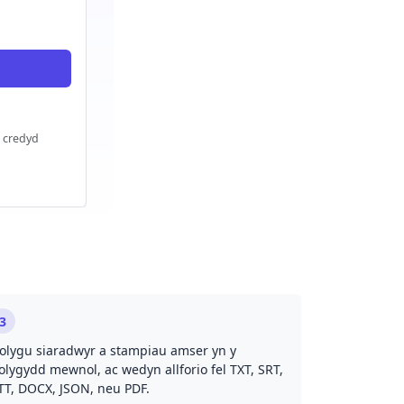
 credyd
3
olygu siaradwyr a stampiau amser yn y
olygydd mewnol, ac wedyn allforio fel TXT, SRT,
TT, DOCX, JSON, neu PDF.