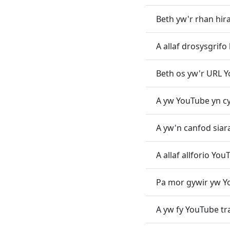
Beth yw'r rhan hira
A allaf drosysgrifo
Beth os yw'r URL 
A yw YouTube yn c
A yw'n canfod si
A allaf allforio You
Pa mor gywir yw Y
A yw fy YouTube tra