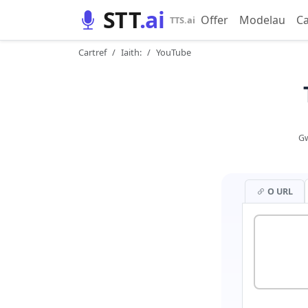
STT
.ai
Offer
Modelau
Ca
TTS.ai
Cartref
Iaith:
YouTube
Gw
O URL