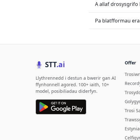
A allaf drosysgrif
Pa blatfformau erai
STT
.ai
Offer
Trosiwr
Llythrennedd i destun a bwerir gan AI
Record
ffynhonnell agored. 100+ iaith, 10+
model, posibiliadau diderfyn.
Trosyd
Golygyd
Trosi S
Trawss
Estyni
Celfigy