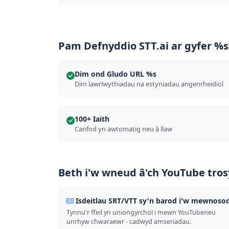
Pam Defnyddio STT.ai ar gyfer %
Dim ond Gludo URL %s
Dim lawrlwythiadau na estyniadau angenrheidiol
100+ Iaith
Canfod yn awtomatig neu â llaw
Beth i'w wneud â'ch YouTube tros
Isdeitlau SRT/VTT sy'n barod i'w mewnoso
Tynnu'r ffeil yn uniongyrchol i mewn YouTubeneu
unrhyw chwaraewr - cadwyd amseriadau.