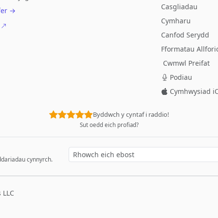
Casgliadau
fer →
Cymharu
Canfod Serydd
Fformatau Allfori
Cwmwl Preifat
Podiau
Cymhwysiad i
Byddwch y cyntaf i raddio!
Sut oedd eich profiad?
ddariadau cynnyrch.
 LLC