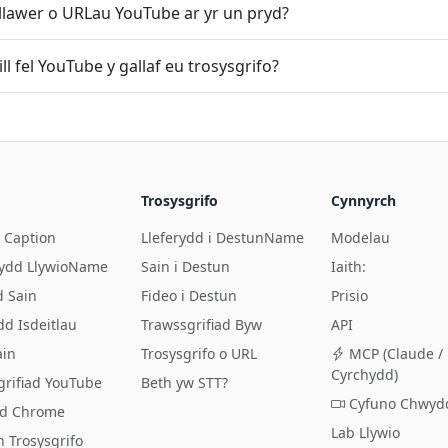
o llawer o URLau YouTube ar yr un pryd?
ll fel YouTube y gallaf eu trosysgrifo?
Trosysgrifo
Cynnyrch
 Caption
Lleferydd i DestunName
Modelau
ydd LlywioName
Sain i Destun
Iaith:
d Sain
Fideo i Destun
Prisio
d Isdeitlau
Trawssgrifiad Byw
API
ain
Trosysgrifo o URL
MCP (Claude /
Cyrchydd)
grifiad YouTube
Beth yw STT?
Cyfuno Chwyd
ad Chrome
Lab Llywio
n Trosysgrifo