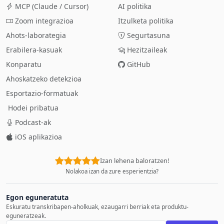
MCP (Claude / Cursor)
AI politika
Zoom integrazioa
Itzulketa politika
Ahots-laborategia
Segurtasuna
Erabilera-kasuak
Hezitzaileak
Konparatu
GitHub
Ahoskatzeko detekzioa
Esportazio-formatuak
Hodei pribatua
Podcast-ak
iOS aplikazioa
Izan lehena baloratzen!
Nolakoa izan da zure esperientzia?
Egon eguneratuta
Eskuratu transkribapen-aholkuak, ezaugarri berriak eta produktu-
eguneratzeak.