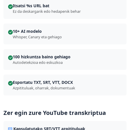
Itsatsi %s URL bat
Ez da deskargarik edo hedapenik behar
10+ AI modelo
Whisper, Canary eta gehiago
100 hizkuntza baino gehiago
Autodetekzioa edo eskuzkoa
Esportatu TXT, SRT, VTT, DOCX
Azpitituluak, oharrak, dokumentuak
Zer egin zure YouTube transkriptua
Kapsulatutako SRT/VTT azpitituluak