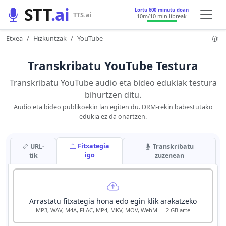
STT
.ai
Lortu 600 minutu doan
TTS.ai
10m
/10 min libreak
Etxea
Hizkuntzak
YouTube
Transkribatu YouTube Testura
Transkribatu YouTube audio eta bideo edukiak testura
bihurtzen ditu.
Audio eta bideo publikoekin lan egiten du. DRM-rekin babestutako
edukia ez da onartzen.
Fitxategia
URL-
Transkribatu
igo
tik
zuzenean
Arrastatu fitxategia hona edo egin klik arakatzeko
MP3, WAV, M4A, FLAC, MP4, MKV, MOV, WebM — 2 GB arte