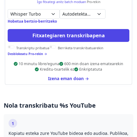
Igo fitxategi anitz batch moduan
Pro-rekin
Autodetektatu
Hobetua bertsio-berritzeko
Fitxategiaren transkribapena
Transkriptu pribatua
Berriketa transkribatuarekin
Desblokeatu Pro-rekin →
10 minutu libre/eguna
600 min doan izena ematearekin
Kreditu-txartelik ez
Enkriptatuta
Izena eman doan →
Nola transkribatu %s YouTube
1
Kopiatu esteka zure YouTube bideoa edo audioa. Publikoa,