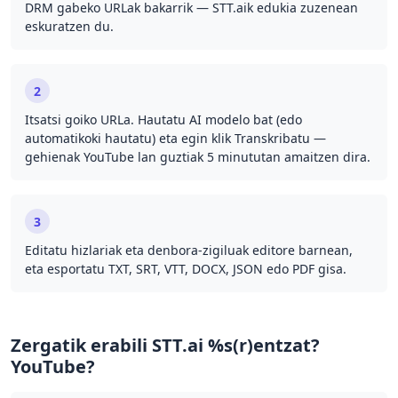
DRM gabeko URLak bakarrik — STT.aik edukia zuzenean
eskuratzen du.
2
Itsatsi goiko URLa. Hautatu AI modelo bat (edo
automatikoki hautatu) eta egin klik Transkribatu —
gehienak YouTube lan guztiak 5 minututan amaitzen dira.
3
Editatu hizlariak eta denbora-zigiluak editore barnean,
eta esportatu TXT, SRT, VTT, DOCX, JSON edo PDF gisa.
Zergatik erabili STT.ai %s(r)entzat?
YouTube?