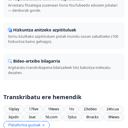
Arrastatu fitxategia zuzenean hona YouTubeedo edozein jokalari
— denborak gorde.
Hizkuntza anitzeko azpitituluak
Sortu itzulitako azpitituluen pistak mundu osoan zabaltzeko (100
hizkuntza baino gehiago).
Bideo-artxibo bilagarria
Argitaratu transkribapena bilatzaileek hitz bakoitza indexatu
dezaten.
Transkribatu ere hemendik
10play
17live
1News
1tv
23video
24tv.ua
3qsdn
3sat
56.com
7plus
8tracks
9News
Plataforma guztiak →