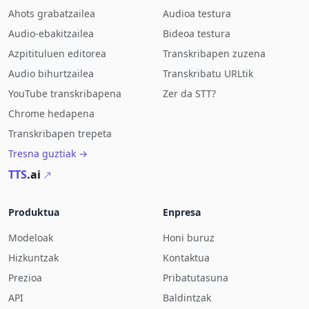
Ahots grabatzailea
Audioa testura
Audio-ebakitzailea
Bideoa testura
Azpitituluen editorea
Transkribapen zuzena
Audio bihurtzailea
Transkribatu URLtik
YouTube transkribapena
Zer da STT?
Chrome hedapena
Transkribapen trepeta
Tresna guztiak →
TTS
.ai
Produktua
Enpresa
Modeloak
Honi buruz
Hizkuntzak
Kontaktua
Prezioa
Pribatutasuna
API
Baldintzak