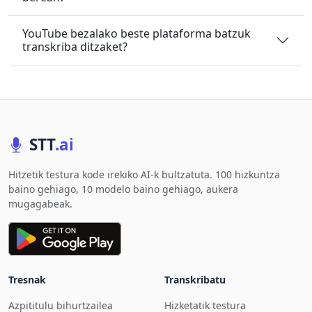
YouTube bezalako beste plataforma batzuk
transkriba ditzaket?
STT
.ai
Hitzetik testura kode irekiko AI-k bultzatuta. 100 hizkuntza
baino gehiago, 10 modelo baino gehiago, aukera
mugagabeak.
Tresnak
Transkribatu
Azpititulu bihurtzailea
Hizketatik testura