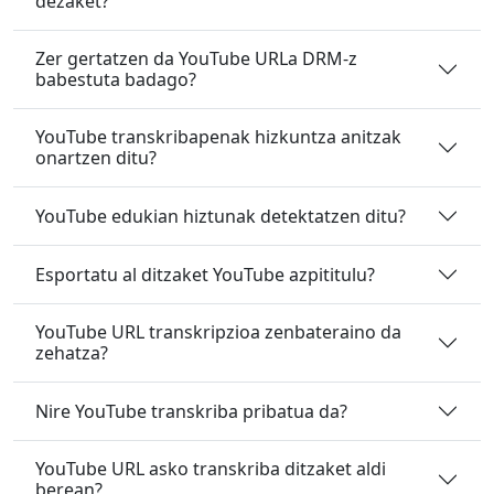
dezaket?
Zer gertatzen da YouTube URLa DRM-z
babestuta badago?
YouTube transkribapenak hizkuntza anitzak
onartzen ditu?
YouTube edukian hiztunak detektatzen ditu?
Esportatu al ditzaket YouTube azpititulu?
YouTube URL transkripzioa zenbateraino da
zehatza?
Nire YouTube transkriba pribatua da?
YouTube URL asko transkriba ditzaket aldi
berean?