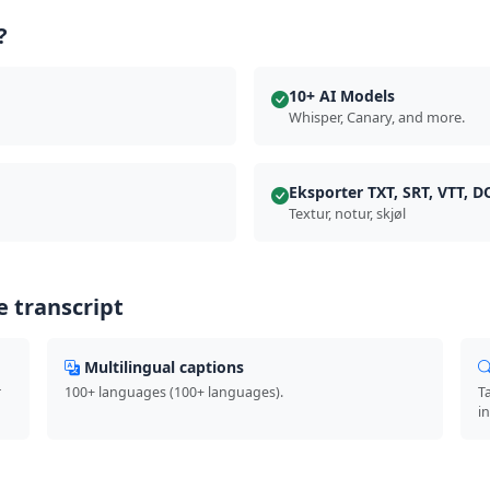
?
10+ AI Models
Whisper, Canary, and more.
Eksporter TXT, SRT, VTT, 
Textur, notur, skjøl
e transcript
Multilingual captions
r
100+ languages (100+ languages).
T
i