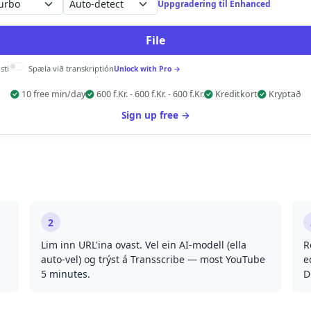
Auto-detect
Uppgradering til Enhanced
File
sti
Spæla við transkriptión
Unlock with Pro →
10 free min/day
600 f.Kr. - 600 f.Kr. - 600 f.Kr.
Kreditkort
Kryptað
Sign up free →
2
Lim inn URL'ina ovast. Vel ein AI-modell (ella
R
auto-vel) og trýst á Transscribe — most YouTube
e
5 minutes.
D