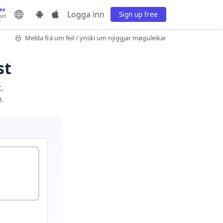
ree
Logga inn
Sign up free
min
Melda frá um feil / ynski um nýggjar møguleikar
st
.
ð.