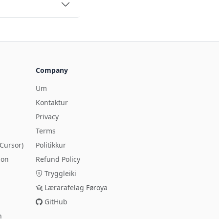
Company
Um
Kontaktur
Privacy
Terms
Cursor)
Politikkur
ion
Refund Policy
Tryggleiki
Lærarafelag Føroya
GitHub
n