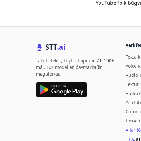
YouTube fólk búgva
STT
.ai
Verkfør
Texta-k
Tala til tekst, knýtt at opnum AI. 100+
Voice 
mál, 10+ modeller, óavmarkaðir
møguleikar.
Audio 
Textur
Audio 
YouTub
Chrome
Umseti
Allar t
TTS
.ai