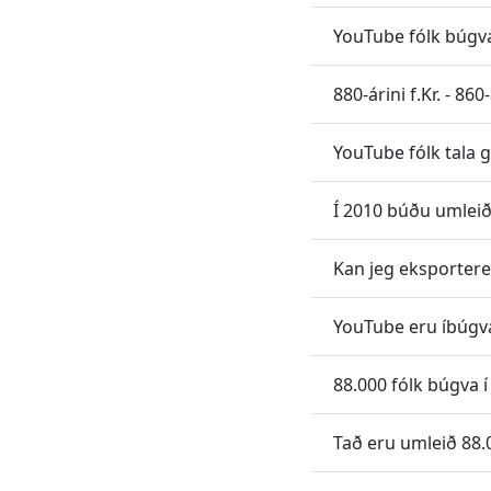
YouTube fólk búgv
880-árini f.Kr. - 860-
YouTube fólk tala g
Í 2010 búðu umleið
Kan jeg eksporter
YouTube eru íbúgv
88.000 fólk búgva 
Tað eru umleið 88.