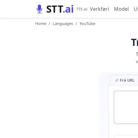
STT
.ai
Verkføri
Model
U
TTS.ai
Home
Languages
YouTube
T
V
Frá URL