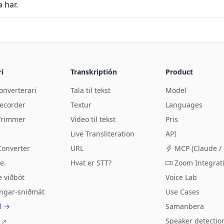
 har.
i
Transkriptión
Product
onverterari
Tala til tekst
Model
Recorder
Textur
Languages
Trimmer
Video til tekst
Pris
Live Transliteration
API
Converter
URL
MCP (Claude / 
e.
Hvat er STT?
Zoom Integrat
 viðbót
Voice Lab
ngar-sniðmát
Use Cases
ól →
Samanbera
Speaker detectio