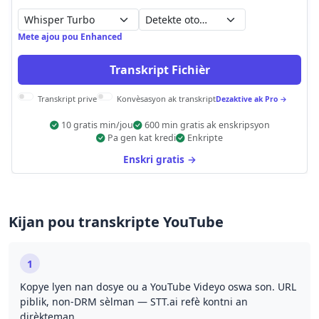
Detekte otomatikman
Mete ajou pou Enhanced
Transkript Fichièr
Transkript prive
Konvèsasyon ak transkript
Dezaktive ak Pro →
10 gratis min/jou
600 min gratis ak enskripsyon
Pa gen kat kredi
Enkripte
Enskri gratis →
Kijan pou transkripte YouTube
1
Kopye lyen nan dosye ou a YouTube Videyo oswa son. URL
piblik, non-DRM sèlman — STT.ai refè kontni an
dirèkteman.