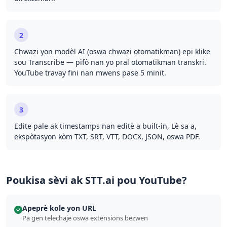
2
Chwazi yon modèl AI (oswa chwazi otomatikman) epi klike
sou Transcribe — pifò nan yo pral otomatikman transkri.
YouTube travay fini nan mwens pase 5 minit.
3
Edite pale ak timestamps nan editè a built-in, Lè sa a,
ekspòtasyon kòm TXT, SRT, VTT, DOCX, JSON, oswa PDF.
Poukisa sèvi ak STT.ai pou YouTube?
Apeprè kole yon URL
Pa gen telechaje oswa extensions bezwen