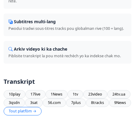
rete.
Subtitres multi-lang
Pwodui tradwi sous-titres tracks pou globalman rive (100 + lang).
Arkiv videyo ki ka chache
Piblisite transkript la pou motè rechèch yo ka indekse chak mo.
Transkript
10play
17live
1News
1tv
23video
24tv.ua
3qsdn
3sat
56.com
7plus
8tracks
9News
Tout platfòm →