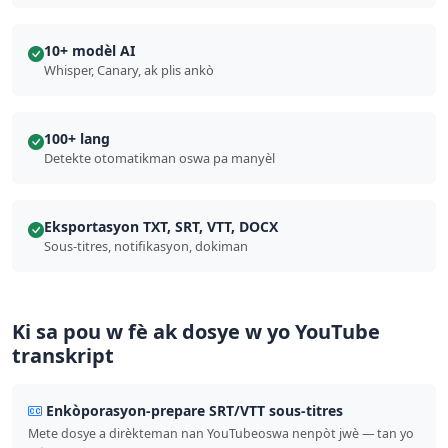
10+ modèl AI
Whisper, Canary, ak plis ankò
100+ lang
Detekte otomatikman oswa pa manyèl
Eksportasyon TXT, SRT, VTT, DOCX
Sous-titres, notifikasyon, dokiman
Ki sa pou w fè ak dosye w yo YouTube
transkript
Enkòporasyon-prepare SRT/VTT sous-titres
Mete dosye a dirèkteman nan YouTubeoswa nenpòt jwè — tan yo