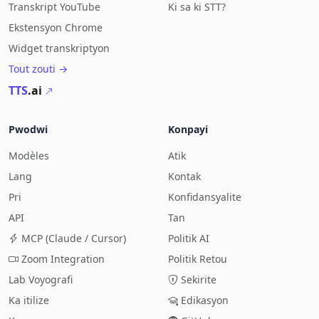
Transkript YouTube
Ki sa ki STT?
Ekstensyon Chrome
Widget transkriptyon
Tout zouti →
TTS
.ai
Pwodwi
Konpayi
Modèles
Atik
Lang
Kontak
Pri
Konfidansyalite
API
Tan
MCP (Claude / Cursor)
Politik AI
Zoom Integration
Politik Retou
Lab Voyografi
Sekirite
Ka itilize
Edikasyon