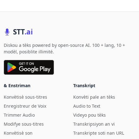
STT
.ai
Diskou a tèks powered by open-source AI. 100 + lang, 10 +
modèl, posiblite illimité.
& Enstriman
Transkript
Konvètisè sous-titres
Konvèti pale an tèks
Enregistreur de Voix
Audio to Text
Trimmer Audio
Videyo pou tèks
Modifye sous-titres
Transkripsiyon an vi
Konvètisè son
Transkripte soti nan URL