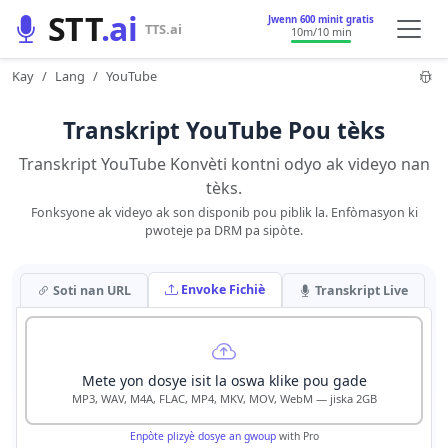
STT
.ai
Jwenn 600 minit gratis
TTS.ai
10m
/10 min
Kay
Lang
YouTube
Transkript YouTube Pou tèks
Transkript YouTube Konvèti kontni odyo ak videyo nan
tèks.
Fonksyone ak videyo ak son disponib pou piblik la. Enfòmasyon ki
pwoteje pa DRM pa sipòte.
Envoke Fichiè
Soti nan URL
Transkript Live
Mete yon dosye isit la oswa klike pou gade
MP3, WAV, M4A, FLAC, MP4, MKV, MOV, WebM — jiska 2GB
Enpòte plizyè dosye an gwoup
with Pro