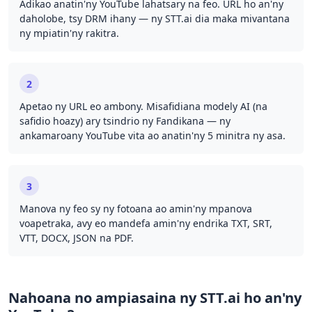
Adikao anatin'ny YouTube lahatsary na feo. URL ho an'ny
daholobe, tsy DRM ihany — ny STT.ai dia maka mivantana
ny mpiatin'ny rakitra.
2
Apetao ny URL eo ambony. Misafidiana modely AI (na
safidio hoazy) ary tsindrio ny Fandikana — ny
ankamaroany YouTube vita ao anatin'ny 5 minitra ny asa.
3
Manova ny feo sy ny fotoana ao amin'ny mpanova
voapetraka, avy eo mandefa amin'ny endrika TXT, SRT,
VTT, DOCX, JSON na PDF.
Nahoana no ampiasaina ny STT.ai ho an'ny