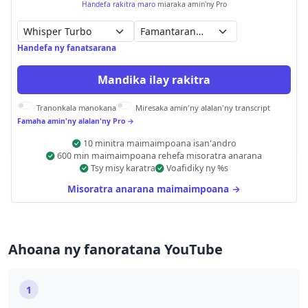
Handefa rakitra maro
miaraka amin'ny Pro
Famantarana hoazy
Handefa ny fanatsarana
Mandika ilay rakitra
Tranonkala manokana
Miresaka amin'ny alalan'ny transcript
Famaha amin'ny alalan'ny Pro →
10 minitra maimaimpoana isan'andro
600 min maimaimpoana rehefa misoratra anarana
Tsy misy karatra
Voafidiky ny %s
Misoratra anarana maimaimpoana →
Ahoana ny fanoratana YouTube
1