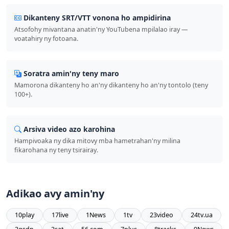
Dikanteny SRT/VTT vonona ho ampidirina
Atsofohy mivantana anatin'ny YouTubena mpilalao iray —
voatahiry ny fotoana.
Soratra amin'ny teny maro
Mamorona dikanteny ho an'ny dikanteny ho an'ny tontolo (teny
100+).
Arsiva video azo karohina
Hampivoaka ny dika mitovy mba hametrahan'ny milina
fikarohana ny teny tsirairay.
Adikao avy amin'ny
10play
17live
1News
1tv
23video
24tv.ua