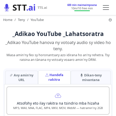
STT
.ai
600 min maimaimpoana
TTS.ai
10m
/10 free min
Home
Teny
YouTube
_Adikao YouTube _Lahatsoratra
_Adikao YouTube hanova ny votoaty audio sy video ho
teny.
Miasa amin'ny feo sy horonantsary azo idirana ho an'ny rehetra. Tsy
raisina an-tànana ny votoaty voaaro amin'ny DRM.
Handefa
Avy amin'ny
Dikan-teny
rakitra
URL
mivantana
Atsofohy eto ilay rakitra na tsindrio mba hizaha
MP3, WAV, M4A, FLAC, MP4, MKV, MOV, WebM — hatramin'ny 2GB