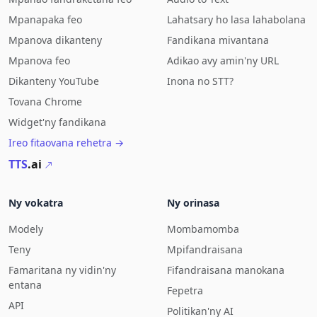
Mpanapaka feo
Lahatsary ho lasa lahabolana
Mpanova dikanteny
Fandikana mivantana
Mpanova feo
Adikao avy amin'ny URL
Dikanteny YouTube
Inona no STT?
Tovana Chrome
Widget'ny fandikana
Ireo fitaovana rehetra →
TTS
.ai
Ny vokatra
Ny orinasa
Modely
Mombamomba
Teny
Mpifandraisana
Famaritana ny vidin'ny
Fifandraisana manokana
entana
Fepetra
API
Politikan'ny AI