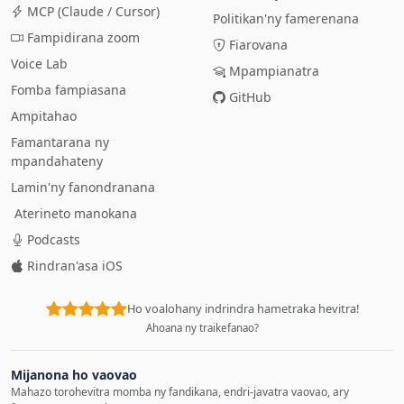
MCP (Claude / Cursor)
Politikan'ny famerenana
Fampidirana zoom
Fiarovana
Voice Lab
Mpampianatra
Fomba fampiasana
GitHub
Ampitahao
Famantarana ny
mpandahateny
Lamin'ny fanondranana
Aterineto manokana
Podcasts
Rindran'asa iOS
Ho voalohany indrindra hametraka hevitra!
Ahoana ny traikefanao?
Mijanona ho vaovao
Mahazo torohevitra momba ny fandikana, endri-javatra vaovao, ary