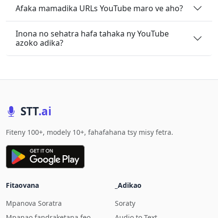
Afaka mamadika URLs YouTube maro ve aho?
Inona no sehatra hafa tahaka ny YouTube
azoko adika?
STT
.ai
Fiteny 100+, modely 10+, fahafahana tsy misy fetra.
Fitaovana
_Adikao
Mpanova Soratra
Soraty
Mpanao fandraketana feo
Audio to Text