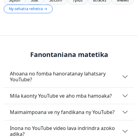
3qsdn
3sat
56.com
7plus
8tracks
9News
Ny sehatra rehetra →
Fanontaniana matetika
Ahoana no fomba hanoratanay lahatsary
YouTube?
Mila kaonty YouTube ve aho mba hamoaka?
Maimaimpoana ve ny fandikana ny YouTube?
Inona no YouTube video lava indrindra azoko
adika?