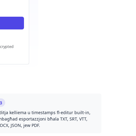
crypted
3
ditja kelliema u timestamps fl-editur built-in,
mbagħad esportazzjoni bħala TXT, SRT, VTT,
OCX, JSON, jew PDF.