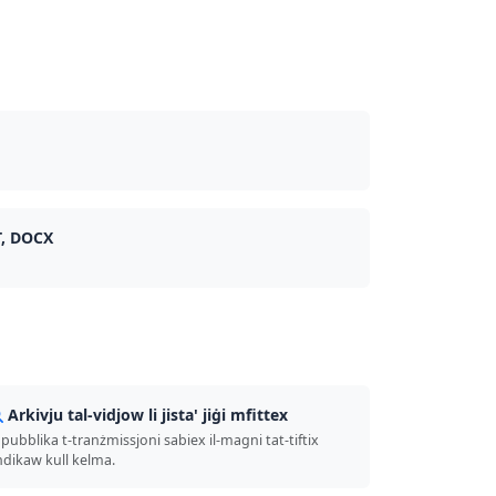
T, DOCX
Arkivju tal-vidjow li jista' jiġi mfittex
pubblika t-tranżmissjoni sabiex il-magni tat-tiftix
indikaw kull kelma.