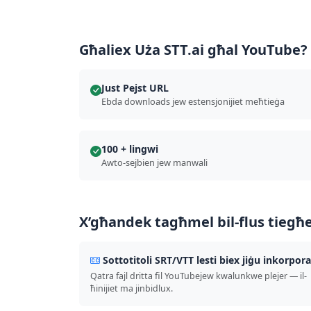
Għaliex Uża STT.ai għal YouTube?
Just Pejst URL
Ebda downloads jew estensjonijiet meħtieġa
100 + lingwi
Awto-sejbien jew manwali
X’għandek tagħmel bil-flus tiegħ
Sottotitoli SRT/VTT lesti biex jiġu inkorpora
Qatra fajl dritta fil YouTubejew kwalunkwe plejer — il-
ħinijiet ma jinbidlux.