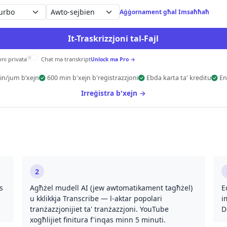
Awto-sejbien
Aġġornament għal Imsaħħaħ
It-Traskrizzjoni tal-Fajl
oni privata
Chat ma transkript
Unlock ma Pro →
in/jum b’xejn
600 min b'xejn b'reġistrazzjoni
Ebda karta ta' kreditu
En
Irreġistra b'xejn →
2
s
Agħżel mudell AI (jew awtomatikament tagħżel)
E
u kklikkja Transcribe — l-aktar popolari
i
tranżazzjonijiet ta' tranżazzjoni. YouTube
D
xogħlijiet finitura f'inqas minn 5 minuti.