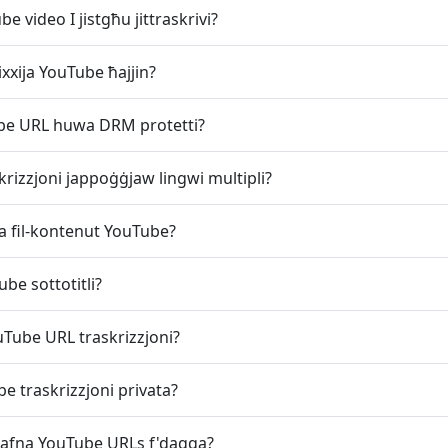
be video I jistgħu jittraskrivi?
nixxija YouTube ħajjin?
uTube URL huwa DRM protetti?
rizzjoni jappoġġjaw lingwi multipli?
ma fil-kontenut YouTube?
be sottotitli?
uTube URL traskrizzjoni?
e traskrizzjoni privata?
 ħafna YouTube URLs f'daqqa?