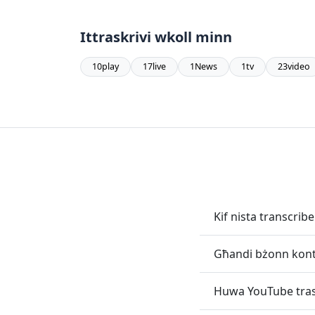
Ittraskrivi wkoll minn
10play
17live
1News
1tv
23video
Kif nista transcrib
Għandi bżonn kont 
Huwa YouTube trask