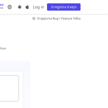
xejn
Log in
Irreġistra b'xejn
lsa
Irrapporta Bug / Feature Talba
mhux