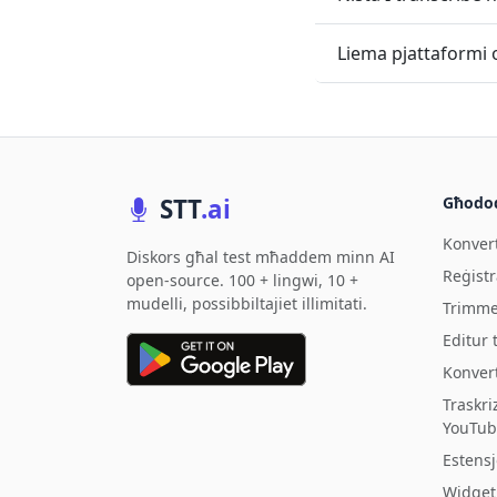
Liema pjattaformi o
STT
.ai
Għodo
Konvert
Diskors għal test mħaddem minn AI
Reġistr
open-source. 100 + lingwi, 10 +
mudelli, possibbiltajiet illimitati.
Trimme
Editur t
Konvert
Traskriz
YouTub
Estens
Widget 