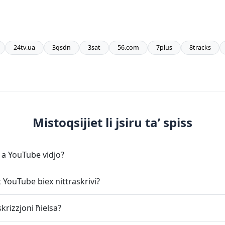
24tv.ua
3qsdn
3sat
56.com
7plus
8tracks
Mistoqsijiet li jsiru ta’ spiss
e a YouTube vidjo?
YouTube biex nittraskrivi?
rizzjoni ħielsa?