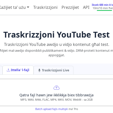
Ikseb 600 min b'
Każijiet ta’ użu
Traskrizzjoni
Prezzijiet
API
10m
/10 min ħie
Traskrizzjoni YouTube Test
Traskrizzjoni YouTube awdjo u vidjo kontenut għal test.
ħlijiet mal-awdjo disponibbli pubblikament & vidjo. DRM-protett kontenut 
appoġġjat.
Ittella' l-fajl
Traskrizzjoni Live
Qatra fajl hawn jew ikklikkja biex tibbrawżja
MP3, WAV, M4A, FLAC, MP4, MKV, MOV, WebM - sa 2GB
Batch upload fajls multipli
ma’ Pro