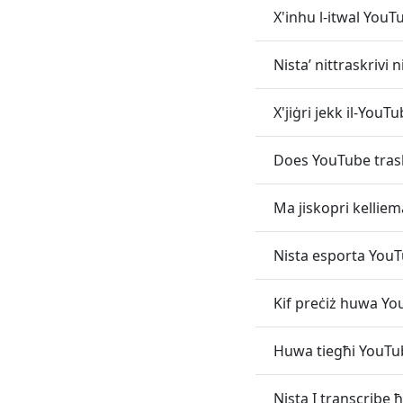
X'inhu l-itwal YouTu
Nista’ nittraskrivi 
X'jiġri jekk il-Yo
Does YouTube trask
Ma jiskopri kellie
Nista esporta YouTu
Kif preċiż huwa Yo
Huwa tiegħi YouTub
Nista I transcribe