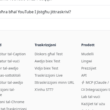
ħra bħal YouTube I jistgħu jittraskrivi?
d
Traskrizzjoni
Prodott
itur tal-Caption
Diskors għal Test
Mudelli
atur tal-vuċi
Awdjo biex Test
Lingwi
r tal-awdjo
Vidjo biex Test
Prezzijiet
as-sottotitoli
Traskrizzjoni Live
API
itur tal-awdjo
Ittraskrizzjoni minn URL
MCP (Claude / 
zjoni tal-
X'inhu STT?
Integrazzjoni 
e
Lab tal-vuċi
joni tal-Chrome
Każijiet ta’ użu
tat-Traskrizzjoni