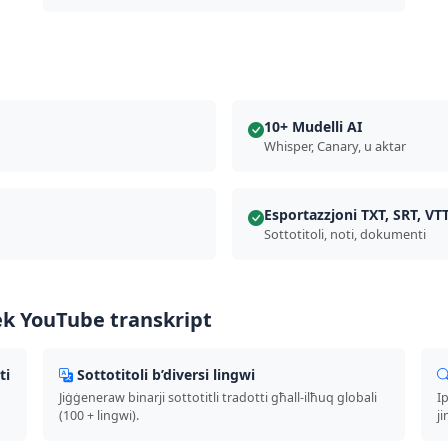
10+ Mudelli AI
Whisper, Canary, u aktar
Esportazzjoni TXT, SRT, VT
Sottotitoli, noti, dokumenti
ek YouTube transkript
ti
Sottotitoli b’diversi lingwi
Jiġġeneraw binarji sottotitli tradotti għall-ilħuq globali
Ip
(100 + lingwi).
j