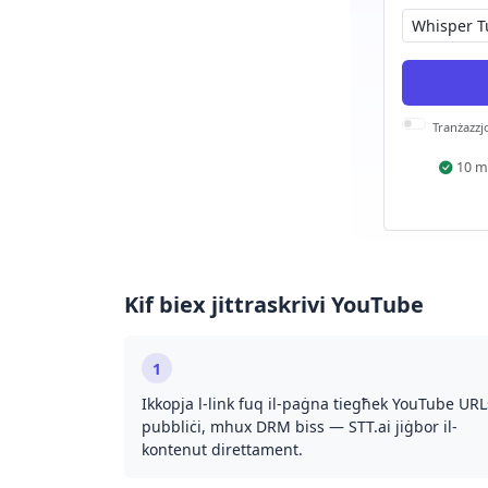
Tranżazzj
10 m
Kif biex jittraskrivi YouTube
1
Ikkopja l-link fuq il-paġna tiegħek YouTube URL
pubbliċi, mhux DRM biss — STT.ai jiġbor il-
kontenut direttament.