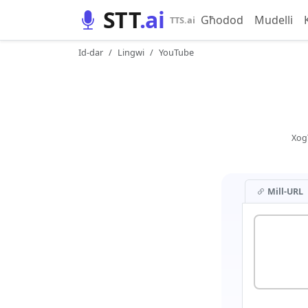
STT
.ai
Għodod
Mudelli
TTS.ai
Id-dar
Lingwi
YouTube
Xog
Mill-URL