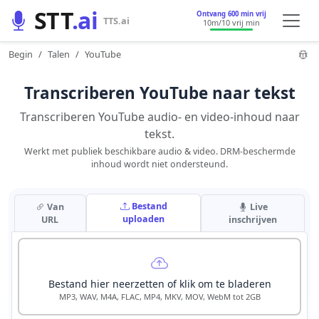
STT
.ai
Ontvang 600 min vrij
TTS.ai
10m
/10 vrij min
Begin
Talen
YouTube
Transcriberen YouTube naar tekst
Transcriberen YouTube audio- en video-inhoud naar
tekst.
Werkt met publiek beschikbare audio & video. DRM-beschermde
inhoud wordt niet ondersteund.
Bestand
Van
Live
uploaden
URL
inschrijven
Bestand hier neerzetten of klik om te bladeren
MP3, WAV, M4A, FLAC, MP4, MKV, MOV, WebM tot 2GB