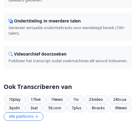
bewaard gebleven.
Ondertiteling in meerdere talen
Genereer vertaalde ondertiteltracks voor wereldwijd bereik (100+
talen).
Videoarchief doorzoeken
Publiceer het transcript zodat zoekmachines elk woord indexeren.
Ook Transcriberen van
10play
17live
1News
1tv
23video
24tv.ua
3qsdn
3sat
56.com
7plus
8tracks
9News
Alle platforms →