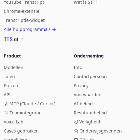
YouTube Transcript
Wat is STT?
Chrome-extensie
Transcriptie-widget
Alle hulpprogramma's →
TTS
.ai
Product
Onderneming
Modellen
Info
Talen
Contactpersoon
Prijzen
Privacy
API
Voorwaarden
MCP (Claude / Cursor)
AI-beleid
Zoomintegratie
Restitutiebeleid
Voice Lab
Veiligheid
Cases gebruiken
Onderwijsgevenden
Vergelijken
GitHub