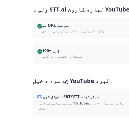
د STT.ai لپاره کاروئ YouTube?
يو URL سرېښل
هېڅ رالېښنې يا غځونې اړينې نه دي
100+ ژبې
خپلکارې کشفول يا لاسي
څه سره د خپل YouTube لېږد
نغښتل شوی SRT/VTT سرليکونه
دوتنه سملاسي کې اچول YouTubeيا هر لوبغاړی - د وخت
ساتل.