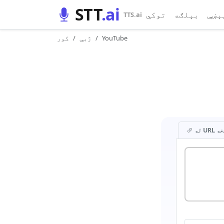
STT
.ai
ېښې
بېلګه
توکي
TTS.ai
YouTube
ژبې
کور
URL څخه