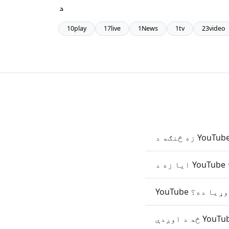
د
10play
17live
1News
1tv
23video
اړې وړيا ده؟