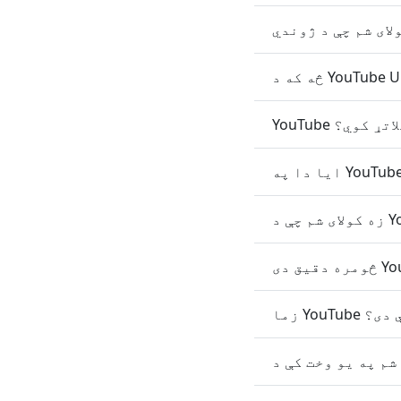
 ملاتړ کوي؟
صوصي دی؟