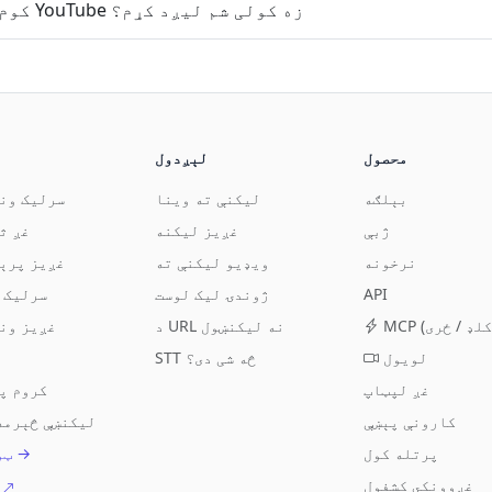
کوم نور پلیټونه لکه YouTube زه کولی شم لیږد کړم؟
محصول
لېږدول
بېلګه
ليکنې ته وينا
سرليک ون
ژبې
غږيز ليکنه
غږ ث
نرخونه
ويډيو ليکنې ته
غږيز پرې
API
ژوندۍ ليک لوست
سرليک 
د URL نه ليکنښول
غږيز ون
لويول
STT څه شی دی؟
غږ لپټاپ
کروم پ
کارونې پېښې
ليکنښې څېرمه 
پرتله کول
ټول توکي →
غږوونکي کشفول