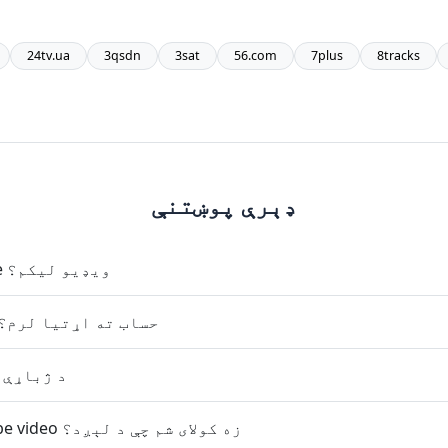
24tv.ua
3qsdn
3sat
56.com
7plus
8tracks
ډېرې پوښتنې
زه څنګه د YouTube ویډیو لیکم؟
ایا زه د YouTube حساب ته اړتیا لرم؟
YouTube د ژب
څه د اوږدې YouTube video زه کولای شم چې د لېږد؟