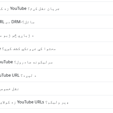
زه کولای شم چې د ژوندي YouTube جریان نقل کړم؟
څه که د YouTube URL دی DRM-ساتل؟
YouTube د ژباړې څو ژبو
ایا دا په YouTube محتوا کې غږونکي کشف کوي؟
زه کولای شم چې د YouTube سرليکونه صادرول؟
څومره دقیق دی YouTube URL د لېږد؟
زما YouTube نقل خ
زه کولای شم په یو وخت کې د YouTube URLs ډېر وليکم؟