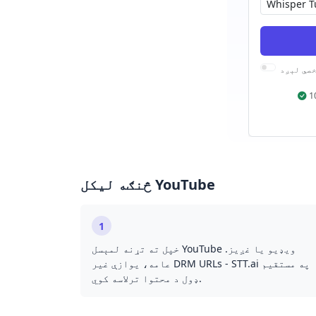
صي لېږد
څنګه ليکل YouTube
1
خپل ته تړنه لمېسل YouTube ویډیو یا غږیز.
عامه، یوازې غیر DRM URLs - STT.ai په مستقیم
ډول د محتوا ترلاسه کوي.