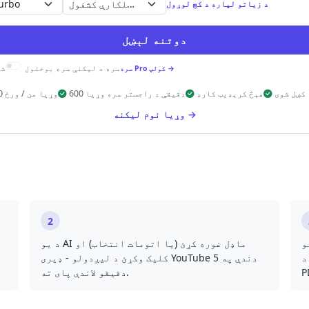
خپلکارې کشفول
د زياتو لپاره د کچ لوړول
دوتنه لېښل
سره د ليکنې سره بوختول
شخ
سره Pro کولپ →
کښل شوی
هېڅ کرېډيټ کارډ
600 دقیقې د راجستر سره وړیا
10 وړيا من / ورځ
وړيا نوم لیکنه →
2
و
د یو AI ماډل غوره کړئ (یا اتومات انتخاب) او
T، یا
کلیک وکړئ د لیږدولو - ډیری YouTube دندې په 5
دقیقو لاندې پای ته.