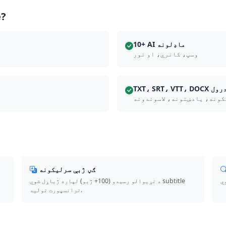
ولې 
10+ AI ماډلونه
وسپ، کانري، او نور
TXT، SRT، صادرول
ونه، يادښتونه، لاسوندونه
ګڼ ژبې سرليکونه
د نړیوالو رسېدو (100+ ژبو) لپاره ژباړل شوي subtitle
ترانسپورت توليد.