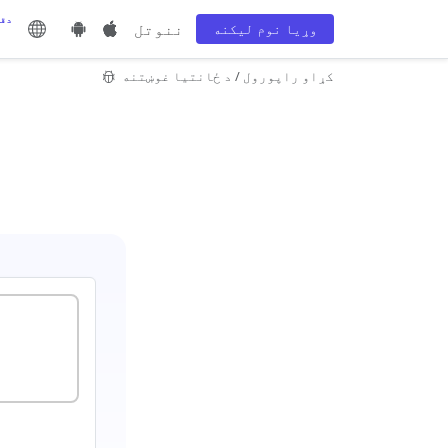
600
ننوتل
وړيا نوم لیکنه
کړاو راپورول / د ځانتيا غوښتنه