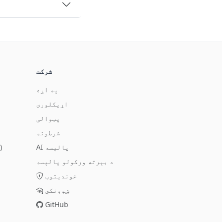
شرکت
په اړه
اړيکلوری
پټوالی
شرطونه
AI پالېسه
MCP (کلډ / ځری)
د بېرته ورکولو پالېسه
خونديتوب
ښوونکي
GitHub