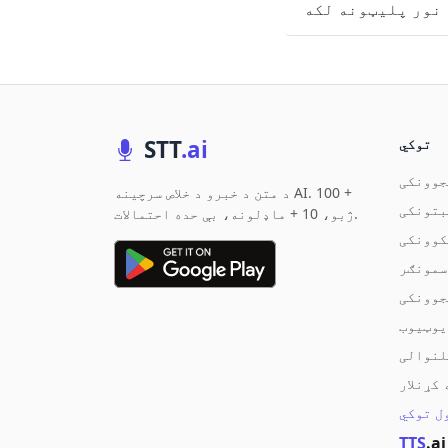
توکي
.ai
STT
جوونکی
د متن د خبرو د خلاص سرچینه AI. 100 +
بتونکی
ژبو، 10 + ماډلونه، بې حده احتمالات.
کوونکی
سمونګر
جوونکی
يوټيوب
لنوالی
کړنلار
TTS
.ai