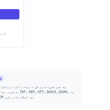
کوډه 
3
په جوړ شوي مدیر کې د ویناوالو او وختون
بدلون، بیا د XT، SRT، VTT، DOCX، JSON
PDF په توګه صادر کړئ.