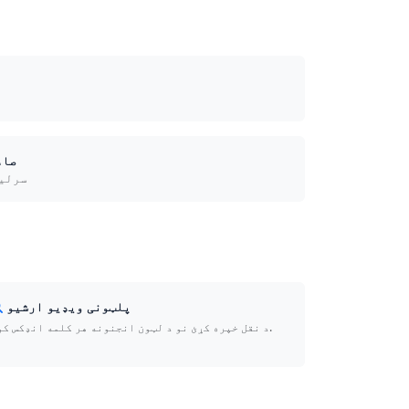
 VTT، DOCX
سرليک
پلټونی ویډیو ارشيو
د نقل خپره کړئ نو د لټون انجنونه هر کلمه انډکس کوي.