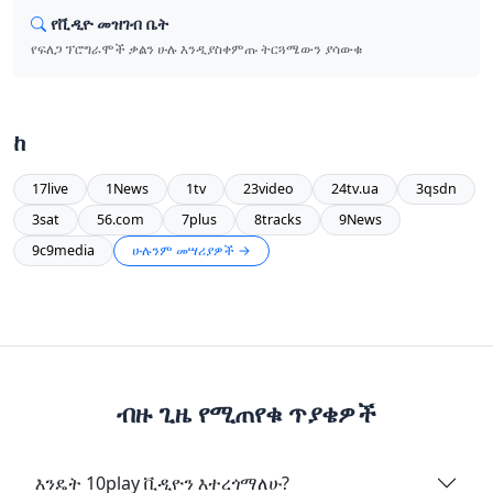
የቪዲዮ መዝገብ ቤት
የፍለጋ ፕሮግራሞች ቃልን ሁሉ እንዲያስቀምጡ ትርጓሜውን ያሳውቁ
ከ
17live
1News
1tv
23video
24tv.ua
3qsdn
3sat
56.com
7plus
8tracks
9News
9c9media
ሁሉንም መሣሪያዎች →
ብዙ ጊዜ የሚጠየቁ ጥያቄዎች
እንዴት 10play ቪዲዮን እተረጎማለሁ?