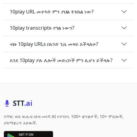
10play URL መተካት ምን ያህል ትክክል ነው?
10play transcriptዬ የግል ነውን?
ብዙ 10play URLs በአንድ ጊዜ መጻፍ እችላለሁ?
እንደ 10play ያሉ ሌሎች መድረኮች ምን ሊሆኑ ይችላሉ?
STT
.ai
ንግግር ወደ ጽሑፍ በነጻ-መነሻ AI የተገነባ. 100+ ቋንቋዎች, 10+ ሞዴሎች,
ያለማቋረጥ እድሎች.