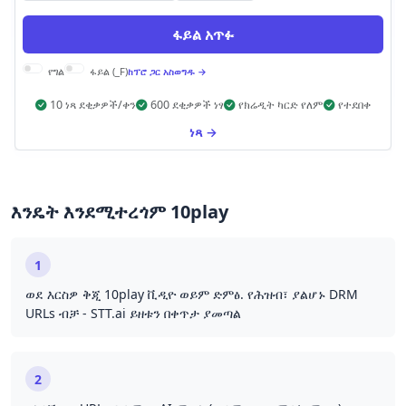
ፋይል አጥፉ
የግል
ፋይል (_F)
ከፕሮ ጋር አስወግዱ →
10 ነጻ ደቂቃዎች/ቀን
600 ደቂቃዎች ነፃ
የክሬዲት ካርድ የለም
የተደበቀ
ነጻ →
እንዴት እንደሚተረጎም 10play
1
ወደ እርስዎ ቅጂ 10play ቪዲዮ ወይም ድምፅ. የሕዝብ፣ ያልሆኑ DRM
URLs ብቻ - STT.ai ይዘቱን በቀጥታ ያመጣል
2