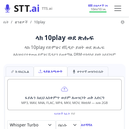
STT
.ai
600 ደቂቃዎች ነጻ
TTS.ai
10m
/10 ነጻ
ቤት
ቋንቋዎች
10play
ላክ 10play ወደ ጽሑፍ
ላክ 10play የድምፅና የቪዲዮ ይዘት ወደ ጽሑፍ
ለሕዝብ የተቀመጠ ድምፅና ቪዲዮን ይጠቀማል. DRM-ተከላካይ ይዘት አይደገፍም
ፋይል አጫውት
ከ ዩአርኤል
ቀጥተኛ መዝገብ ቤት
ፋይሉን እዚህ አስቀምጥ ወይም ለመዝጋት ጠቅ አድርግ
MP3, WAV, M4A, FLAC, MP4, MKV, MOV, WebM — እስከ 2GB
ፋይሎች ክፈት
ፕሮ
በራሱ
ለተሻሻለ