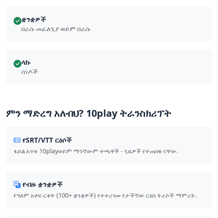
ቋንቋዎች
በራሱ መፈለጊያ ወይም በራሱ
ላኩ
ሰነዶች
ምን ማድረግ አለብህ? 10play ትራንስክሪፕት
የSRT/VTT ርዕሶች
ፋይል አጥፉ 10playወይም ማንኛውም ተጫዋች - ጊዜዎች የተጠበቁ ናቸው.
የብዙ ቋንቋዎች
የዓለም አቀፍ ርቀት (100+ ቋንቋዎች) የተተረጎመ የታችኛው ርዕስ ትራኮች ማምረት.