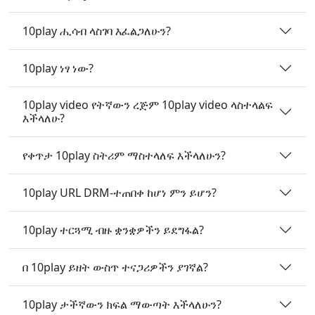
10play ሒሳብ ላስገባ እፈልጋለሁን?
10play ነፃ ነው?
10play video የትኛውን ረጅም 10play video ላስተላልፍ
እችላለሁ?
የቀጥታ 10play ስትሪም ማስተላለፍ እችላለሁን?
10play URL DRM-ተጠበቀ ከሆነ ምን ይሆን?
10play ተርጓሚ ብዙ ቋንቋዎችን ይደግፋል?
በ 10play ይዘት ውስጥ ተናጋሪዎችን ያገኛል?
10play ታችኛውን ክፍል ማውጣት እችላለሁን?