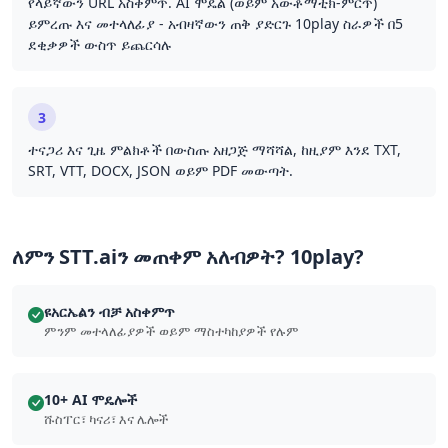
የላይኛውን URL አስቀምጥ. AI ሞዴል (ወይም አውቶማቲክ-ምርጥ)
ይምረጡ እና መተላለፊያ - አብዛኛውን ጠቅ ያድርጉ 10play ስራዎች በ5
ደቂቃዎች ውስጥ ይጨርሳሉ
3
ተናጋሪ እና ጊዜ ምልክቶች በውስጡ አዘጋጅ ማሻሻል, ከዚያም እንደ TXT,
SRT, VTT, DOCX, JSON ወይም PDF መውጣት.
ለምን STT.aiን መጠቀም አለብዎት? 10play?
ዩአርኤልን ብቻ አስቀምጥ
ምንም መተላለፊያዎች ወይም ማስተካከያዎች የሉም
10+ AI ሞዴሎች
ሹስፐር፣ ካናሪ፣ እና ሌሎች