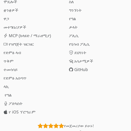
ሞዴሎች
ስለ
ቋንቋዎች
ግንኙነት
ዋጋ
የግል
መተግበሪያዎች
ቃላት
MCP (ክላዩድ / ማራዘሚያ)
ፖሊሲ
የዝግጅት ዝርዝር
የሂሳብ ፖሊሲ
የድምፅ ላብ
ደህንነት
ጥቅም
አሳታሚዎች
ተመሳሳይ
GitHub
የድምፅ አሰጣጥ
ላኪ
የግል
ፖድካስት
የ iOS ፕሮግራም
የመጀመሪያው ይሁኑ!