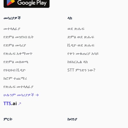
መሳሪያዎች
ላክ
መተላለፊያ
ወደ ጽሑፍ
የድምፅ መዝገብ ቤት
ድምፅ ወደ ጽሑፍ
የድምፅ መሳሪያ
ቪዲዮ ወደ ጽሑፍ
የጽሑፍ አቀማመጥ
የቀን መቁጠሪያ አሳይ
የድምፅ መለወጫ
ከዩአርኤል ላክ
የዩቲዩብ ቪዲዮ
STT ምንድን ነው?
ክሮም ተጨማሪ
የጽሑፍ መተላለፊያ
ሁሉንም መሳሪያዎች →
TTS
.ai
ምርት
ኩባንያ