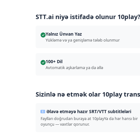
STT.ai niyə istifadə olunur 10play
Yalnız Ünvan Yaz
Yükləmə və ya genişləmə tələb olunmur
100+ Dil
Avtomatik aşkarlama ya da əllə
Sizinlə nə etmək olar 10play trans
Əlavə etməyə hazır SRT/VTT subtitleləri
Faylları doğrudan buraya at 10playYa da hər hansı bir
oyunçu — vaxtlar qorunur.