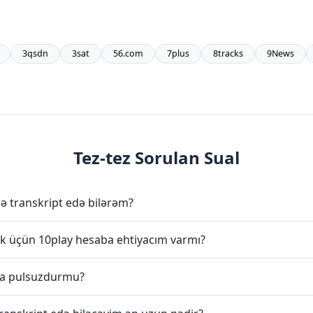
3qsdn
3sat
56.com
7plus
8tracks
9News
Tez-tez Sorulan Sual
ə transkript edə bilərəm?
k üçün 10play hesaba ehtiyacım varmı?
iya pulsuzdurmu?