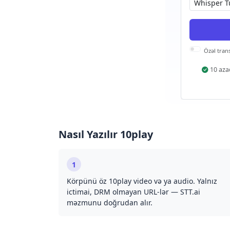
Özəl tran
10 az
Nasıl Yazılır 10play
1
Körpünü öz 10play video və ya audio. Yalnız
ictimai, DRM olmayan URL-lər — STT.ai
məzmunu doğrudan alır.