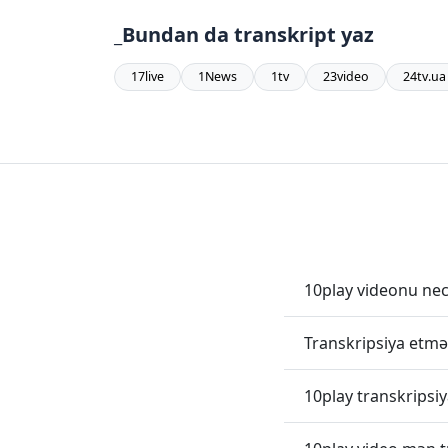
_Bundan da transkript yaz
17live
1News
1tv
23video
24tv.ua
10play videonu nec
Transkripsiya etmə
10play transkrips