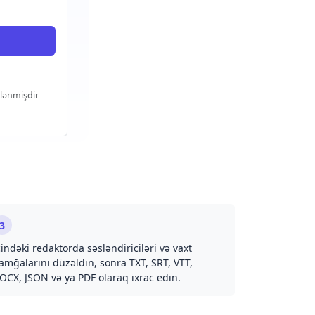
ələnmişdir
3
çindəki redaktorda səsləndiriciləri və vaxt
amğalarını düzəldin, sonra TXT, SRT, VTT,
OCX, JSON və ya PDF olaraq ixrac edin.