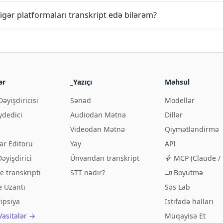
igər platformaları transkript edə bilərəm?
ər
_Yazıçı
Məhsul
Dəyişdiricisi
Sənəd
Modellər
ydedici
Audiodan Mətnə
Dillər
Videodan Mətnə
Qiymətləndirmə
lar Editoru
Yay
API
əyişdirici
Ünvandan transkript
MCP (Claude / 
 transkripti
STT nədir?
Böyütmə
 Uzantı
Səs Lab
ipsiya
İstifadə halları
Vasitələr →
Müqayisə Et