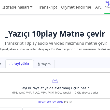
600
p
İstifadə halları
_Transkript
Qiymətləndirmə
API
10
_Yazıçı 10play Mətnə çevir
_Transkript 10play audio və video məzmunu mətnə çevir.
iyə əlçatan audio və video ilə işləyir. DRM-ə qarşı qorunan məzmun dəstəklə
Fayl yüklə
n
Yayım
Fayl buraya at ya da axtarmaq üçün basın
MP3, WAV, M4A, FLAC, MP4, MKV, MOV, WebM — 2 Gigabayta qədər
Birdən çox fayl yüklə
Pro ilə