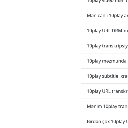
10play video mən t
Mən canlı 10play a
10play URL DRM-müd
10play transkripsiya
10play məzmunda sə
10play subtitle ixr
10play URL transkr
Mənim 10play trans
Birdən çox 10play 