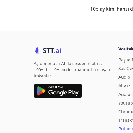
10play kimi hansı d
STT
.ai
Vasitəl
Başlıq 
Açıq mənbəli AI ilə səsdən mətnə.
Səs Qe
100+ dil, 10+ model, məhdud olmayan
imkanlar.
Audio
Altyazı
Audio D
YouTube
Chrome
Transkr
Bütün 