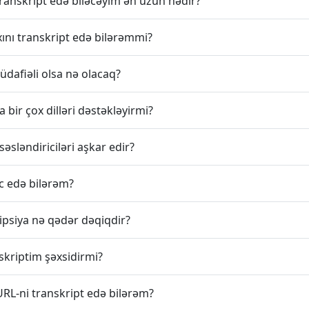
ranskript edə biləcəyim ən uzun nədir?
xını transkript edə bilərəmmi?
afiəli olsa nə olacaq?
 bir çox dilləri dəstəkləyirmi?
sləndiriciləri aşkar edir?
ac edə bilərəm?
ipsiya nə qədər dəqiqdir?
kriptim şəxsidirmi?
URL-ni transkript edə bilərəm?