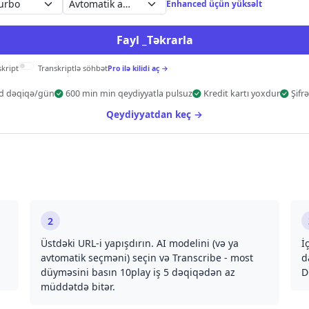
Avtomatik aşkarla
Enhanced üçün yüksəlt
Fayl _Təkrarla
skript
Transkriptlə söhbət
Pro ilə kilidi aç →
ad dəqiqə/gün
600 min min qeydiyyatla pulsuz
Kredit kartı yoxdur
Şifr
Qeydiyyatdan keç →
2
Üstdəki URL-i yapışdırın. AI modelini (və ya
İ
avtomatik seçməni) seçin və Transcribe - most
d
düyməsini basın 10play iş 5 dəqiqədən az
D
müddətdə bitər.