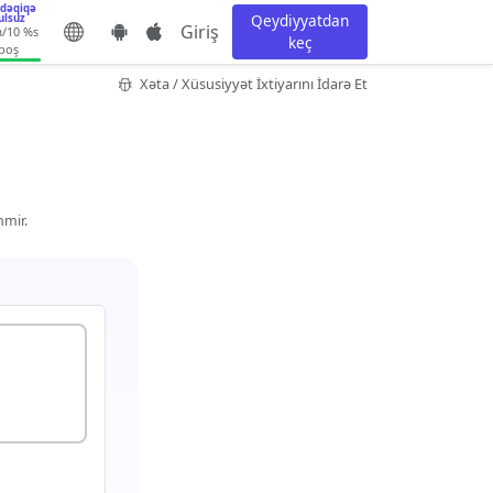
 dəqiqə
Qeydiyyatdan
ulsuz
Giriş
m
/10 %s
keç
boş
Xəta / Xüsusiyyət İxtiyarını İdarə Et
nmir.