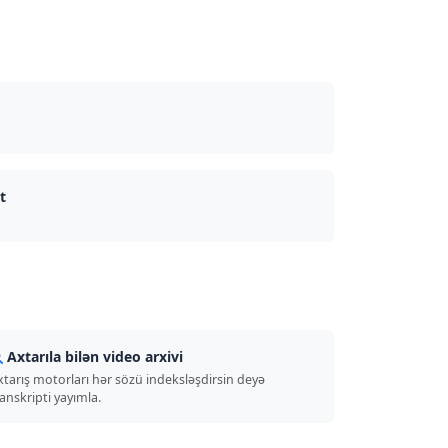
t
Axtarıla bilən video arxivi
xtarış motorları hər sözü indeksləşdirsin deyə
anskripti yayımla.