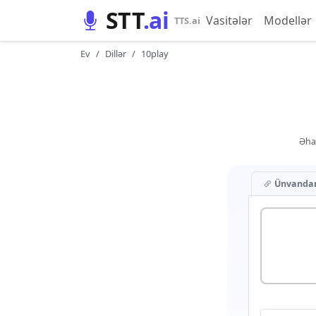
STT
.ai
Vasitələr
Modellər
TTS.ai
Ev
Dillər
10play
Əhal
Ünvanda