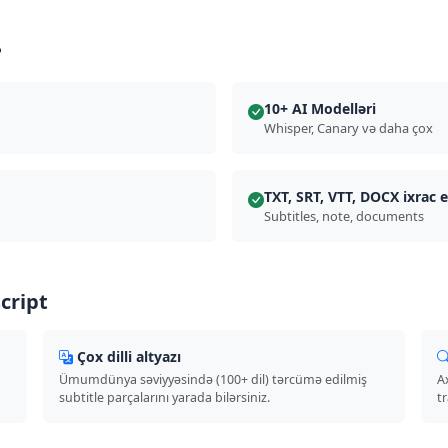
?
10+ AI Modelləri
Whisper, Canary və daha çox
TXT, SRT, VTT, DOCX ixrac e
Subtitles, note, documents
cript
Çox dilli altyazı
Ümumdünya səviyyəsində (100+ dil) tərcümə edilmiş
A
subtitle parçalarını yarada bilərsiniz.
tr