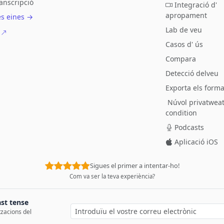
ranscripció
Integració d'
apropament
es eines →
Lab de veu
Casos d' ús
Compara
Detecció delveu
Exporta els forma
Núvol privatwea
condition
Podcasts
Aplicació iOS
Sigues el primer a intentar-ho!
Com va ser la teva experiència?
ast tense
tzacions del