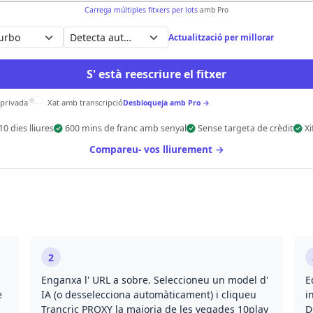
Carrega múltiples fitxers per lots
amb Pro
Detecta automàticament
Actualització per millorar
S' està reescriure el fitxer
 privada
Xat amb transcripció
Desbloqueja amb Pro →
10 dies lliures
600 mins de franc amb senyal
Sense targeta de crèdit
Xi
Compareu- vos lliurement →
2
Enganxa l' URL a sobre. Seleccioneu un model d'
E
e
IA (o desselecciona automàticament) i cliqueu
i
Trancric PROXY la majoria de les vegades 10play
D