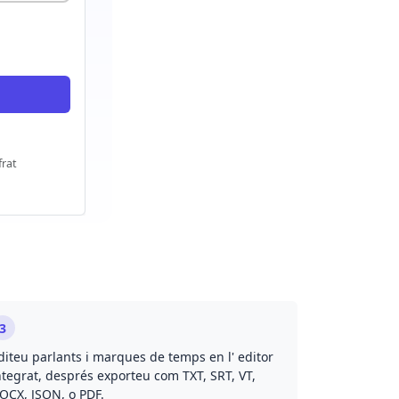
frat
3
diteu parlants i marques de temps en l' editor
ntegrat, després exporteu com TXT, SRT, VT,
OCX, JSON, o PDF.