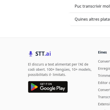
Puc transcrivir mo
Quines altres plat
STT
.ai
Eines
Convert
El discurs a text alimentat per l'AI de
Enregi
codi obert. 100+ llengües, 10+ models,
possibilitats il· limitats.
Trimme
Editor 
Convert
Transc
Extens