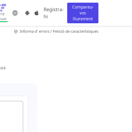
 600
Compareu-
 de
Registra-
nc
vos
/10
hi
lliurement
liure
Informa d' errors / Petició de característiques
està