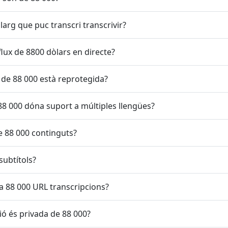
larg que puc transcri transcrivir?
flux de 8800 dòlars en directe?
 de 88 000 està reprotegida?
 88 000 dóna suport a múltiples llengües?
e 88 000 continguts?
subtítols?
ha 88 000 URL transcripcions?
ió és privada de 88 000?