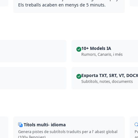
Els treballs acaben en menys de 5 minuts.
10+ Models IA
Rumors, Canaris, i més
Exporta TXT, SRT, VT, DOC
Subtítols, notes, documents
Títols multi- idioma
Genera pistes de subtítols traduïts per a l' abast global
Pu
(100+ llengües).
a