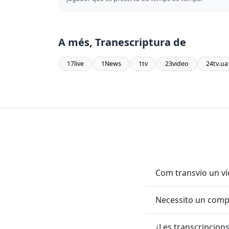
A més, Tranescriptura de
17live
1News
1tv
23video
24tv.ua
Com transvio un v
Necessito un compt
¿Les transcripcion