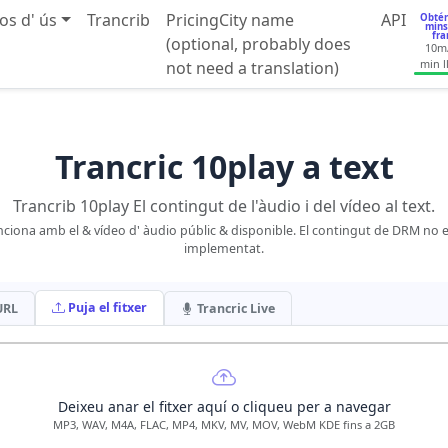
os d' ús
Trancrib
PricingCity name
API
Obtén
mins
fra
(optional, probably does
10m
min l
not need a translation)
Trancric 10play a text
Trancrib 10play El contingut de l'àudio i del vídeo al text.
ciona amb el & vídeo d' àudio públic & disponible. El contingut de DRM no 
implementat.
Puja el fitxer
 URL
Trancric Live
Deixeu anar el fitxer aquí o cliqueu per a navegar
MP3, WAV, M4A, FLAC, MP4, MKV, MV, MOV, WebM KDE fins a 2GB