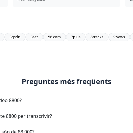
3qsdn
3sat
56.com
7plus
8tracks
9News
Preguntes més freqüents
ídeo 8800?
e 8800 per transcrivir?
s són de 88 000?