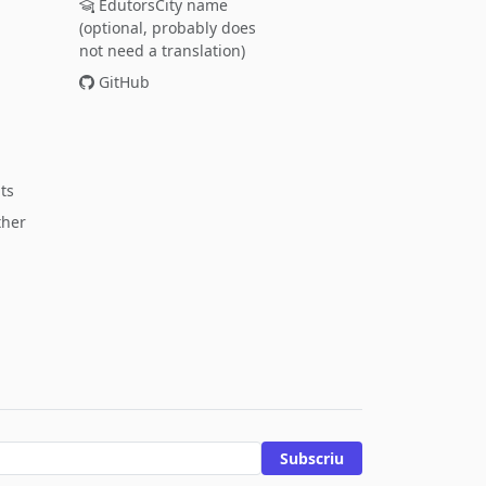
EdutorsCity name
(optional, probably does
not need a translation)
GitHub
ts
ther
Subscriu