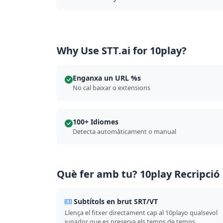
Why Use STT.ai for 10play?
Enganxa un URL %s
No cal baixar o extensions
100+ Idiomes
Detecta automàticament o manual
Què fer amb tu? 10play Recripció
Subtítols en brut SRT/VT
Llença el fitxer directament cap al 10playo qualsevol
jugador que es preserva els temps de temps.