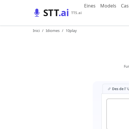
Eines
Models
Cas
STT
.ai
TTS.ai
Inici
Idiomes
10play
Fun
Des de l'