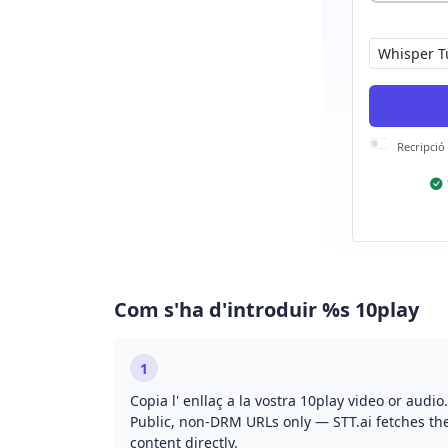
Recripció
Com s'ha d'introduir %s 10play
1
Copia l' enllaç a la vostra 10play video or audio.
Public, non-DRM URLs only — STT.ai fetches th
content directly.