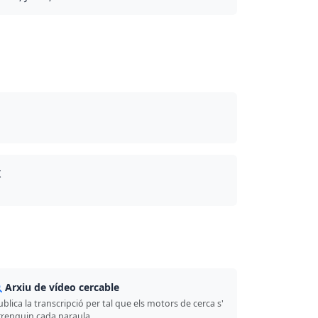
X
Arxiu de vídeo cercable
blica la transcripció per tal que els motors de cerca s'
rrenquin cada paraula.