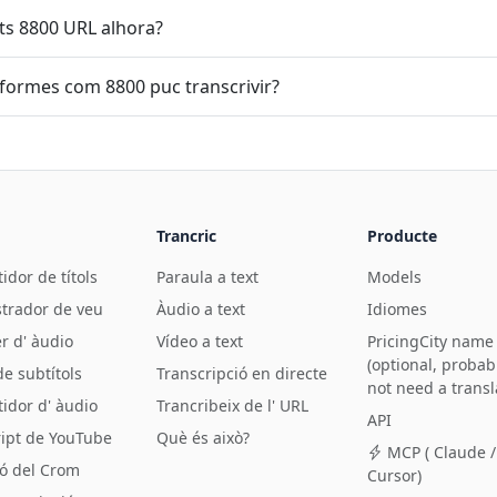
lts 8800 URL alhora?
aformes com 8800 puc transcrivir?
Trancric
Producte
idor de títols
Paraula a text
Models
strador de veu
Àudio a text
Idiomes
r d' àudio
Vídeo a text
PricingCity name
(optional, probab
de subtítols
Transcripció en directe
not need a transl
idor d' àudio
Trancribeix de l' URL
API
ript de YouTube
Què és això?
MCP ( Claude /
ió del Crom
Cursor)