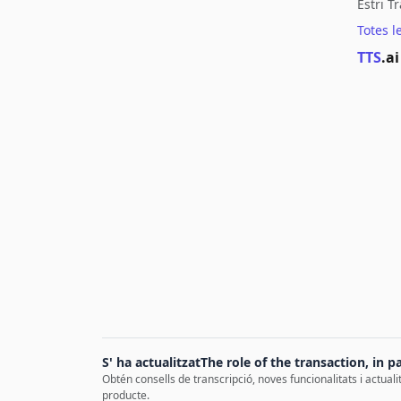
Estri T
Totes l
TTS
.ai
S' ha actualitzatThe role of the transaction, in p
Obtén consells de transcripció, noves funcionalitats i actuali
producte.