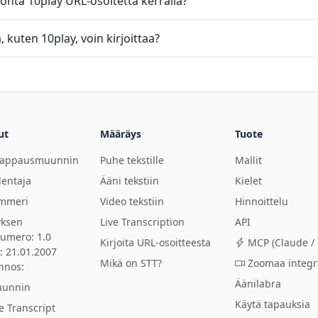
onta 10play URL-osoitetta kerralla?
, kuten 10play, voin kirjoittaa?
ut
Määräys
Tuote
aappausmuunnin
Puhe tekstille
Mallit
lentaja
Ääni tekstiin
Kielet
immeri
Video tekstiin
Hinnoittelu
yksen
Live Transcription
API
numero: 1.0
Kirjoita URL-osoitteesta
MCP (Claude / 
: 21.01.2007
Mikä on STT?
Zoomaa integr
nnos:
Äänilabra
uunnin
Käytä tapauksia
e Transcript