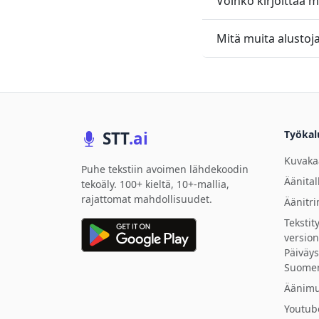
Voinko kirjoittaa m
Mitä muita alustoja
STT
.ai
Työkal
Kuvak
Puhe tekstiin avoimen lähdekoodin
Äänital
tekoäly. 100+ kieltä, 10+-mallia,
rajattomat mahdollisuudet.
Äänitr
Tekstit
versio
Päiväys
Suome
Äänim
Youtub