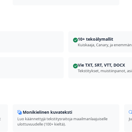
10+ tekoälymallit
Kuiskaaja, Canary, ja enemmän
Vie TXT, SRT, VTT, DOCX
Tekstitykset, muistiinpanot, asi
Monikielinen kuvateksti
t
Luo käännettyjä tekstitysraitoja maailmanlaajuiselle
J
ulottuvuudelle (100+ kieltä).