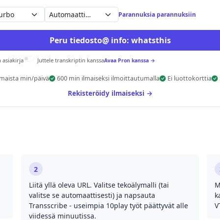
Automaattihavaitse
Parannuksia parannuksiin
Peru tiedosto@ info: whatsthis
 asiakirja
Juttele transkriptin kanssa
Avaa Pron kanssa →
lmaista min/päivä
600 min ilmaiseksi ilmoittautumalla
Ei luottokorttia
Rekisteröidy ilmaiseksi →
2
Liitä yllä oleva URL. Valitse tekoälymalli (tai
M
valitse se automaattisesti) ja napsauta
k
Transscribe - useimpia 10play työt päättyvät alle
V
viidessä minuutissa.