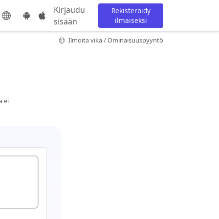
Kirjaudu
Rekisteröidy
ilmaiseksi
sisään
Ilmoita vika / Ominaisuuspyyntö
ä ei