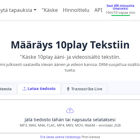
Saat 600 minuuttia
ilmaiseksi
ytä tapauksia
"Käske
Hinnoittelu
API
10m
/10 vapaa min
Määräys 10play Tekstiin
"Käske 10play ääni- ja videosisältö tekstiin.
mii julkisesti saatavilla olevan äänen ja videon kanssa. DRM-suojattua sisältö
tueta.
Lataa tiedosto
teesta
Transscribe Live
Jätä tiedosto tähän tai napsauta selataksesi
MP3, WAV, M4A, FLAC, MP4, MKV, MOV, WebM – enintään 2GB
Erä lataa useita tiedostoja
Pron kanssa