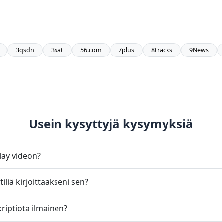
3qsdn
3sat
56.com
7plus
8tracks
9News
Usein kysyttyjä kysymyksiä
lay videon?
iliä kirjoittaakseni sen?
riptiota ilmainen?