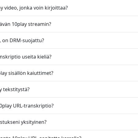
y video, jonka voin kirjoittaa?
lävän 10play streamin?
L on DRM-suojattu?
skriptio useita kieliä?
ay sisällön kaiuttimet?
 tekstitystä?
0play URL-transkriptio?
stukseni yksityinen?