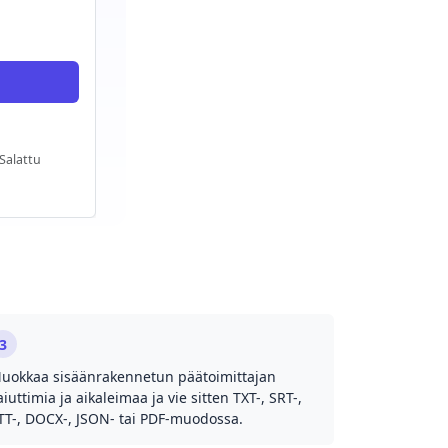
Salattu
3
uokkaa sisäänrakennetun päätoimittajan
aiuttimia ja aikaleimaa ja vie sitten TXT-, SRT-,
TT-, DOCX-, JSON- tai PDF-muodossa.