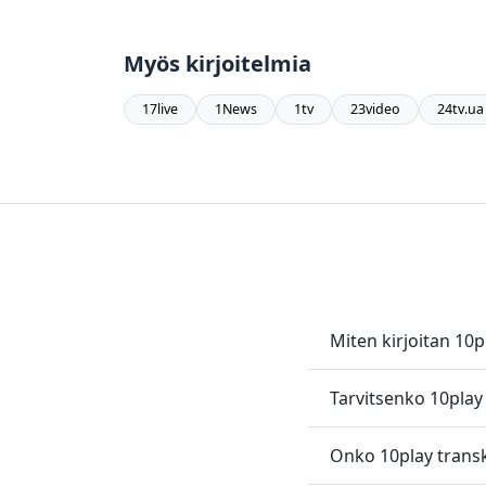
Myös kirjoitelmia
17live
1News
1tv
23video
24tv.ua
Miten kirjoitan 10p
Tarvitsenko 10play t
Onko 10play transk