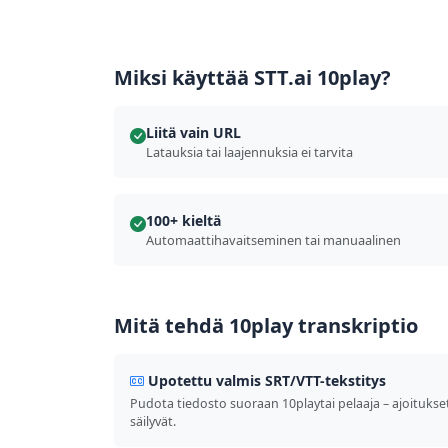
Miksi käyttää STT.ai 10play?
Liitä vain URL
Latauksia tai laajennuksia ei tarvita
100+ kieltä
Automaattihavaitseminen tai manuaalinen
Mitä tehdä 10play transkriptio
Upotettu valmis SRT/VTT-tekstitys
Pudota tiedosto suoraan 10playtai pelaaja – ajoitukse
säilyvät.