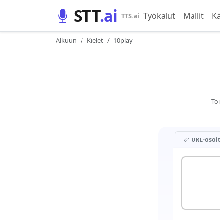
STT
.ai
Työkalut
Mallit
Kä
TTS.ai
Alkuun
Kielet
10play
Toi
URL-osoit