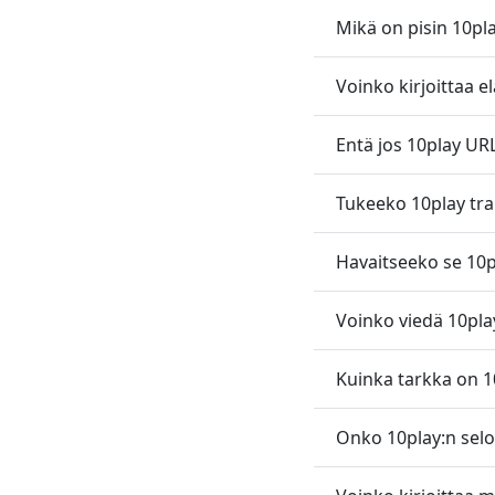
Mikä on pisin 10pla
Voinko kirjoittaa e
Entä jos 10play UR
Tukeeko 10play tran
Havaitseeko se 10pl
Voinko viedä 10play
Kuinka tarkka on 1
Onko 10play:n selo