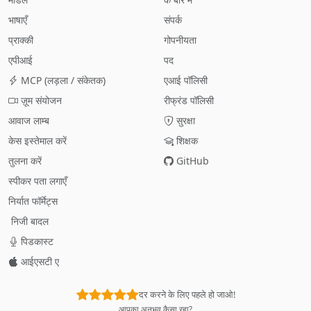
भाषाएँ
संपर्क
प्राक्की
गोपनीयता
एपीआई
पद
MCP (लड़ला / संकेतक)
एआई पॉलिसी
ज़ूम संयोजन
रीफ्रंड पॉलिसी
आवाज लाम्ब
सुरक्षा
केस इस्तेमाल करें
शिक्षक
तुलना करें
GitHub
स्पीकर पता लगाएँ
निर्यात फॉर्मेट्स
निजी बादल
पिडकास्ट
आईएसटी ए
दर करने के लिए पहले हो जाओ!
आपका अनुभव कैसा रहा?