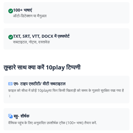
100+ भाषाएं
ऑटो-डिटेक्शन या मैनुअल
TXT, SRT, VTT, DOCX में एक्सपोर्ट
सबटाइटल, नोट्स, दस्तावेज़
तुम्हारे साथ क्या करें 10play टिप्पणी
एम- टाइप एसटीटी/ वीटी सबटाइटल
फ़ाइल को सीधा में छोड़ें 10playया फिर किसी खिलाड़ी को समय के गुज़रते सुरक्षित रखा गया है
।
बहु- शीर्षक
वैश्विक पहुंच के लिए अनुवादित उपशीर्षक ट्रैक (100+ भाषा) तैयार करें.