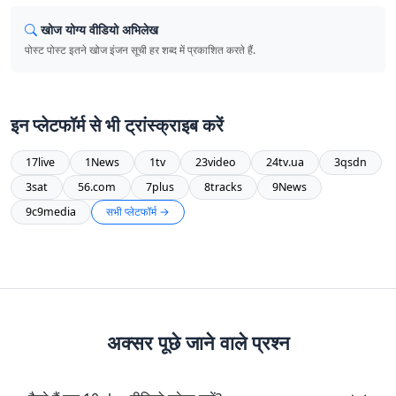
खोज योग्य वीडियो अभिलेख
पोस्ट पोस्ट इतने खोज इंजन सूची हर शब्द में प्रकाशित करते हैं.
इन प्लेटफॉर्म से भी ट्रांस्क्राइब करें
17live
1News
1tv
23video
24tv.ua
3qsdn
3sat
56.com
7plus
8tracks
9News
9c9media
सभी प्लेटफॉर्म →
अक्सर पूछे जाने वाले प्रश्न