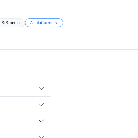
9c9media
All platforms →