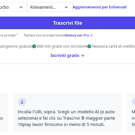
Rilevamento automatico
Aggiornamento per Enhanced
Trascrivi file
ne privata
Parlare con la trascrizione
Sblocca con Pro →
uti/giorno gratuiti
600 min gratis con iscrizione
Nessuna carta di credit
Iscriviti gratis →
2
Incolla l'URL sopra. Scegli un modello AI (o auto-
M
to
seleziona) e fai clic su Trascrivi ® maggior parte
n
10play lavori finiscono in meno di 5 minuti.
S