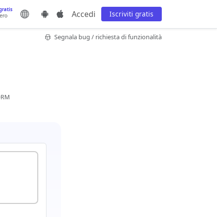
gratis
Accedi
Iscriviti gratis
bero
Segnala bug / richiesta di funzionalità
 DRM