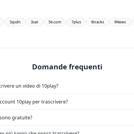
3qsdn
3sat
56.com
7plus
8tracks
9News
Domande frequenti
rivere un video di 10play?
ccount 10play per trascrivere?
 sono gratuite?
deo più lungo che posso trascrivere?