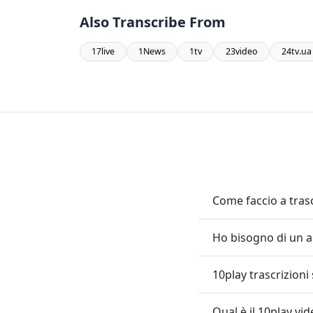
Also Transcribe From
17live
1News
1tv
23video
24tv.ua
Come faccio a trasc
Ho bisogno di un a
10play trascrizioni
Qual è il 10play vi