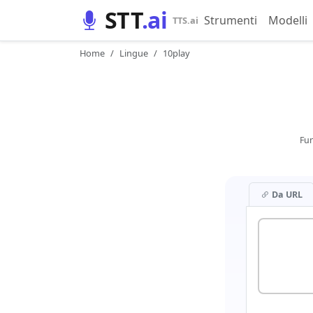
STT
.ai
Strumenti
Modelli
TTS.ai
Home
Lingue
10play
Fun
Da URL