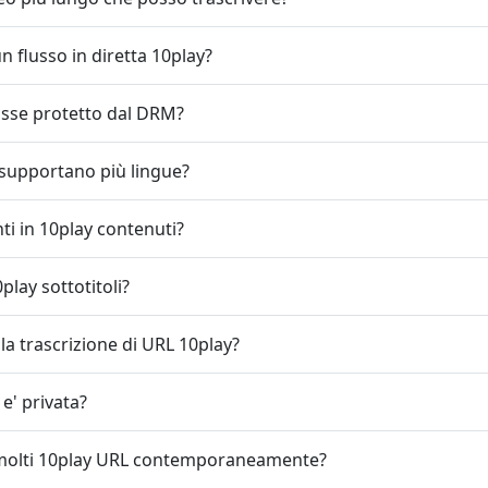
n flusso in diretta 10play?
fosse protetto dal DRM?
 supportano più lingue?
nti in 10play contenuti?
lay sottotitoli?
la trascrizione di URL 10play?
 e' privata?
 molti 10play URL contemporaneamente?