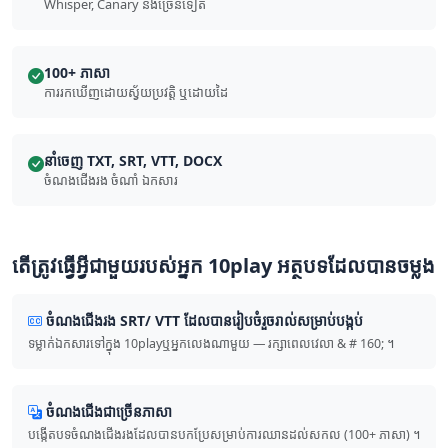
Whisper, Canary និង​ច្រើន​ទៀត
100+ ភាសា
ការ​រក​ឃើញ​ដោយ​ស្វ័យ​ប្រវត្តិ ឬ​ដោយ​ដៃ
នាំចេញ TXT, SRT, VTT, DOCX
ចំណងជើង​រង ចំណាំ ឯកសារ
តើ​ត្រូវ​ធ្វើ​អ្វី​ជាមួយ​របស់​អ្នក 10play អត្ថបទ​ដែល​បាន​ចម្លង
ចំណង​ជើង​រង SRT/ VTT ដែល​បាន​រៀបចំ​រួចរាល់​សម្រាប់​បង្កប់
ទម្លាក់​ឯកសារ​ទៅ​ក្នុង 10playឬ​អ្នក​លេង​ណា​មួយ — រក្សា​ពេលវេលា & # 160; ។
ចំណង​ជើង​ជា​ច្រើន​ភាសា
បង្កើត​បទ​ចំណង​ជើង​រង​ដែល​បាន​បកប្រែ​សម្រាប់​ការ​ឈាន​ដល់​សកល (100+ ភាសា) ។