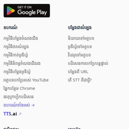
ឧបករណ៍
បម្លែង​ជា​សំឡេង
កម្មវិធី​បម្លែង​ចំណង​ជើង
និយាយ​ទៅ​អត្ថបទ
កម្មវិធី​ថត​សំឡេង
អូឌីយ៉ូ​ទៅ​អត្ថបទ
កម្មវិធី​កាត់​អូឌីយ៉ូ
វីដេអូ​ទៅ​អត្ថបទ
កម្មវិធី​និពន្ធ​ចំណង​ជើង​រង
បដិសេធ​ការ​បកប្រែ​បន្ត​ផ្ទាល់
កម្មវិធី​បម្លែង​អូឌីយ៉ូ
បម្លែង​ពី URL
អត្ថបទ​បកប្រែ​របស់ YouTube
តើ STT គឺជាអ្វី?
ផ្នែក​បន្ថែម Chrome
ធាតុក្រាហ្វិក​បដិសេធ
ឧបករណ៍​ទាំងអស់ →
TTS
.ai