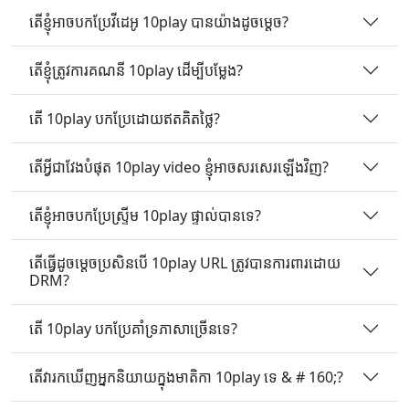
តើខ្ញុំអាចបកប្រែវីដេអូ 10play បានយ៉ាងដូចម្តេច?
តើខ្ញុំត្រូវការគណនី 10play ដើម្បីបម្លែង?
តើ 10play បកប្រែដោយឥតគិតថ្លៃ?
តើអ្វីជាវែងបំផុត 10play video ខ្ញុំអាចសរសេរឡើងវិញ?
តើខ្ញុំអាចបកប្រែស្ទ្រីម 10play ផ្ទាល់បានទេ?
តើធ្វើដូចម្តេចប្រសិនបើ 10play URL ត្រូវបានការពារដោយ
DRM?
តើ 10play បកប្រែគាំទ្រភាសាច្រើនទេ?
តើ​វា​រក​ឃើញ​អ្នក​និយាយ​ក្នុង​មាតិកា 10play ទេ & # 160;?