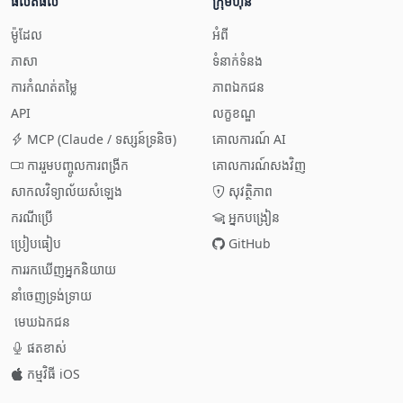
ផលិតផល
ក្រុមហ៊ុន
ម៉ូដែល
អំពី
ភាសា
ទំនាក់ទំនង
ការ​កំណត់​តម្លៃ
ភាព​ឯកជន
API
លក្ខខណ្ឌ
MCP (Claude / ទស្សន៍​ទ្រនិច)
គោលការណ៍ AI
ការ​រួមបញ្ចូល​ការ​ពង្រីក
គោលការណ៍​សង​វិញ
សាកលវិទ្យាល័យ​សំឡេង
សុវត្ថិភាព
ករណី​ប្រើ
អ្នក​បង្រៀន
ប្រៀបធៀប
GitHub
ការ​រក​ឃើញ​អ្នក​និយាយ
នាំចេញ​ទ្រង់ទ្រាយ
មេឃ​ឯកជន
ផតខាស់
កម្មវិធី iOS