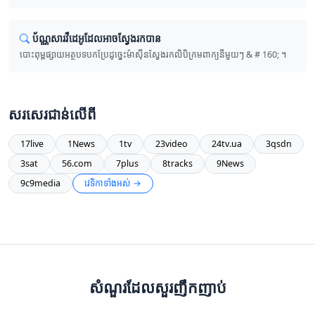
ប័ណ្ណសារ​វីដេអូ​ដែល​អាច​ស្វែងរក​បាន
បោះពុម្ព​ផ្សាយ​អត្ថបទ​បកប្រែ​ដូច្នេះ​ម៉ាស៊ីន​ស្វែងរក​លិបិក្រម​ពាក្យ​នីមួយៗ & # 160; ។
សរសេរ​ជាន់​លើ​ពី
17live
1News
1tv
23video
24tv.ua
3qsdn
3sat
56.com
7plus
8tracks
9News
9c9media
វេទិកា​ទាំងអស់ →
សំណួរ​ដែល​សួរ​ញឹកញាប់