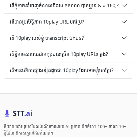
តើ​ខ្ញុំ​អាច​នាំចេញ​ចំណង​ជើង​រង ៨៨០០០ បាន​ឬ​ទេ & # 160;?
តើមានប្រសិទ្ធិភាព 10play URL បកប្រែ?
តើ 10play របស់ខ្ញុំ transcript ឯកជន?
តើខ្ញុំអាចសរសេរជាអក្សរបានច្រើន 10play URLs ម្តង?
តើមានវេទិកាផ្សេងទៀតដូចជា 10play ដែលអាចខ្ញុំបកប្រែ?
STT
.ai
និយាយទៅអត្ថបទដែលដំណើរការដោយ AI ប្រភពបើកចំហ។ 100+ ភាសា 10+
ម៉ូដែល ឱកាសគ្មានដែនកំណត់។