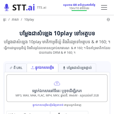
STT
.ai
ទទួលបាន 600 នាទីដោយឥតគិតថ្លៃ
TTS.ai
10m
/10 នាទី​ទំនេរ
ផ្ទះ
ភាសា
10play
បម្លែង​ជា​សំឡេង 10play ទៅ​អត្ថបទ
បម្លែង​ជា​សំឡេង 10play មាតិកា​អូឌីយ៉ូ និង​វីដេអូ​ទៅ​អត្ថបទ & # 160; ។
ធ្វើការ​ជាមួយ​អូឌីយ៉ូ និង​វីដេអូ​ដែល​មាន​សម្រាប់​សាធារណៈ & # 160; ។ មិន​គាំទ្រ​មាតិកា​ដែល​
បាន​ការពារ DRM & # 160; ។
ផ្ទុក​ឯកសារ​ឡើង
ពី URL
បម្លែង​ជា​សំឡេង​ផ្ទាល់
ទម្លាក់​ឯកសារ​នៅ​ទីនេះ ឬ​ចុច​ដើម្បី​រុករក
MP3, WAV, M4A, FLAC, MP4, MKV, ផ្លាស់ទី, WebM - រហូតដល់ទៅ 2GB
ផ្ទុក​ឯកសារ​ច្រើន​ឡើង​វិញ​ជា​បាច់
ជាមួយ​អ្នក​ជំនាញ