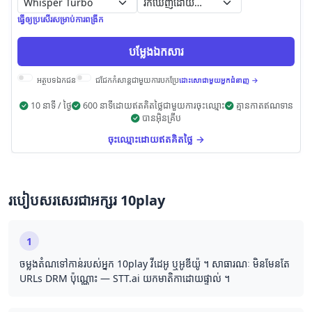
រក​ឃើញ​ដោយ​ស្វ័យ​ប្រវត្តិ
ធ្វើ​ឲ្យ​ប្រសើរ​សម្រាប់​ការ​ពង្រីក
បម្លែង​ឯកសារ
អត្ថបទ​ឯកជន
ជជែក​កំសាន្ត​ជាមួយ​ការ​បកប្រែ
ដោះសោ​ជាមួយ​អ្នក​ជំនាញ →
10 នាទី / ថ្ងៃ
600 នាទីដោយឥតគិតថ្លៃជាមួយការចុះឈ្មោះ
គ្មាន​កាត​ឥណទាន
បាន​អ៊ិនគ្រីប
ចុះឈ្មោះដោយឥតគិតថ្លៃ →
របៀប​សរសេរ​ជា​អក្សរ 10play
1
ចម្លង​តំណ​ទៅ​កាន់​របស់​អ្នក 10play វីដេអូ ឬ​អូឌីយ៉ូ ។ សាធារណៈ មិនមែន​តែ​
URLs DRM ប៉ុណ្ណោះ — STT.ai យក​មាតិកា​ដោយ​ផ្ទាល់ ។