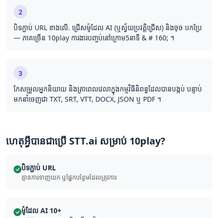
2
បិទភ្ជាប់ URL ខាងលើ. ជ្រើសម៉ូដែល AI (ឬស្វ័យប្រវត្តិជ្រើស) និងចុច បកប្រែ
— ភាគច្រើន 10play ការងារ​បញ្ចប់​នៅ​ក្រោម5នាទី & # 160; ។
3
កែសម្រួល​អ្នក​និយាយ និង​ត្រា​ពេលវេលា​ក្នុង​កម្មវិធី​និពន្ធ​ដែល​បាន​បង្កប់ បន្ទាប់​
មក​នាំចេញ​ជា TXT, SRT, VTT, DOCX, JSON ឬ PDF ។
ហេតុអ្វីបានជាប្រើ STT.ai សម្រាប់ 10play?
បិទភ្ជាប់ URL
គ្មាន​ការ​ទាញយក ឬ​ផ្នែក​បន្ថែម​ដែល​ត្រូវការ
ម៉ូដែល AI 10+