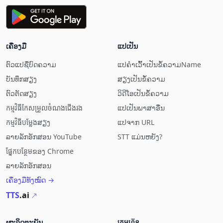
ເຄື່ອງມື
ແປ​ເປັນ
ຕົວ​ແປ​ຊື່​ບົດ​ຄວາມ
ແປ​ຄຳ​ເວົ້າ​ເປັນ​ຂໍ້​ຄວາມName
ບັນທຶກສຽງ
ສຽງ​ເປັນ​ຂໍ້ຄວາມ
ຕົວຕັດສຽງ
ວິດີໂອ​ເປັນ​ຂໍ້ຄວາມ
កម្មវិធី​កែសម្រួល​ចំណង​ជើង​រង
ແປ​ເປັນ​ພາສາ​ອື່ນ​
កម្មវិធី​បម្លែង​ສຽງ
ແປ​ຈາກ URL
ລາຍ​ລັກ​ອັກສອນ YouTube
STT ແມ່ນຫຍັງ?
ផ្នែក​បន្ថែម​ຂອງ Chrome
ລາຍ​ລັກ​ອັກສອນ​
ເຄື່ອງມື​ທັງ​ໝົດ →
TTS
.ai
ຜະລິດຕະພັນ
ក្រុមហ៊ុន