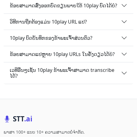
ຂ້ອຍສາມາດສົ່ງອອກບົດຂຽນພາຍໃຕ້ 10play ບົດໄດ້ບໍ?
ວິທີການຖືກຕ້ອງແມ່ນ 10play URL ແປ?
10play ບົດບັນທຶກຂອງຂ້າພະເຈົ້າສ່ວນຕົວ?
ຂ້ອຍສາມາດແປຫຼາຍ 10play URLs ໃນຄັ້ງດຽວໄດ້ບໍ?
ເວທີອື່ນໆເຊັ່ນ 10play ຂ້າພະເຈົ້າສາມາດ transcribe
ໄດ້?
STT
.ai
ພາສາ 100+ ແບບ 10+ ຄວາມສາມາດບໍ່ຈໍາກັດ.