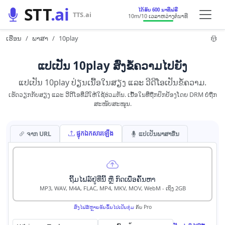
STT
.ai
ໄດ້ຮັບ 600 ນາທີຟຣີ
TTS.ai
10m
/10 ເວລາ​ຫວ່າງ​ຕໍ່​ນາທີ
ເຮືອນ
ພາສາ
10play
ແປ​ເປັນ 10play ສົ່ງ​ຂໍ້ຄວາມ​ໄປ​ຍັງ​
ແປ​ເປັນ 10play ປ່ຽນເນື້ອໃນ​ສຽງ ແລະ ວີດີໂອ​ເປັນ​ຂໍ້ຄວາມ.
ເຮັດວຽກ​ກັບ​ສຽງ ແລະ ວີດີໂອ​ທີ່​ມີ​ໃຫ້​ໃຊ້​ຮ່ວມກັນ. ເນື້ອໃນ​ທີ່​ຖືກ​ປົກປ້ອງ​ໂດຍ DRM ບໍ່​ຖືກ​
ສະໜັບສະໜູນ.
ផ្ទុក​ឯកសារ​ឡើង
ຈາກ URL
ແປ​ເປັນ​ພາສາ​ອື່ນ​
ຖີ້ມ​ໄຟລ໌​ຢູ່​ທີ່ນີ້ ຫຼື ກົດ​ເພື່ອ​ຄົ້ນຫາ
MP3, WAV, M4A, FLAC, MP4, MKV, MOV, WebM - ເຖິງ 2GB
ສົ່ງ​ໄຟ​ລ໌​ຫຼາຍ​ອັນ​ຂຶ້ນ​ໄປ​ເປັນ​ກຸ່ມ
​ກັບ​ Pro