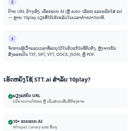
2
ປ້າຍ URL ຂ້າງເທິງ. ເລືອກແບບ AI (ຫຼື auto- ເລືອກ) ແລະຄລິກໃສ່ ແປ
— ຫຼາຍ 10play ວຽກ​ທີ່​ໄດ້​ເຮັດ​ແລ້ວ​ໃນ​ເວລາ​ຕ່ຳ​ກວ່າ5ນາທີ.
3
ຈັດການຜູ້ເວົ້າແລະເວລາທີ່ລະບຸໄວ້ໃນຕົວແກ້ໄຂທີ່ຕິດຕັ້ງ, ຫຼັງຈາກນັ້ນ
ສົ່ງອອກເປັນ TXT, SRT, VTT, DOCX, JSON, ຫຼື PDF.
ເຮັດ​ຫຍັງ​ໃຊ້ STT.ai ສໍາລັບ 10play?
ພຽງແຕ່​ບິດ URL
ບໍ່ມີ​ການ​ດາວໂຫລດ ຫຼື ເພີ່ມ​ສ່ວນ​ເສີມ​ທີ່​ຕ້ອງການ
10+ ແບບ​ແບບ AI
Whisper, Canary ແລະ ອື່ນໆ