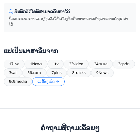
ບັນທຶກ​ວີດີໂອ​ທີ່​ສາມາດ​ຄົ້ນຫາ​ໄດ້
ພິມ​ອອກ​ແບບ​ການ​ແປ​ສຽງ​ເພື່ອ​ໃຫ້​ເຄື່ອງຈັກ​ຄົ້ນ​ຫາ​ສາມາດ​ສ້າງ​ລາຍ​ການ​ຄໍາ​ທຸກ​ຄໍາ​
ໄດ້
ແປ​ເປັນ​ພາສາ​ອື່ນ​ຈາກ
17live
1News
1tv
23video
24tv.ua
3qsdn
3sat
56.com
7plus
8tracks
9News
9c9media
ເວທີ​ທັງ​ໝົດ →
ຄໍາຖາມທີ່ຖາມເລື້ອຍໆ