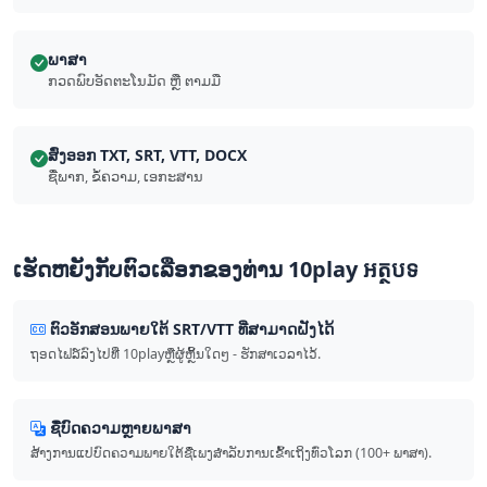
ພາສາ
ກວດພົບ​ອັດຕະໂນມັດ ຫຼື ຕາມ​ມື
ສົ່ງອອກ TXT, SRT, VTT, DOCX
ຊື່​ພາກ, ຂໍ້​ຄວາມ, ເອກະສານ
ເຮັດ​ຫຍັງ​ກັບ​ຕົວ​ເລືອກ​ຂອງ​ທ່ານ 10play ​អត្ថបទ​
ຕົວອັກສອນ​ພາຍໃຕ້ SRT/VTT ທີ່ສາມາດ​ຝັງ​ໄດ້
ຖອດ​ໄຟລ໌​ລົງ​ໄປ​ທີ່ 10playຫຼືຜູ້ຫຼິ້ນໃດໆ - ຮັກສາເວລາໄວ້.
ຊື່​ບົດ​ຄວາມ​ຫຼາຍ​ພາສາ
ສ້າງ​ການ​ແປ​ບົດ​ຄວາມ​ພາຍ​ໃຕ້​ຊື່​ເພງ​ສໍາລັບ​ການ​ເຂົ້າເຖິງ​ທົ່ວໂລກ (100+ ພາສາ).