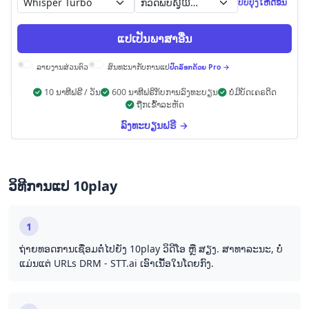
ກວດ​ພົບ​ស្វ័យ​ប្រវត្តិ
ປັບປຸງ​ໃຫ້​ດີ​ຂຶ້ນ
ແປ​ເປັນ​ພາສາ​ອື່ນ
ລາຍ​ງານ​ສ່ວນ​ຕົວ
ສົນທະນາ​ກັບ​ການ​ແປ
ປົດລັອກ​ດ້ວຍ​ Pro →
10 ນາທີຟຣີ / ວັນ
600 ນາທີຟຣີກັບການລົງທະບຽນ
ບໍ່ມີບັດເຄຣດິດ
ຖືກ​ເຂົ້າລະຫັດ
ລົງທະບຽນຟຣີ →
ວິທີການ​ແປ 10play
1
ຖ່າຍ​ທອດ​ການ​ເຊື່ອມຕໍ່​ໄປ​ຍັງ​ 10play ວິດີໂອ ຫຼື ສຽງ. ສາທາລະນະ, ບໍ່​
ແມ່ນ​ແຕ່​ URLs DRM - STT.ai ເອົາ​ເນື້ອໃນ​ໂດຍ​ກົງ.