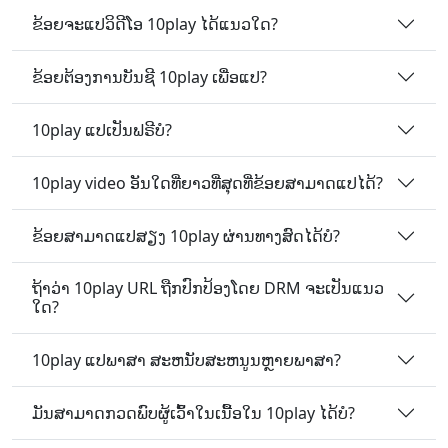
ຂ້ອຍຈະແປວິດີໂອ 10play ໄດ້ແນວໃດ?
ຂ້ອຍຕ້ອງການບັນຊີ 10play ເພື່ອແປ?
10play ແປເປັນຟຣີບໍ?
10play video ອັນໃດທີ່ຍາວທີ່ສຸດທີ່ຂ້ອຍສາມາດແປໄດ້?
ຂ້ອຍສາມາດແປສຽງ 10play ຜ່ານທາງສົດໄດ້ບໍ?
ຖ້າວ່າ 10play URL ຖືກປົກປ້ອງໂດຍ DRM ຈະເປັນແນວ
ໃດ?
10play ແປພາສາ ສະຫນັບສະຫນູນຫຼາຍພາສາ?
ມັນ​ສາມາດ​ກວດ​ພົບ​ຜູ້​ເວົ້າ​ໃນ​ເນື້ອ​ໃນ 10play ໄດ້​ບໍ?