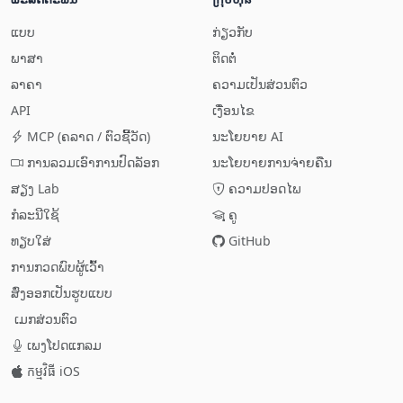
ແບບ
ກ່ຽວ​ກັບ
ພາສາ
ຕິດຕໍ່
ລາຄາ
ຄວາມເປັນສ່ວນຕົວ
API
ເງື່ອນໄຂ
MCP (ຄລາດ / ຕົວຊີ້ວັດ)
ນະໂຍບາຍ AI
ການ​ລວມ​ເອົາ​ການ​ປົດ​ລັອກ
ນະໂຍບາຍ​ການ​ຈ່າຍ​ຄືນ
ສຽງ​ Lab
ຄວາມປອດໄພ
ກໍລະນີ​ໃຊ້
ຄູ
ທຽບ​ໃສ່
GitHub
ການກວດພົບ​ຜູ້​ເວົ້າ
ສົ່ງອອກ​ເປັນ​ຮູບແບບ
ເມກສ່ວນຕົວ
ເພງ​ໂປດ​ແກລມ
កម្មវិធី iOS