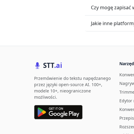
Czy mogę zapisać 
Jakie inne platfor
STT
.ai
Narzęd
Konwer
Przemówienie do tekstu napędzanego
Nagryw
przez języki open-source AI. 100+,
modele 10+, nieograniczone
Trimme
możliwości.
Edytor
Konwer
Przepi
Rozsze