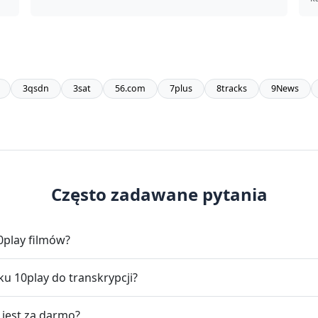
3qsdn
3sat
56.com
7plus
8tracks
9News
Często zadawane pytania
0play filmów?
u 10play do transkrypcji?
 jest za darmo?