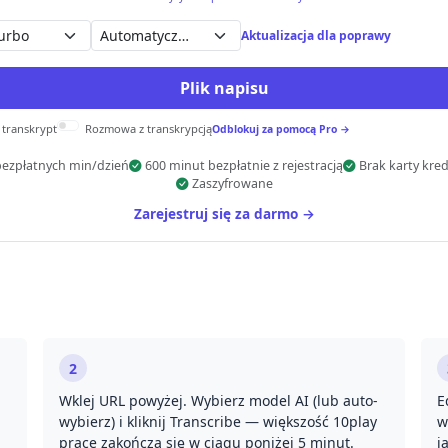
Automatyczne wykrywanie
Aktualizacja dla poprawy
Plik napisu
 transkrypt
Rozmowa z transkrypcją
Odblokuj za pomocą Pro →
bezpłatnych min/dzień
600 minut bezpłatnie z rejestracją
Brak karty kre
Zaszyfrowane
Zarejestruj się za darmo →
2
Wklej URL powyżej. Wybierz model AI (lub auto-
E
wybierz) i kliknij Transcribe — większość 10play
w
prace zakończą się w ciągu poniżej 5 minut.
j