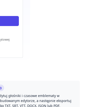
dytowej
3
dytuj głośniki i czasowe emblematy w
budowanym edytorze, a następnie eksportuj
ako TXT, SRT, VTT, DOCX, JSON lub PDF.