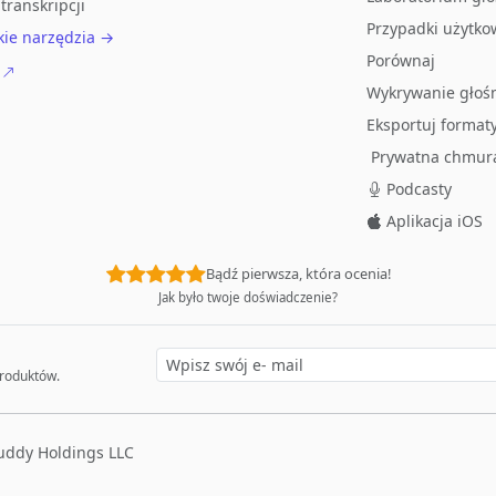
transkripcji
Przypadki użytko
kie narzędzia →
Porównaj
Wykrywanie głoś
Eksportuj format
Prywatna chmur
Podcasty
Aplikacja iOS
Bądź pierwsza, która ocenia!
Jak było twoje doświadczenie?
produktów.
ddy Holdings LLC