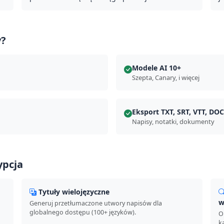
y?
Modele AI 10+
Szepta, Canary, i więcej
Eksport TXT, SRT, VTT, DO
Napisy, notatki, dokumenty
ypcja
Tytuły wielojęzyczne
w
Generuj przetłumaczone utwory napisów dla
globalnego dostępu (100+ języków).
O
k