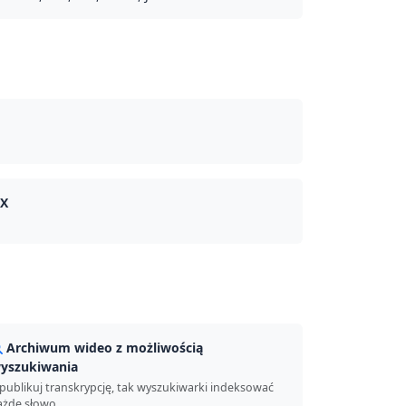
CX
Archiwum wideo z możliwością
yszukiwania
publikuj transkrypcję, tak wyszukiwarki indeksować
ażde słowo.