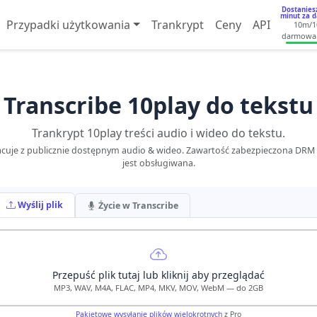
Dostanies
minut za 
Przypadki użytkowania
Trankrypt
Ceny
API
10m
/1
darmowa
Transcribe 10play do tekstu
Trankrypt 10play treści audio i wideo do tekstu.
acuje z publicznie dostępnym audio & wideo. Zawartość zabezpieczona DRM 
jest obsługiwana.
Wyślij plik
Życie w Transcribe
Przepuść plik tutaj lub kliknij aby przeglądać
MP3, WAV, M4A, FLAC, MP4, MKV, MOV, WebM — do 2GB
Pakietowe wysyłanie plików wielokrotnych
z Pro