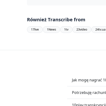
Również Transcribe from
17live
1News
1tv
23video
24tv.ua
Jak mogę nagrać 1
Potrzebuję rachunk
10play transkrypcji