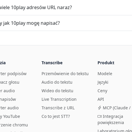
wiele 10play adresów URL naraz?
my jak 10play mogę napisać?
zia
Transcribe
Produkt
ter podpisów
Przemówienie do tekstu
Modele
acz głosu
Audio do tekstu
Języki
r audio
Wideo do tekstu
Ceny
 napisów
Live Transcription
API
ter audio
Transcribe z URL
MCP (Claude / 
sy YouTube
Co to jest STT?
Integracja
powiększenia
rzenie chromu
Laboratorium gł