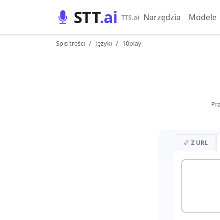
STT
.ai
Narzędzia
Modele
TTS.ai
Spis treści
Języki
10play
Pr
Z URL