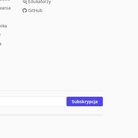
Edukatorzy
wania
GitHub
nika
y
a
Subskrypcja