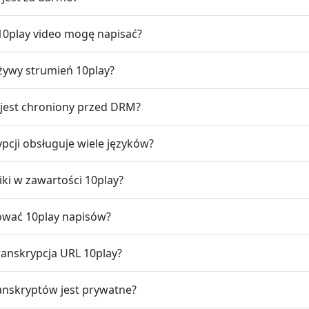
 10play video mogę napisać?
żywy strumień 10play?
L jest chroniony przed DRM?
ypcji obsługuje wiele języków?
ki w zawartości 10play?
ować 10play napisów?
transkrypcja URL 10play?
anskryptów jest prywatne?