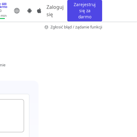
Zarejestruj
z 600
Zaloguj
darmo
się za
0
się
 min
darmo
Zgłosić błąd / żądanie funkcji
nie