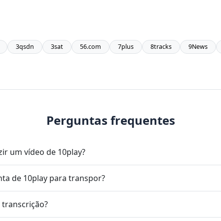
3qsdn
3sat
56.com
7plus
8tracks
9News
Perguntas frequentes
ir um vídeo de 10play?
ta de 10play para transpor?
e transcrição?