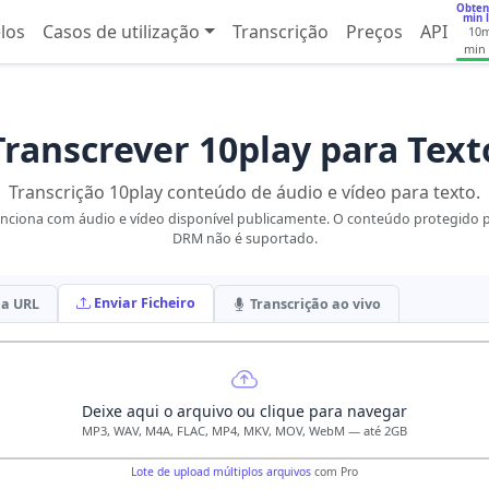
Obten
min l
los
Casos de utilização
Transcrição
Preços
API
10
min 
Transcrever 10play para Text
Transcrição 10play conteúdo de áudio e vídeo para texto.
nciona com áudio e vídeo disponível publicamente. O conteúdo protegido 
DRM não é suportado.
Enviar Ficheiro
da URL
Transcrição ao vivo
Deixe aqui o arquivo ou clique para navegar
MP3, WAV, M4A, FLAC, MP4, MKV, MOV, WebM — até 2GB
Lote de upload múltiplos arquivos
com Pro