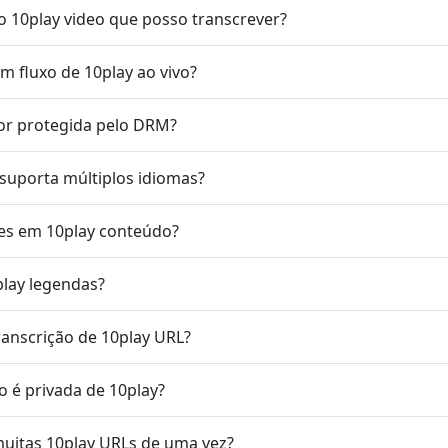
o 10play video que posso transcrever?
m fluxo de 10play ao vivo?
for protegida pelo DRM?
 suporta múltiplos idiomas?
tes em 10play conteúdo?
play legendas?
ranscrição de 10play URL?
o é privada de 10play?
muitas 10play URLs de uma vez?