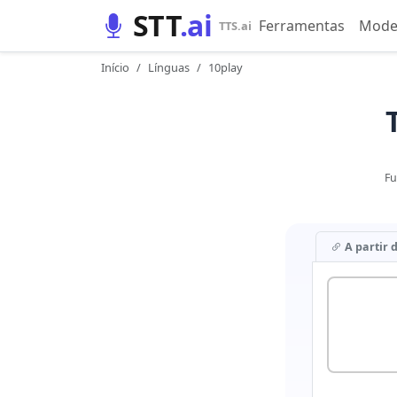
STT
.ai
Ferramentas
Mode
TTS.ai
Início
Línguas
10play
Fu
A partir 