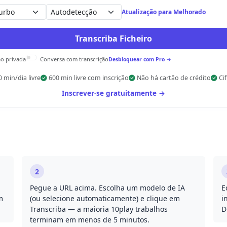
Autodetecção
Atualização para Melhorado
Transcriba Ficheiro
ão privada
Conversa com transcrição
Desbloquear com Pro →
0 min/dia livre
600 min livre com inscrição
Não há cartão de crédito
Ci
Inscrever-se gratuitamente →
2
Pegue a URL acima. Escolha um modelo de IA
E
m
(ou selecione automaticamente) e clique em
i
Transcriba — a maioria 10play trabalhos
D
terminam em menos de 5 minutos.