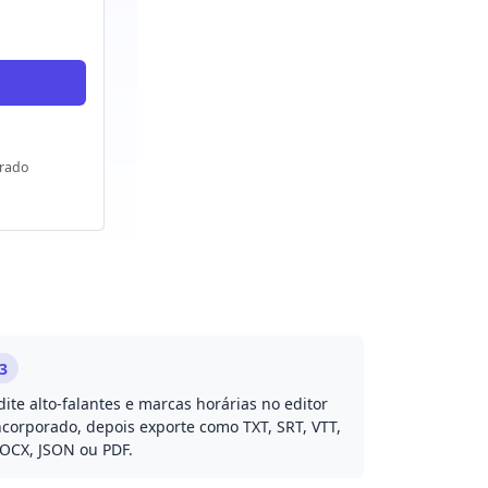
frado
3
dite alto-falantes e marcas horárias no editor
ncorporado, depois exporte como TXT, SRT, VTT,
OCX, JSON ou PDF.