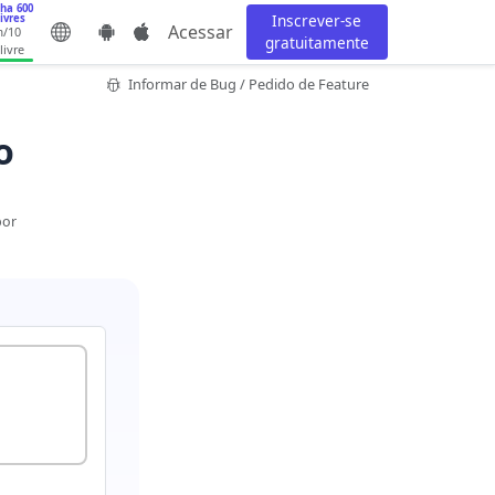
ha 600
Inscrever-se
ivres
Acessar
m
/10
gratuitamente
livre
Informar de Bug / Pedido de Feature
o
por