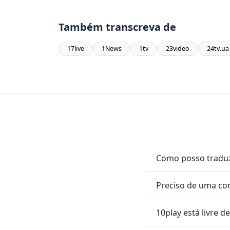
Também transcreva de
17live
1News
1tv
23video
24tv.ua
Como posso traduz
Preciso de uma con
10play está livre d