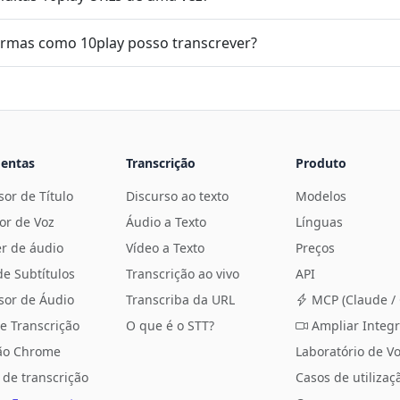
ormas como 10play posso transcrever?
entas
Transcrição
Produto
or de Título
Discurso ao texto
Modelos
or de Voz
Áudio a Texto
Línguas
r de áudio
Vídeo a Texto
Preços
de Subtítulos
Transcrição ao vivo
API
sor de Áudio
Transcriba da URL
MCP (Claude / 
e Transcrição
O que é o STT?
Ampliar Integ
ão Chrome
Laboratório de V
 de transcrição
Casos de utilizaç