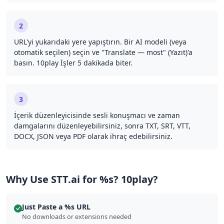
2
URL'yi yukarıdaki yere yapıştırın. Bir AI modeli (veya
otomatik seçilen) seçin ve "Translate — most" (Yazıt)'a
basın. 10play İşler 5 dakikada biter.
3
İçerik düzenleyicisinde sesli konuşmacı ve zaman
damgalarını düzenleyebilirsiniz, sonra TXT, SRT, VTT,
DOCX, JSON veya PDF olarak ihraç edebilirsiniz.
Why Use STT.ai for %s? 10play?
Just Paste a %s URL
No downloads or extensions needed