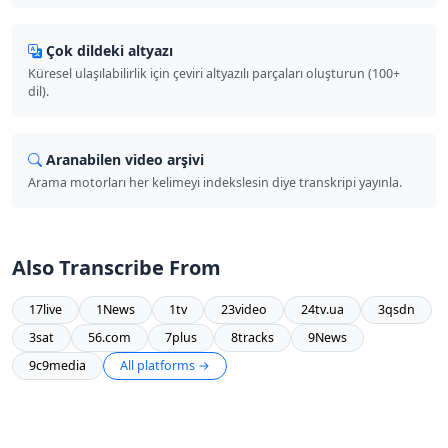
Çok dildeki altyazı
Küresel ulaşılabilirlik için çeviri altyazılı parçaları oluşturun (100+
dil).
Aranabilen video arşivi
Arama motorları her kelimeyi indekslesin diye transkripi yayınla.
Also Transcribe From
17live
1News
1tv
23video
24tv.ua
3qsdn
3sat
56.com
7plus
8tracks
9News
9c9media
All platforms →