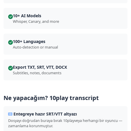
10+ AI Models
Whisper, Canary, and more
100+ Languages
Auto-detection or manual
Export TXT, SRT, VTT, DOCX
Subtitles, notes, documents
Ne yapacağım? 10play transcript
Entegreye hazır SRT/VTT altyazı
Dosyayı doğrudan buraya bırak 10playveya herhangi bir oyuncu —
zamanlama korunmuştur.