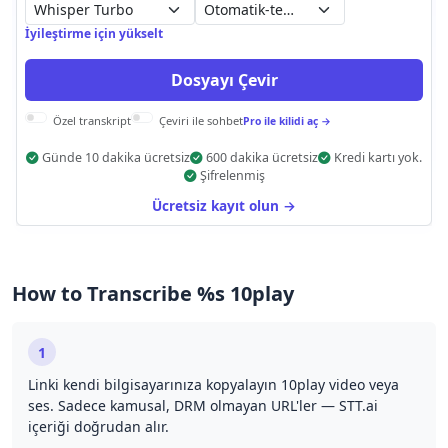
Otomatik-tespit
İyileştirme için yükselt
Dosyayı Çevir
Özel transkript
Çeviri ile sohbet
Pro ile kilidi aç →
Günde 10 dakika ücretsiz
600 dakika ücretsiz
Kredi kartı yok.
Şifrelenmiş
Ücretsiz kayıt olun →
How to Transcribe %s 10play
1
Linki kendi bilgisayarınıza kopyalayın 10play video veya
ses. Sadece kamusal, DRM olmayan URL'ler — STT.ai
içeriği doğrudan alır.