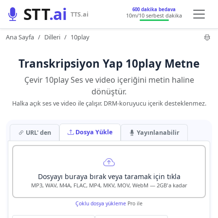
STT
.ai
600 dakika bedava
TTS.ai
10m
/10 serbest dakika
Ana Sayfa
Dilleri
10play
Transkripsiyon Yap 10play Metne
Çevir 10play Ses ve video içeriğini metin haline
dönüştür.
Halka açık ses ve video ile çalışır. DRM-koruyucu içerik desteklenmez.
Dosya Yükle
URL' den
Yayınlanabilir
Dosyayı buraya bırak veya taramak için tıkla
MP3, WAV, M4A, FLAC, MP4, MKV, MOV, WebM — 2GB'a kadar
Çoklu dosya yükleme
Pro ile